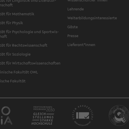
Wis­sen­schaft­ler*innen
tät für Lin­gu­is­tik und Li­te­ra­tur­
n­schaft
Leh­ren­de
­tät für Ma­the­ma­tik
Wei­ter­bil­dungs­in­ter­es­sier­te
­tät für Phy­sik
Gäste
­tät für Psy­cho­lo­gie und Sport­wis­
Pres­se
chaft
Lie­fe­rant*innen
­tät für Rechts­wis­sen­schaft
tät für So­zio­lo­gie
­tät für Wirt­schafts­wis­sen­schaf­ten
zi­ni­sche Fa­kul­tät OWL
i­sche Fa­kul­tät