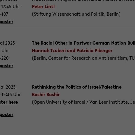
–17:45 Uhr
Peter Lintl
-107
(Stif­tung Wis­sen­schaft und Po­li­tik, Ber­lin)
pos­ter
Mai 2025
The Ra­cial Other in Post­war Ger­man Na­ti­on Bu
6 Uhr
Han­nah Tzu­be­ri und Pa­tri­cia Pi­ber­ger
0-220
(Ber­lin, Cen­ter for Re­se­arch on An­ti­se­mi­tism, TU
pos­ter
Mai 2025
Rethin­king the Po­li­tics of Is­ra­el/Pa­les­ti­ne
5–15:45 Uhr
Ba­shir Ba­shir
s­ter here
(Open Uni­ver­si­ty of Is­ra­el / Van Leer In­sti­tu­te, Je
pos­ter