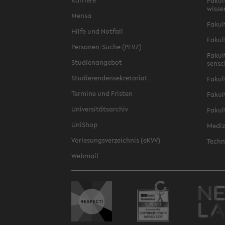
Kar­rie­re
Fa­kul­
wis­se
Mensa
Fa­kul
Hilfe und Not­fall
Fa­kul
Personen-​Suche (PEVZ)
Fa­kul
Stu­di­en­an­ge­bot
sen­s
Stu­die­ren­den­se­kre­ta­ri­at
Fa­kul
Ter­mi­ne und Fris­ten
Fa­kul­
Uni­ver­si­täts­ar­chiv
Fa­kul
Uni­Shop
Me­di­
Vor­le­sungs­ver­zeich­nis (eKVV)
Tech­n
Web­mail