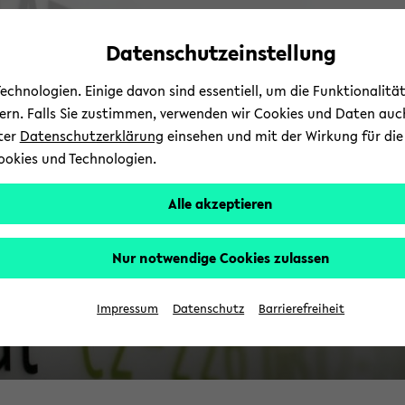
Automatische
zum
zum
zum
Inhaltswechsel
Hauptinhalt
Hauptmenü
Fußbereich
Datenschutzeinstellung
vermeiden
wechseln
wechseln
wechseln
chnologien. Einige davon sind essentiell, um die Funktionalit
sern. Falls Sie zustimmen, verwenden wir Cookies und Daten auc
nter
Datenschutzerklärung
einsehen und mit der Wirkung für die 
ookies und Technologien.
Alle akzeptieren
Nur notwendige Cookies zulassen
Impressum
Datenschutz
Barrierefreiheit