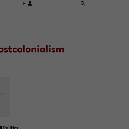
t­co­lo­nia­lism
n­
 Po­li­tics