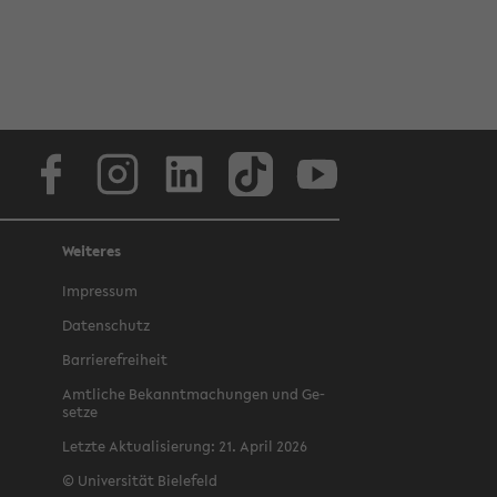
Face­book
In­sta­gram
Lin­ke­dIn
Tik­Tok
You­tube
Weiteres
Im­pres­sum
Da­ten­schutz
Bar­rie­re­frei­heit
Amt­li­che Be­kannt­ma­chun­gen und Ge­
set­ze
Letz­te Ak­tua­li­sie­rung: 21. April 2026
©
Uni­ver­si­tät Bie­le­feld