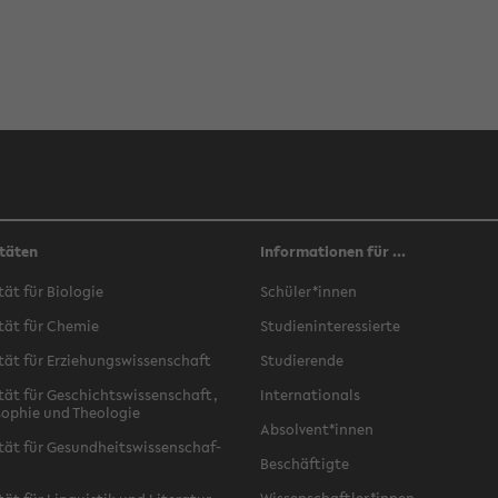
täten
Informationen für ...
­tät für Bio­lo­gie
Schü­ler*innen
­tät für Che­mie
Stu­di­en­in­ter­es­sier­te
­tät für Er­zie­hungs­wis­sen­schaft
Stu­die­ren­de
­tät für Ge­schichts­wis­sen­schaft,
In­ter­na­tio­nals
­so­phie und Theo­lo­gie
Ab­sol­vent*innen
­tät für Ge­sund­heits­wis­sen­schaf­
Be­schäf­tig­te