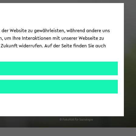
Prof. Dr. Hei­de­ma­
ät der Website zu gewährleisten, während andere uns
rie Win­kel
h, um Ihre Interaktionen mit unserer Webseite zu
Zukunft widerrufen. Auf der Seite finden Sie auch
© Fa­kul­tät für So­zio­lo­gie