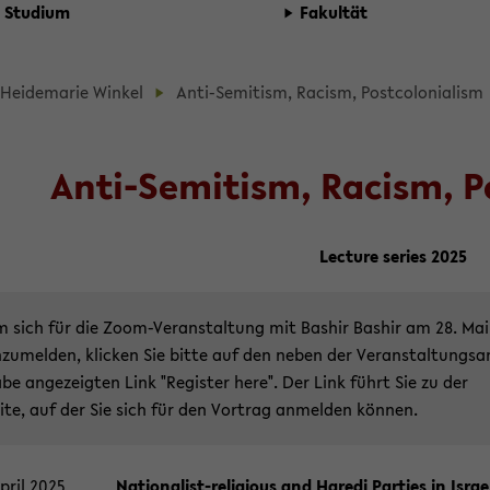
Stu­di­um
Fa­kul­tät
d­
 Hei­de­ma­rie Win­kel
Anti-​Semitism, Ra­cism, Post­co­lo­nia­lism
b
­
Anti-​Semitism, Ra­cism, Pos
­
Lec­tu­re se­ries 2025
t­
 sich für die Zoom-​Veranstaltung mit Ba­shir Ba­shir am 28. Mai
­zu­mel­den, kli­cken Sie bitte auf den neben der Ver­an­stal­tungs­a
­
­be an­ge­zeig­ten Link "Re­gis­ter here". Der Link führt Sie zu der
ite, auf der Sie sich für den Vor­trag an­mel­den kön­nen.
pril 2025
Nationalist-​religious and Ha­re­di Par­ties in Is­rae­li