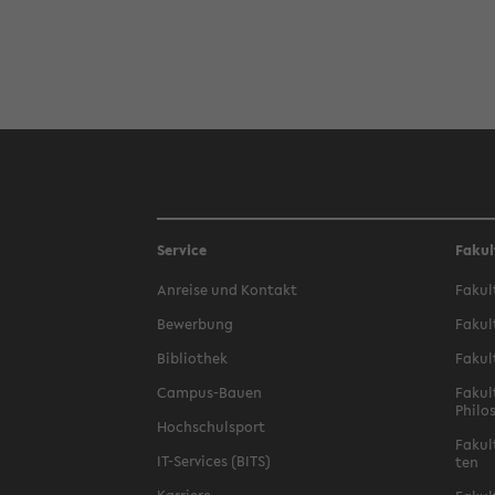
Service
Fakul
An­rei­se und Kon­takt
Fa­kul
Be­wer­bung
Fa­kul
Bi­blio­thek
Fa­kul
Campus-​Bauen
Fa­kul
Phi­lo
Hoch­schul­sport
Fa­kul
IT-​Services (BITS)
ten