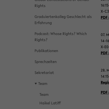
16:15
Rights
X-​C3
Gra­du­ier­ten­kol­leg Ge­schlecht als
PDF 
Er­fah­rung
Pod­cast: Whose Rights? Which
07. 
Rights?
14–1
X-​E
Pu­bli­ka­tio­nen
PDF 
Sprech­zei­ten
28. 
Se­kre­ta­ri­at
14:1
Re­gi
Team
PDF 
Team
Hai­kel La­tiff