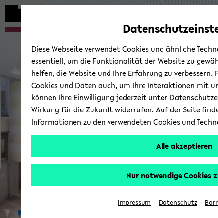
Automatische
zum
zum
zum
Inhaltswechsel
Hauptinhalt
Hauptmenü
Fußbereich
Datenschutzeinst
vermeiden
wechseln
wechseln
wechseln
Ab­tei­lun
Diese Webseite verwendet Cookies und ähnliche Techno
essentiell, um die Funktionalität der Website zu gewä
helfen, die Website und Ihre Erfahrung zu verbessern. 
Cookies und Daten auch, um Ihre Interaktionen mit un
können Ihre Einwilligung jederzeit unter
Datenschutze
Wirkung für die Zukunft widerrufen. Auf der Seite find
Informationen zu den verwendeten Cookies und Techn
Alle akzeptieren
Nur notwendige Cookies z
Impressum
Datenschutz
Barr