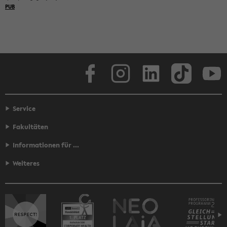
Face­book
In­sta­gram
Lin­ke­dIn
Tik­Tok
You
Service
Fakultäten
Informationen für ...
Weiteres