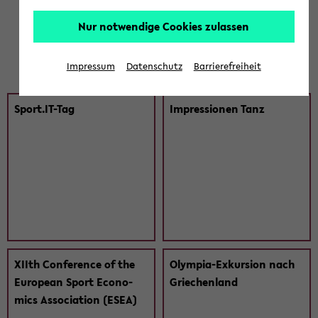
Nur notwendige Cookies zulassen
Impressum
Datenschutz
Barrierefreiheit
Sport.IT-​Tag
Im­pres­sio­nen Tanz
XIIth Con­fe­rence of the
Olympia-​Exkursion nach
Eu­ropean Sport Eco­no­
Grie­chen­land
mics As­so­cia­ti­on (ESEA)