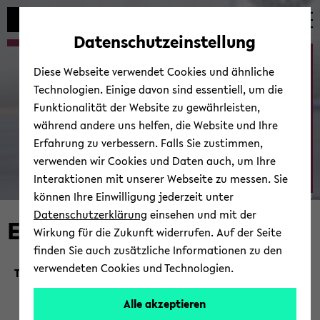
Automatische
zum
zum
zum
Inhaltswechsel
Hauptinhalt
Hauptmenü
Fußbereich
Datenschutzeinstellung
vermeiden
wechseln
wechseln
wechseln
Ab­tei­lung Sport­wis­sen­
Diese Webseite verwendet Cookies und ähnliche
schaft
Technologien. Einige davon sind essentiell, um die
Funktionalität der Website zu gewährleisten,
während andere uns helfen, die Website und Ihre
Erfahrung zu verbessern. Falls Sie zustimmen,
verwenden wir Cookies und Daten auch, um Ihre
zu­rück zur Start­sei­te
Interaktionen mit unserer Webseite zu messen. Sie
können Ihre Einwilligung jederzeit unter
© Uni­ver­si­tät Bie­le­feld
Datenschutzerklärung
einsehen und mit der
Events
Wirkung für die Zukunft widerrufen. Auf der Seite
finden Sie auch zusätzliche Informationen zu den
verwendeten Cookies und Technologien.
Tag des ­Schulsports
SportBusiness-​Tag
Alle akzeptieren