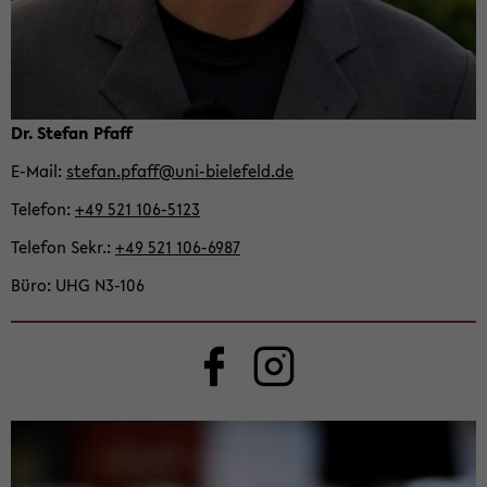
Dr. Ste­fan Pfaff
E-​Mail
ste­fan.pfaff@uni-​bielefeld.de
Te­le­fon
+49 521 106-​5123
Te­le­fon Sekr.
+49 521 106-​6987
Büro
UHG N3-​106
Face­book
In­sta­gram