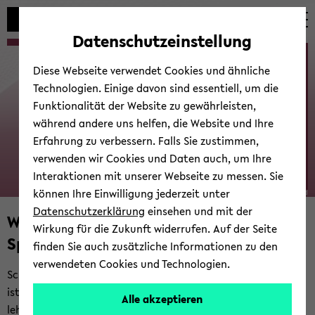
Automatische
skip
skip
skip
Inhaltswechsel
to
to
to
Datenschutzeinstellung
vermeiden
main
main
footer
Bie­le­fel­der SportBusiness-​
content
menu
Diese Webseite verwendet Cookies und ähnliche
Tag
Technologien. Einige davon sind essentiell, um die
Funktionalität der Website zu gewährleisten,
während andere uns helfen, die Website und Ihre
Erfahrung zu verbessern. Falls Sie zustimmen,
verwenden wir Cookies und Daten auch, um Ihre
Interaktionen mit unserer Webseite zu messen. Sie
können Ihre Einwilligung jederzeit unter
© Uni­ver­si­tät Bie­le­feld
Datenschutzerklärung
einsehen und mit der
Will­kom­men beim Bie­le­fel­der
Wirkung für die Zukunft widerrufen. Auf der Seite
Sportbusiness-​Tag!
finden Sie auch zusätzliche Informationen zu den
verwendeten Cookies und Technologien.
Schön, dass du hier bist! Der Bie­le­fel­der Sportbusiness-​Tag
ist das Event von Stu­die­ren­den für Stu­die­ren­de – span­nend,
Alle akzeptieren
lehr­reich und vol­ler wert­vol­ler Ein­bli­cke in die Welt des