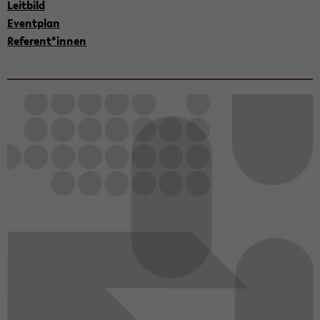
Leit­bild
Event­plan
Re­fe­rent*innen