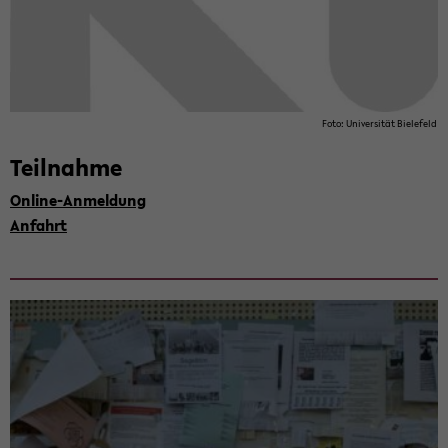
Foto: Uni­ver­si­tät Bie­le­feld
Teil­nah­me
Online-​Anmeldung
An­fahrt