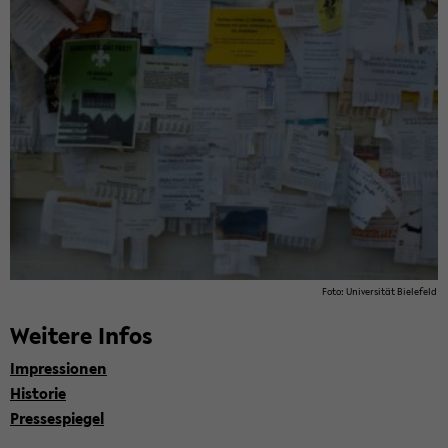
Foto: Uni­ver­si­tät Bie­le­feld
Wei­te­re Infos
Im­pres­sio­nen
His­to­rie
Pres­se­spie­gel