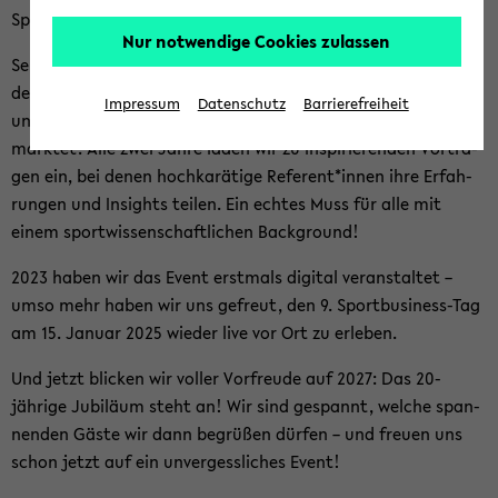
Sport­ma­nage­ments.
Nur notwendige Cookies zulassen
Seit der ers­ten Aus­ga­be am 20. Juni 2007 wird das Event von
den Stu­die­ren­den des Se­mi­nars „Event­ma­nage­ment II“
Impressum
Datenschutz
Barrierefreiheit
unter der Lei­tung von Dr. Ste­fan Pfaff or­ga­ni­siert und ver­
mark­tet. Alle zwei Jahre laden wir zu in­spi­rie­ren­den Vor­trä­
gen ein, bei denen hoch­ka­rä­ti­ge Re­fe­rent*innen ihre Er­fah­
run­gen und In­sights tei­len. Ein ech­tes Muss für alle mit
einem sport­wis­sen­schaft­li­chen Back­ground!
2023 haben wir das Event erst­mals di­gi­tal ver­an­stal­tet –
umso mehr haben wir uns ge­freut, den 9. Sportbusiness-​Tag
am 15. Ja­nu­ar 2025 wie­der live vor Ort zu er­le­ben.
Und jetzt bli­cken wir vol­ler Vor­freu­de auf 2027: Das 20-​
jährige Ju­bi­lä­um steht an! Wir sind ge­spannt, wel­che span­
nen­den Gäste wir dann be­grü­ßen dür­fen – und freu­en uns
schon jetzt auf ein un­ver­gess­li­ches Event!