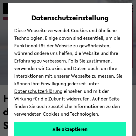
Automatische
skip
skip
skip
Inhaltswechsel
to
to
to
Ab­tei­lung Sport­wis­sen­
Datenschutzeinstellung
vermeiden
main
main
footer
schaft
content
menu
Diese Webseite verwendet Cookies und ähnliche
Technologien. Einige davon sind essentiell, um die
Funktionalität der Website zu gewährleisten,
während andere uns helfen, die Website und Ihre
Erfahrung zu verbessern. Falls Sie zustimmen,
verwenden wir Cookies und Daten auch, um Ihre
Interaktionen mit unserer Webseite zu messen. Sie
können Ihre Einwilligung jederzeit unter
Datenschutzerklärung
einsehen und mit der
Herzlich willkommen bei
Wirkung für die Zukunft widerrufen. Auf der Seite
finden Sie auch zusätzliche Informationen zu den
der ­Abteilung
verwendeten Cookies und Technologien.
Sportwissenschaft
Alle akzeptieren