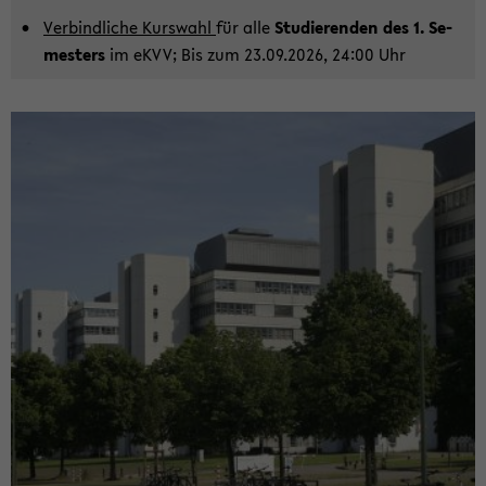
Ver­bind­li­che Kurs­wahl
für alle
Stu­die­ren­den des 1. Se­
mes­ters
im eKVV; Bis zum 23.09.2026, 24:00 Uhr