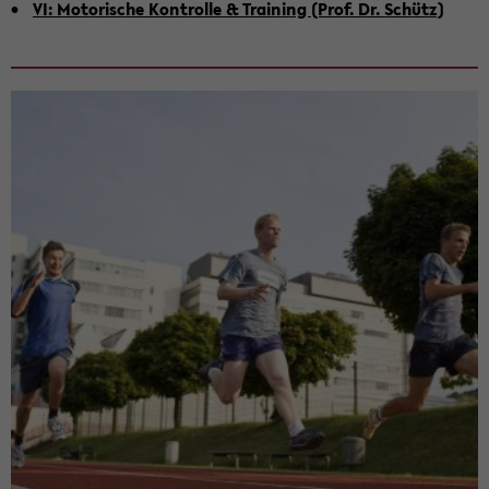
VI: Mo­to­ri­sche Kon­trol­le & Trai­ning (Prof. Dr. Schütz)