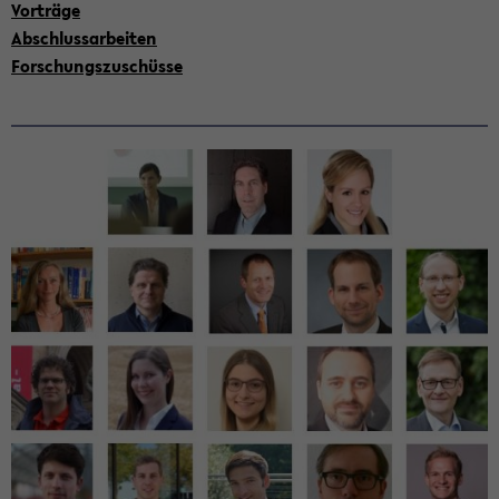
Vor­trä­ge
Ab­schluss­ar­bei­ten
For­schungs­zu­schüs­se