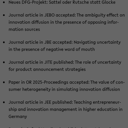
Neues DFG-​Projekt: Sat­tel oder Rut­sche statt Glo­cke
Jour­nal ar­ti­cle in JEBO ac­cep­ted: The am­bi­gui­ty ef­fect on
in­no­va­ti­on dif­fu­si­on in the pre­sence of op­po­sing in­for­
ma­ti­on sources
Jour­nal ar­ti­cle in JBE ac­cep­ted: Na­vi­ga­ting un­cer­tain­ty
in the pre­sence of ne­ga­ti­ve word of mouth
Jour­nal ar­ti­cle in JITE pu­blished: The role of un­cer­tain­ty
for pro­duct an­noun­ce­ment stra­te­gies
Paper in OR 2025-​Proceedings ac­cep­ted: The value of con­
su­mer he­te­ro­gen­ei­ty in si­mu­la­ting in­no­va­ti­on dif­fu­si­on
Jour­nal ar­ti­cle in JEE pu­blished: Tea­ching en­tre­pre­neur­
ship and in­no­va­ti­on ma­nage­ment in hig­her edu­ca­ti­on in
Ger­ma­ny