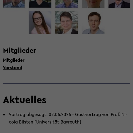
Mit­glie­der
Mit­glie­der
Vor­stand
Ak­tu­el­les
Vor­trag ab­ge­sagt: 02.06.2026 - Gast­vor­trag von Prof. Ni­
co­la Bils­ten (Uni­ver­si­tät Bay­reuth)