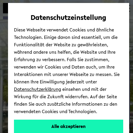
Automatische
zum
zum
zum
Inhaltswechsel
Hauptinhalt
Hauptmenü
Fußbereich
Datenschutzeinstellung
vermeiden
wechseln
wechseln
wechseln
Diese Webseite verwendet Cookies und ähnliche
Technologien. Einige davon sind essentiell, um die
Funktionalität der Website zu gewährleisten,
während andere uns helfen, die Website und Ihre
Erfahrung zu verbessern. Falls Sie zustimmen,
verwenden wir Cookies und Daten auch, um Ihre
In­sti­tut für Tech­no­lo­gi­
Interaktionen mit unserer Webseite zu messen. Sie
sche In­no­va­ti­on, Markt­
können Ihre Einwilligung jederzeit unter
ent­wick­lung und En­tre­
Datenschutzerklärung
einsehen und mit der
pre­neur­ship
Wirkung für die Zukunft widerrufen. Auf der Seite
finden Sie auch zusätzliche Informationen zu den
verwendeten Cookies und Technologien.
Alle akzeptieren
© Uni­ver­si­tät Bie­le­feld