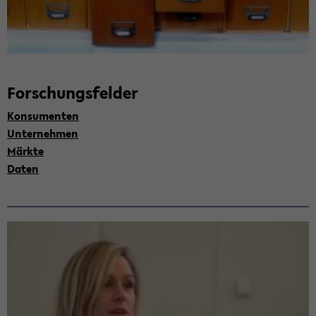
For­schungs­fel­der
Kon­su­men­ten
Un­ter­neh­men
Märk­te
Daten