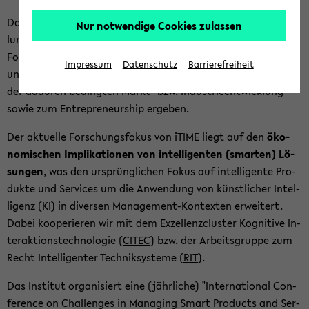
Das In­sti­tut für Tech­no­lo­gi­sche In­no­va­ti­on, Markt­ent­wick­
Nur notwendige Cookies zulassen
lung und En­tre­pre­neur­ship (iTIME) bil­det eine Platt­form für
For­schungs­fra­gen, die sich aus der Ent­wick­lung, Pro­duk­ti­on
Impressum
Datenschutz
Barrierefreiheit
und Markt­ein­füh­rung von tech­no­lo­gi­schen In­no­va­tio­nen,
der da­durch be­ding­ten Markt-​ bzw. In­dus­trie­ent­wick­lung
sowie zum En­tre­pre­neur­ship er­ge­ben.
Der ak­tu­el­le For­schungs­fo­kus von iTIME liegt auf den
öko­
no­mi­schen Im­pli­ka­tio­nen von in­tel­li­gen­ten (smar­ten) Lö­
sun­gen
, was den ur­sprüng­li­chen Fokus auf in­tel­li­gen­te Pro­
duk­te und Ser­vices um die An­wen­dung von künst­li­cher In­tel­
li­genz (KI) in di­ver­sen Management-​Kontexten er­wei­tert.
Dabei ko­ope­rie­ren wir mit dem Ex­zel­lenz­clus­ter Ko­gni­ti­ve In­
ter­ak­ti­ons­tech­no­lo­gie (
CITEC
) bzw. der Ar­beits­grup­pe zum
Recht In­tel­li­gen­ter Tech­nik­sys­te­me (
RIT
).
Das In­sti­tut or­ga­ni­siert eine (jähr­li­che) "In­ter­na­tio­nal Con­
fe­rence on Chal­len­ges in Ma­na­ging Smart Pro­ducts and Ser­