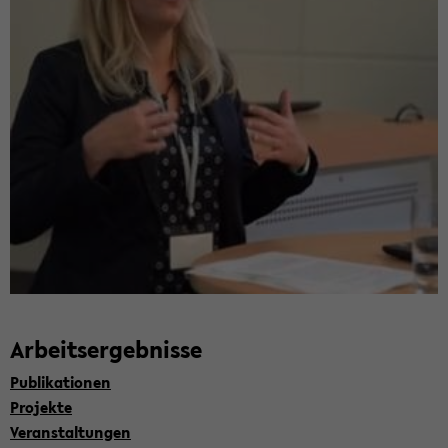
Ar­beits­er­geb­nis­se
Pu­bli­ka­tio­nen
Pro­jek­te
Ver­an­stal­tun­gen