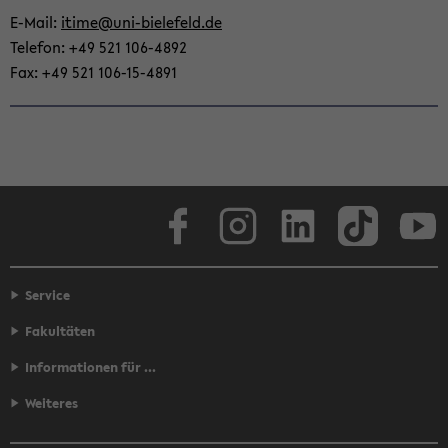
E-​Mail:
itime@uni-​bielefeld.de
Te­le­fon: +49 521 106-​4892
Fax: +49 521 106-​15-4891
Face­book
In­sta­gram
Lin­ke­dIn
Tik­Tok
You
Service
Fakultäten
Informationen für ...
Weiteres