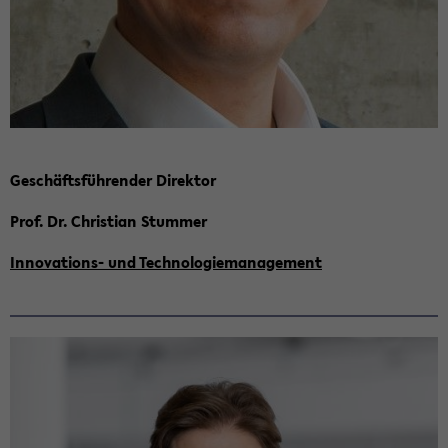
Ge­schäfts­füh­ren­der Di­rek­tor
Prof. Dr. Chris­ti­an Stum­mer
Innovations-​ und Tech­no­lo­gie­ma­nage­ment