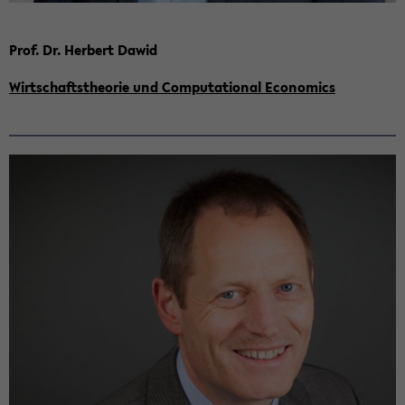
Prof. Dr. Her­bert Dawid
Wirt­schafts­theo­rie und Com­pu­ta­tio­nal Eco­no­mics