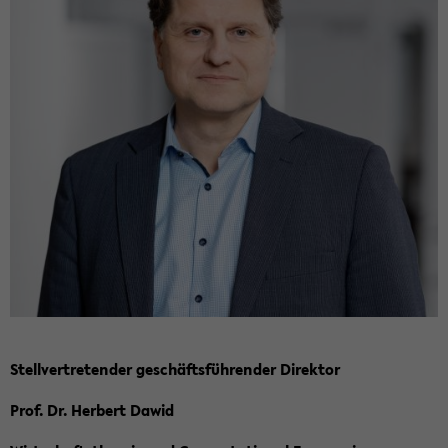
Stell­ver­tre­ten­der ge­schäfts­füh­ren­der Di­rek­tor
Prof. Dr. Her­bert Dawid