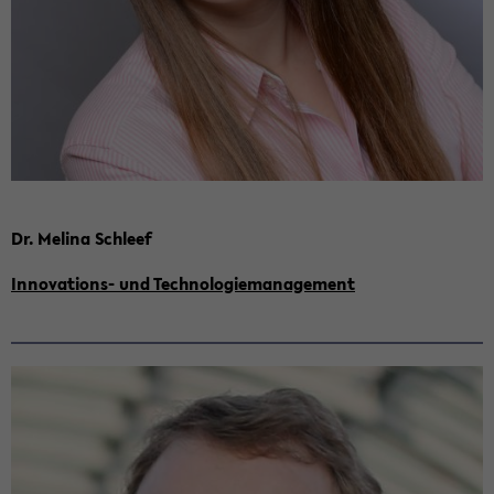
Dr. Me­li­na Schleef
Innovations-​ und Tech­no­lo­gie­ma­nage­ment