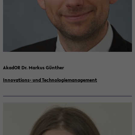
Aka­dOR Dr. Mar­kus Gün­ther
Innovations-​ und Tech­no­lo­gie­ma­nage­ment