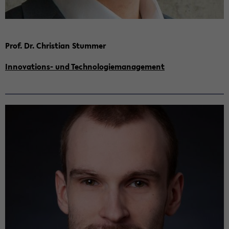
Prof. Dr. Chris­ti­an Stum­mer
Innovations-​ und Tech­no­lo­gie­ma­nage­ment