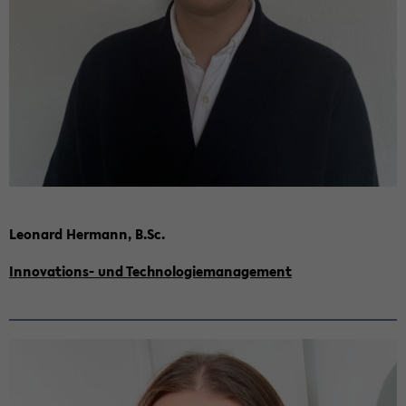
Leo­nard Her­mann, B.Sc.
Innovations-​ und Tech­no­lo­gie­ma­nage­ment