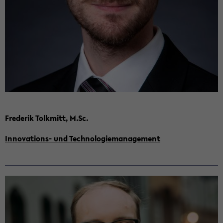
Fre­de­rik Tolk­mitt, M.Sc.
Innovations-​ und Tech­no­lo­gie­ma­nage­ment