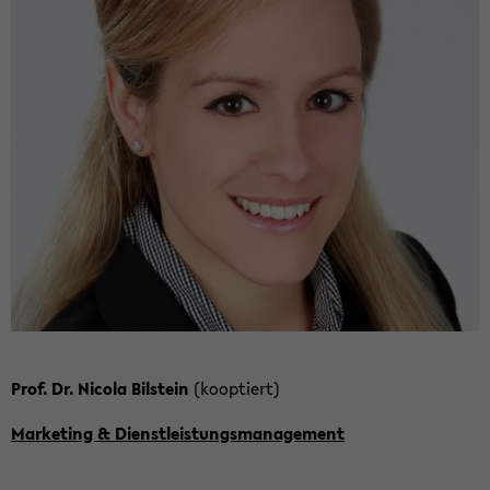
Prof. Dr. Ni­co­la Bil­stein
(ko­op­tiert)
Mar­ke­ting & Dienst­leis­tungs­ma­nage­ment