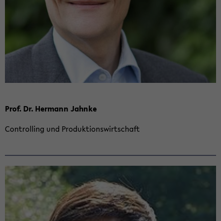
Prof. Dr. Her­mann Jahn­ke
Con­trol­ling und Pro­duk­ti­ons­wirt­schaft