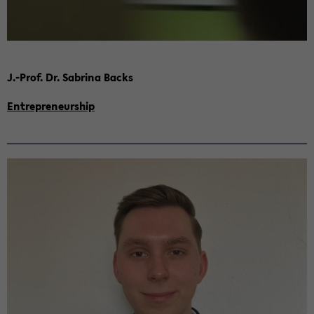
J.-Prof. Dr. Sa­bri­na Backs
En­tre­pre­neur­ship