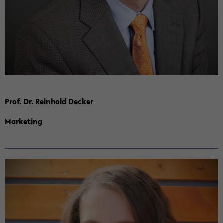
Prof. Dr. Rein­hold De­cker
Mar­ke­ting