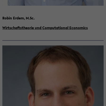
Robin Erdem, M.Sc.
Wirt­schafts­theo­rie und Com­pu­ta­tio­nal Eco­no­mics