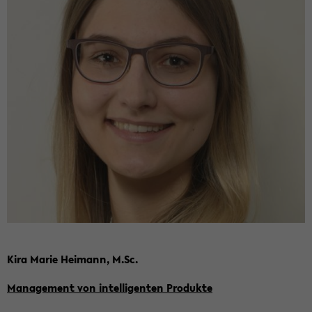
Kira Marie Hei­mann, M.Sc.
Ma­nage­ment von in­tel­li­gen­ten Pro­duk­te