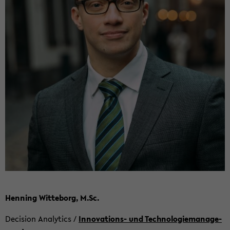
Hen­ning Wit­te­borg, M.Sc.
De­cis­i­on Ana­ly­tics /
Innovations-​ und Tech­no­lo­gie­ma­nage­