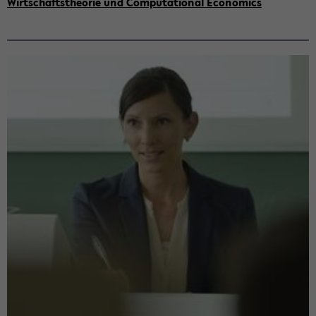
Wirt­schafts­theo­rie und Com­pu­ta­tio­nal Eco­no­mics