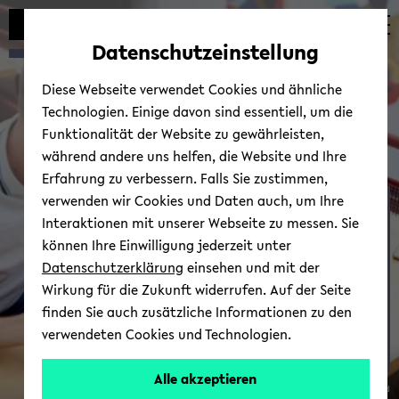
Automatische
zum
zum
zum
Inhaltswechsel
Hauptinhalt
Hauptmenü
Fußbereich
Datenschutzeinstellung
vermeiden
wechseln
wechseln
wechseln
Diese Webseite verwendet Cookies und ähnliche
Technologien. Einige davon sind essentiell, um die
Funktionalität der Website zu gewährleisten,
während andere uns helfen, die Website und Ihre
Erfahrung zu verbessern. Falls Sie zustimmen,
verwenden wir Cookies und Daten auch, um Ihre
iTIME - Mit­glie­der und
Interaktionen mit unserer Webseite zu messen. Sie
Vor­stand
können Ihre Einwilligung jederzeit unter
Datenschutzerklärung
einsehen und mit der
Wirkung für die Zukunft widerrufen. Auf der Seite
finden Sie auch zusätzliche Informationen zu den
verwendeten Cookies und Technologien.
Alle akzeptieren
© Uni­ver­si­tät Bie­le­feld