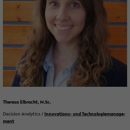
The­re­sa El­bracht, M.Sc.
De­cis­i­on Ana­ly­tics /
Innovations-​ und Tech­no­lo­gie­ma­nage­
ment