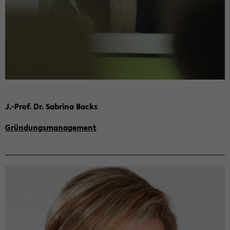
J.-Prof. Dr. Sa­bri­na Backs
Grün­dungs­ma­nage­ment