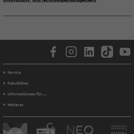
Face­book
In­sta­gram
Lin­ke­dIn
Tik­Tok
You
Service
Fakultäten
Informationen für ...
Weiteres