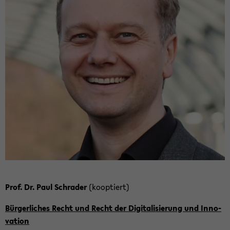
Prof. Dr. Paul Schra­der
(ko­op­tiert)
Bür­ger­li­ches Recht und Recht der Di­gi­ta­li­sie­rung und In­no­
va­ti­on