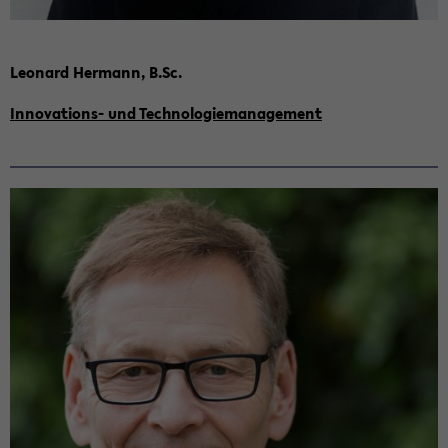
Leo­nard Her­mann, B.Sc.
Innovations-​ und Tech­no­lo­gie­ma­nage­ment