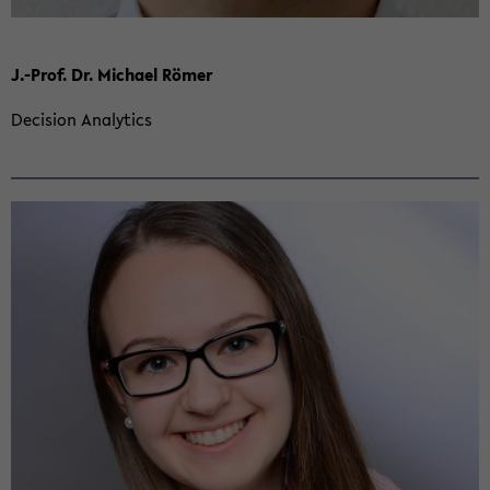
J.-Prof. Dr. Mi­cha­el Römer
De­cis­i­on Ana­ly­tics