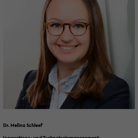
Dr. Me­li­na Schleef
Innovations-​ und Tech­no­lo­gie­ma­nage­ment