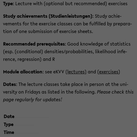
Type
: Lec­tu­re with (op­tio­nal but re­com­men­ded) ex­er­ci­s­es
Study achie­vements (Stu­di­en­leis­tun­gen)
: Study achie­
vements for the ex­er­ci­se clas­ses can be ful­fil­led by pre­pa­ra­
ti­on of one sub­mis­si­on of ex­er­ci­se sheets.
Re­com­men­ded pre­re­qui­si­tes
: Good know­ledge of sta­tis­tics
(esp. (con­di­tio­nal) den­si­ties/pro­ba­bi­li­ties, li­keli­hood in­fe­
rence, re­gres­si­on) and R
Mo­du­le al­lo­ca­ti­on
: see eKVV
(lec­tu­res)
and (
ex­er­ci­s­es
)
Dates
: The lec­tu­re clas­ses take place in per­son at the uni­
ver­si­ty on Fri­days as listed in the fol­lo­wing.
Plea­se check this
page re­gu­lar­ly for up­dates!
Date
Type
Time