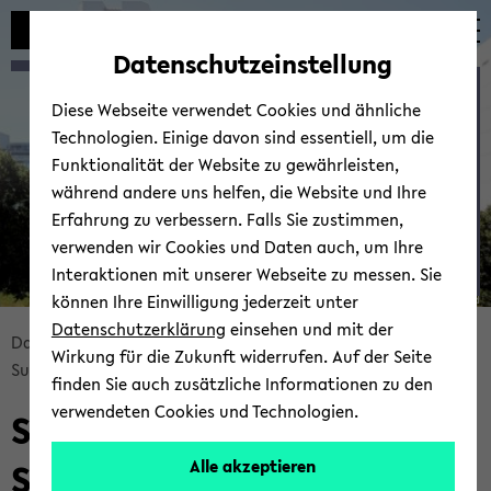
Automatische
zum
zum
zum
Inhaltswechsel
Hauptinhalt
Hauptmenü
Fußbereich
Datenschutzeinstellung
vermeiden
wechseln
wechseln
wechseln
Sum­mer 2024: Baye­si­an
Diese Webseite verwendet Cookies und ähnliche
Sta­tis­tics I
Technologien. Einige davon sind essentiell, um die
Funktionalität der Website zu gewährleisten,
während andere uns helfen, die Website und Ihre
Erfahrung zu verbessern. Falls Sie zustimmen,
verwenden wir Cookies und Daten auch, um Ihre
Interaktionen mit unserer Webseite zu messen. Sie
können Ihre Einwilligung jederzeit unter
© Uni­ver­si­tät Bie­le­feld
Datenschutzerklärung
einsehen und mit der
Bread­
Data Sci­ence
Tea­ching
Wirkung für die Zukunft widerrufen. Auf der Seite
crumb
Sum­mer 2024: Baye­si­an Sta­tis­tics I
finden Sie auch zusätzliche Informationen zu den
über­
verwendeten Cookies und Technologien.
Sum­mer 2024: Baye­si­an
sprin­
gen
Sta­tis­tics I
Alle akzeptieren
und