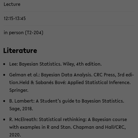
Lec­tu­re
12:15-13:45
in per­son (T2-​204)
Li­te­ra­tu­re
Lee: Baye­si­an Sta­tis­tics. Wiley, 4th edi­ti­on.
Gel­man et al.: Baye­si­an Data Ana­ly­sis. CRC Press, 3rd edi­
ti­on.Held & Sabanés Bové: Ap­p­lied Sta­tis­ti­cal In­fe­rence.
Sprin­ger.
B. Lam­bert: A Stu­dent’s guide to Baye­si­an Sta­tis­tics.
Sage, 2018.
R. McEl­reath: Sta­tis­ti­cal rethin­king: A Baye­si­an cour­se
with examp­les in R and Stan. Chap­man and Hall/CRC,
2020.