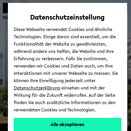
Automatische
zum
zum
zum
Inhaltswechsel
Hauptinhalt
Hauptmenü
Fußbereich
Datenschutzeinstellung
vermeiden
wechseln
wechseln
wechseln
Diese Webseite verwendet Cookies und ähnliche
Technologien. Einige davon sind essentiell, um die
Funktionalität der Website zu gewährleisten,
während andere uns helfen, die Website und Ihre
Erfahrung zu verbessern. Falls Sie zustimmen,
verwenden wir Cookies und Daten auch, um Ihre
Eco­no­mic Theo­ry and
Interaktionen mit unserer Webseite zu messen. Sie
Com­pu­ta­tio­nal Eco­no­
können Ihre Einwilligung jederzeit unter
mics (ETACE)
Datenschutzerklärung
einsehen und mit der
Wirkung für die Zukunft widerrufen. Auf der Seite
finden Sie auch zusätzliche Informationen zu den
verwendeten Cookies und Technologien.
Alle akzeptieren
© Uni­ver­si­tät Bie­le­feld