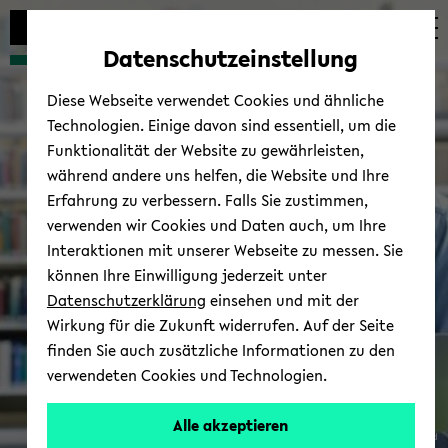
Automatische
zum
zum
zum
Inhaltswechsel
Hauptinhalt
Hauptmenü
Fußbereich
Datenschutzeinstellung
vermeiden
wechseln
wechseln
wechseln
Diese Webseite verwendet Cookies und ähnliche
Technologien. Einige davon sind essentiell, um die
Funktionalität der Website zu gewährleisten,
während andere uns helfen, die Website und Ihre
Erfahrung zu verbessern. Falls Sie zustimmen,
verwenden wir Cookies und Daten auch, um Ihre
Interaktionen mit unserer Webseite zu messen. Sie
können Ihre Einwilligung jederzeit unter
Datenschutzerklärung
einsehen und mit der
Wirkung für die Zukunft widerrufen. Auf der Seite
finden Sie auch zusätzliche Informationen zu den
verwendeten Cookies und Technologien.
Alle akzeptieren
© Uni­ver­si­täts­bi­blio­thek Bie­le­feld