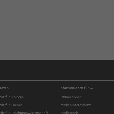
täten
Informationen für ...
­tät für Bio­lo­gie
Schü­ler*innen
­tät für Che­mie
Stu­di­en­in­ter­es­sier­te
­tät für Er­zie­hungs­wis­sen­schaft
Stu­die­ren­de