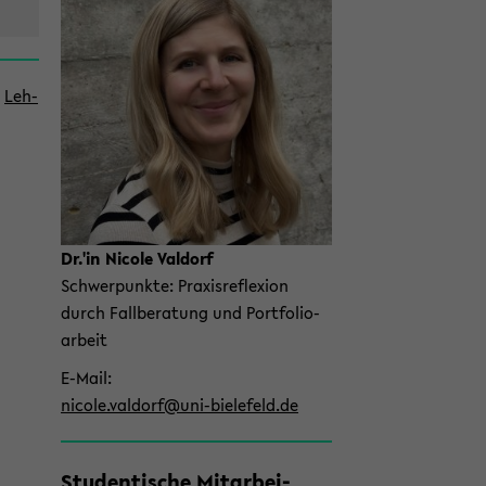
,
Leh­
Dr.'in Ni­co­le Val­dorf
Schwer­punk­te: Pra­xis­re­fle­xi­on
durch Fall­be­ra­tung und Port­fo­lio­
ar­beit
E-​Mail
ni­co­le.val­dorf@uni-​bielefeld.de
Stu­den­ti­sche Mit­ar­bei­