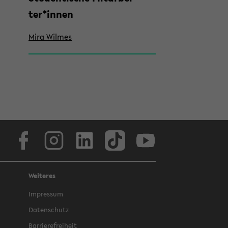
ter*innen
Mira Wil­mes
Face­book
In­sta­gram
Lin­ke­dIn
Tik­Tok
You­tube
Weiteres
Im­pres­sum
Da­ten­schutz
Bar­rie­re­frei­heit