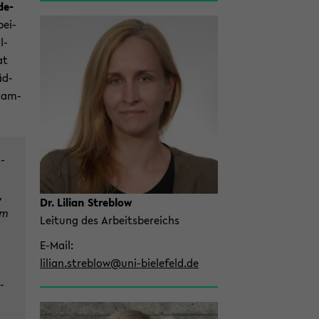
de­
bei­
l­
at
äd­
­sam­
:
n­
,
Dr. Li­li­an Streb­low
um
Lei­tung des Ar­beits­be­reichs
E-​Mail
li­li­an.streb­low@uni-​bielefeld.de
­