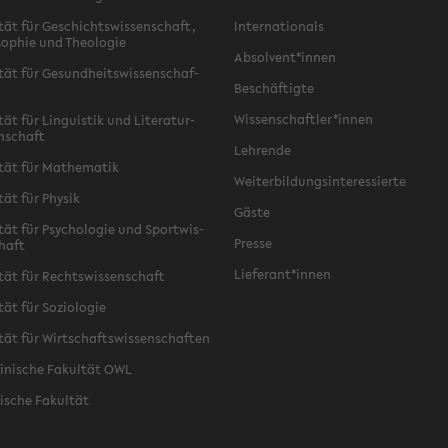
­tät für Ge­schichts­wis­sen­schaft,
In­ter­na­tio­nals
­so­phie und Theo­lo­gie
Ab­sol­vent*innen
­tät für Ge­sund­heits­wis­sen­schaf­
Be­schäf­tig­te
Wis­sen­schaft­ler*innen
tät für Lin­gu­is­tik und Li­te­ra­tur­
n­schaft
Leh­ren­de
­tät für Ma­the­ma­tik
Wei­ter­bil­dungs­in­ter­es­sier­te
­tät für Phy­sik
Gäste
­tät für Psy­cho­lo­gie und Sport­wis­
Pres­se
chaft
Lie­fe­rant*innen
­tät für Rechts­wis­sen­schaft
tät für So­zio­lo­gie
­tät für Wirt­schafts­wis­sen­schaf­ten
zi­ni­sche Fa­kul­tät OWL
i­sche Fa­kul­tät