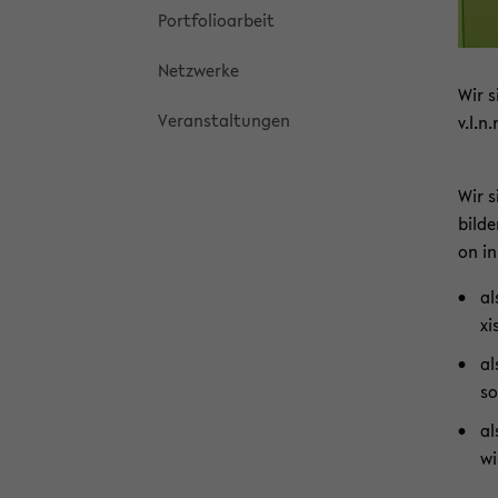
Port­fo­lio­ar­beit
Netz­wer­ke
Wir 
Ver­an­stal­tun­gen
v.l.n.
Wir s
bil­d
on in
al
xi
al
so
al
wi