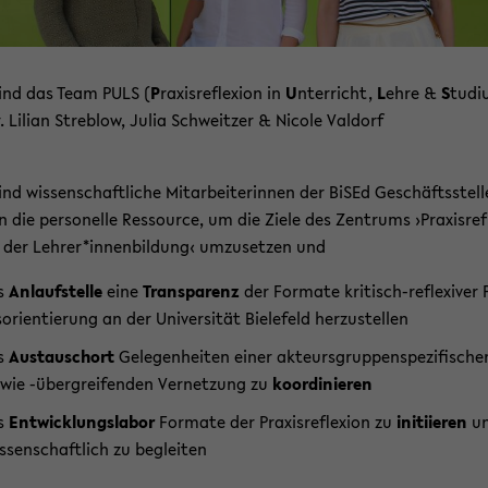
sind das Team PULS (
P
ra­xis­re­fle­xi­on in
U
nter­richt,
L
ehre &
S
tu­di
r. Li­li­an Streb­low, Julia Schweit­zer & Ni­co­le Val­dorf
ind wis­sen­schaft­li­che Mit­ar­bei­te­rin­nen der BiSEd Ge­schäfts­stel­
en die per­so­nel­le Res­sour­ce, um die Ziele des Zen­trums ›Pra­xis­re­fl
 der Leh­rer*in­nen­bil­dung‹ um­zu­set­zen und
s
An­lauf­stel­le
eine
Trans­pa­renz
der For­ma­te kritisch-​reflexiver 
s­ori­en­tie­rung an der Uni­ver­si­tät Bie­le­feld her­zu­stel­len
s
Aus­tau­schort
Ge­le­gen­hei­ten einer ak­teurs­grup­pen­spe­zi­fi­sche
wie -​übergreifenden Ver­net­zung zu
ko­or­di­nie­ren
s
Ent­wick­lungs­la­bor
For­ma­te der Pra­xis­re­fle­xi­on zu
in­iti­ie­ren
u
s­sen­schaft­lich zu be­glei­ten