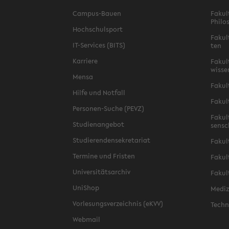
Campus-​Bauen
Fa­kul
Phi­lo
Hoch­schul­sport
Fa­kul
IT-​Services (BITS)
ten
Kar­rie­re
Fa­kul­
wis­se
Mensa
Fa­kul
Hilfe und Not­fall
Fa­kul
Personen-​Suche (PEVZ)
Fa­kul
Stu­di­en­an­ge­bot
sen­s
Stu­die­ren­den­se­kre­ta­ri­at
Fa­kul
Ter­mi­ne und Fris­ten
Fa­kul­
Uni­ver­si­täts­ar­chiv
Fa­kul
Uni­Shop
Me­di­
Vor­le­sungs­ver­zeich­nis (eKVV)
Tech­n
Web­mail