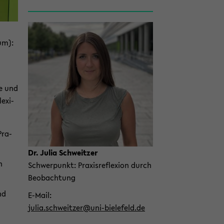
­um):
le und
e­xi­
Pra­
Dr. Julia Schweit­zer
n
Schwer­punkt: Pra­xis­re­fle­xi­on durch
Be­ob­ach­tung
nd
E-​Mail
julia.schweit­zer@uni-​bielefeld.de