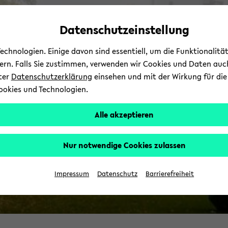
Automatische
zum
zum
zum
Inhaltswechsel
Hauptinhalt
Hauptmenü
Fußbereich
Datenschutzeinstellung
B
vermeiden
wechseln
wechseln
wechseln
chnologien. Einige davon sind essentiell, um die Funktionalit
E
sern. Falls Sie zustimmen, verwenden wir Cookies und Daten auc
nter
Datenschutzerklärung
einsehen und mit der Wirkung für die 
ookies und Technologien.
Alle akzeptieren
Nur notwendige Cookies zulassen
Bi
Impressum
Datenschutz
Barrierefreiheit