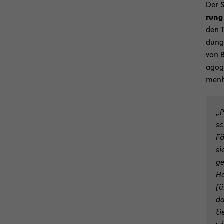
Der S
rung 
den T
dung 
von B
ago­g
men­h
„P
sc
Fä
si
ge
Ha
(ü
da
ti