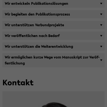
Wir ent­wi­ckeln Pu­bli­ka­ti­ons­lö­sun­gen
Wir be­glei­ten den Pu­bli­ka­ti­ons­pro­zess
Wir un­ter­stüt­zen Ver­bund­pro­jek­te
Wir ver­öf­fent­li­chen nach Be­darf
Wir un­ter­stüt­zen die Wei­ter­ent­wick­lung
Wir er­mög­li­chen kurze Wege vom Ma­nu­skript zur Ver­öf­
fent­li­chung
Kon­takt