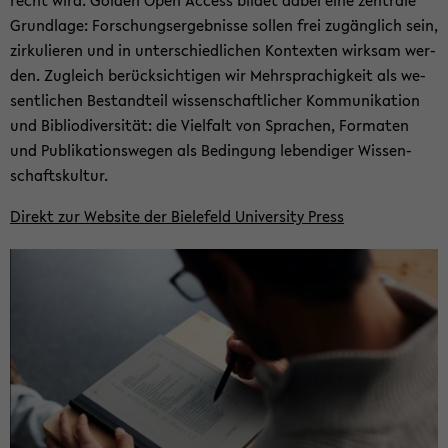
recht wird. Gol­den Open Ac­cess bil­det dabei eine zen­tra­le
Grund­la­ge: For­schungs­er­geb­nis­se sol­len frei zu­gäng­lich sein,
zir­ku­lie­ren und in un­ter­schied­li­chen Kon­tex­ten wirk­sam wer­
den. Zu­gleich be­rück­sich­ti­gen wir Mehr­spra­chig­keit als we­
sent­li­chen Be­stand­teil wis­sen­schaft­li­cher Kom­mu­ni­ka­ti­on
und Bi­bliodi­ver­si­tät: die Viel­falt von Spra­chen, For­ma­ten
und Pu­bli­ka­ti­ons­we­gen als Be­din­gung le­ben­di­ger Wis­sen­
schafts­kul­tur.
Di­rekt zur Web­site der Bie­le­feld Uni­ver­si­ty Press