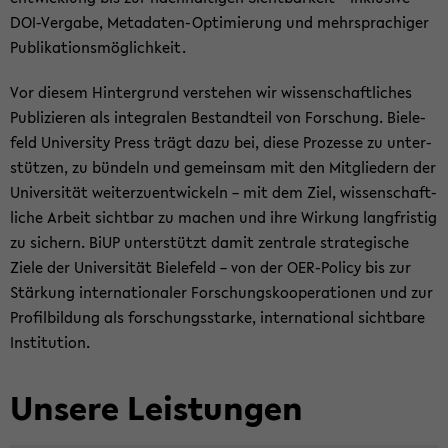
DOI-​Vergabe, Metadaten-​Optimierung und mehr­spra­chi­ger
Pu­bli­ka­ti­ons­mög­lich­keit.
Vor die­sem Hin­ter­grund ver­ste­hen wir wis­sen­schaft­li­ches
Pu­bli­zie­ren als in­te­gra­len Be­stand­teil von For­schung. Bie­le­
feld Uni­ver­si­ty Press trägt dazu bei, diese Pro­zes­se zu un­ter­
stüt­zen, zu bün­deln und ge­mein­sam mit den Mit­glie­dern der
Uni­ver­si­tät wei­ter­zu­ent­wi­ckeln – mit dem Ziel, wis­sen­schaft­
li­che Ar­beit sicht­bar zu ma­chen und ihre Wir­kung lang­fris­tig
zu si­chern. BiUP un­ter­stützt damit zen­tra­le stra­te­gi­sche
Ziele der Uni­ver­si­tät Bie­le­feld – von der OER-​Policy bis zur
Stär­kung in­ter­na­tio­na­ler For­schungs­ko­ope­ra­tio­nen und zur
Pro­fil­bil­dung als for­schungs­star­ke, in­ter­na­tio­nal sicht­ba­re
In­sti­tu­ti­on.
Un­se­re Leis­tun­gen