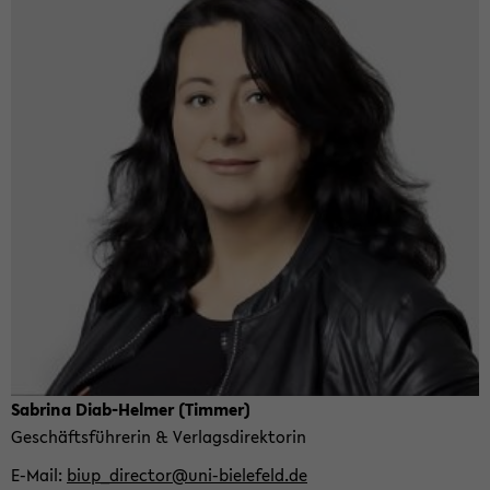
Sa­bri­na Diab-​Helmer (Tim­mer)
Ge­schäfts­füh­re­rin & Ver­lags­di­rek­to­rin
E-​Mail
biup_­di­rec­tor@uni-​bielefeld.de