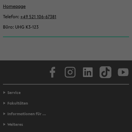
Home­page
Te­le­fon
+49 521 106-​67381
Büro
UHG K3-​123
Face­book
In­sta­gram
Lin­ke­dIn
Tik­Tok
You
Service
Fakultäten
Informationen für ...
Weiteres