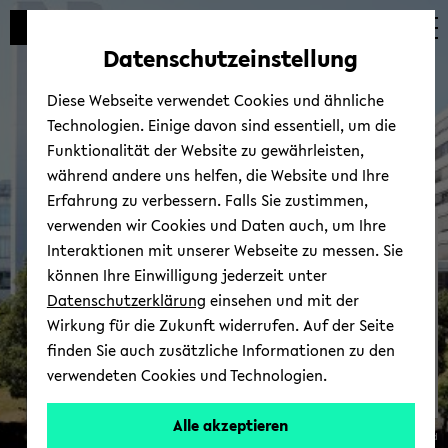
Automatische
skip
skip
skip
Inhaltswechsel
to
to
to
Datenschutzeinstellung
vermeiden
main
main
footer
content
menu
Diese Webseite verwendet Cookies und ähnliche
Technologien. Einige davon sind essentiell, um die
Funktionalität der Website zu gewährleisten,
während andere uns helfen, die Website und Ihre
Erfahrung zu verbessern. Falls Sie zustimmen,
verwenden wir Cookies und Daten auch, um Ihre
Bielefeld ­University Press
Interaktionen mit unserer Webseite zu messen. Sie
können Ihre Einwilligung jederzeit unter
Datenschutzerklärung
einsehen und mit der
Wirkung für die Zukunft widerrufen. Auf der Seite
finden Sie auch zusätzliche Informationen zu den
verwendeten Cookies und Technologien.
Alle akzeptieren
© Uni­ver­si­tät Bie­le­feld