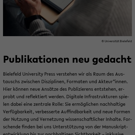
© Uni­ver­si­tät Bie­le­feld
Pu­bli­ka­tio­nen neu ge­dacht
Bie­le­feld Uni­ver­si­ty Press ver­ste­hen wir als Raum des Aus­
tauschs zwi­schen Dis­zi­pli­nen, For­ma­ten und Ak­teur*innen.
Hier kön­nen neue An­sät­ze des Pu­bli­zie­rens ent­ste­hen, er­
probt und re­flek­tiert wer­den. Di­gi­ta­le In­fra­struk­tu­ren spie­
len dabei eine zen­tra­le Rolle: Sie er­mög­li­chen nach­hal­ti­ge
Ver­füg­bar­keit, ver­bes­ser­te Auf­find­bar­keit und neue For­men
der Nut­zung und Ver­net­zung wis­sen­schaft­li­cher In­hal­te. For­
schen­de fin­den bei uns Un­ter­stüt­zung von der Ma­nu­skript­
ent­wick­lung bis zur nach­hal­ti­gen Sicht­bar­keit – in­klu­si­ve