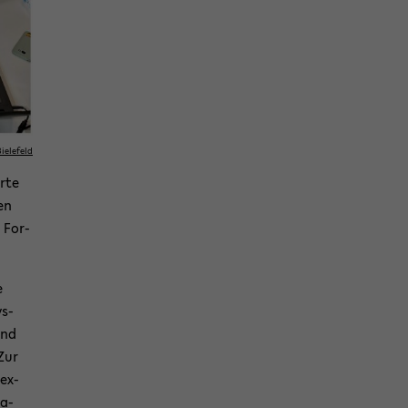
ie­le­feld
r­te
en
e For­
e
ys­
und
 Zur
­ex­
ia­