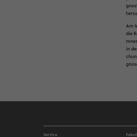
gnos­
ter­s
Am le
die R
mne­s
in de
chun­
gno­s
Service
Fakul