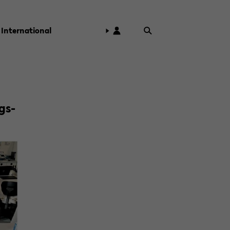
In­ter­na­tio­nal
gs­