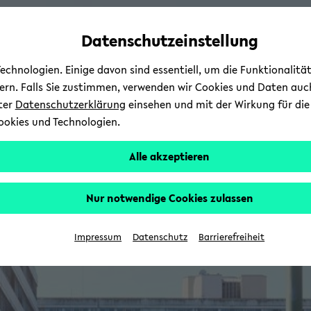
Automatische
zum
zum
zum
Inhaltswechsel
Hauptinhalt
Hauptmenü
Fußbereich
Datenschutzeinstellung
vermeiden
wechseln
wechseln
wechseln
chnologien. Einige davon sind essentiell, um die Funktionalit
sern. Falls Sie zustimmen, verwenden wir Cookies und Daten auc
nter
Datenschutzerklärung
einsehen und mit der Wirkung für die 
ookies und Technologien.
Alle akzeptieren
Nur notwendige Cookies zulassen
Impressum
Datenschutz
Barrierefreiheit