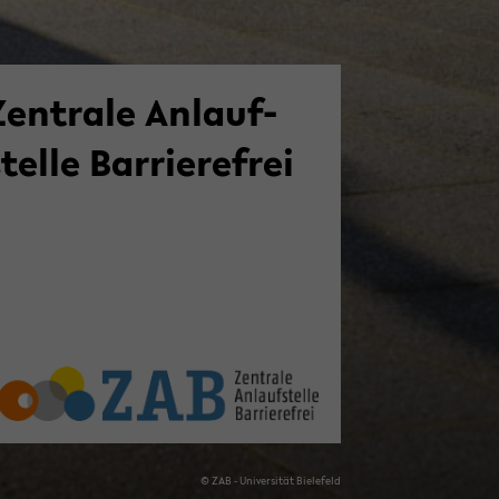
en­tra­le An­lauf­
tel­le Bar­rie­re­frei
© ZAB - Uni­ver­si­tät Bie­le­feld