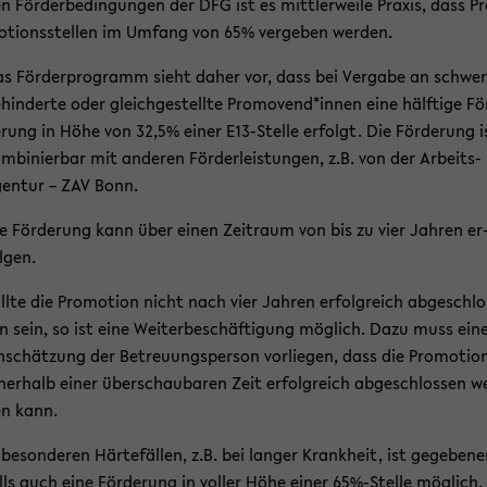
n För­der­be­din­gun­gen der DFG ist es mitt­ler­wei­le Pra­xis, dass P
­ti­ons­stel­len im Um­fang von 65% ver­ge­ben wer­den.
s För­der­pro­gramm sieht daher vor, dass bei Ver­ga­be an schwer
­hin­der­te oder gleich­ge­stell­te Pro­mo­vend*innen eine hälf­ti­ge Fö
­rung in Höhe von 32,5% einer E13-​Stelle er­folgt. Die För­de­rung i
m­bi­nier­bar mit an­de­ren För­der­leis­tun­gen, z.B. von der Ar­beits­
en­tur – ZAV Bonn.
e För­de­rung kann über einen Zeit­raum von bis zu vier Jah­ren er
l­gen.
ll­te die Pro­mo­ti­on nicht nach vier Jah­ren er­folg­reich ab­ge­schlo
n sein, so ist eine Wei­ter­be­schäf­ti­gung mög­lich. Dazu muss ein
n­schät­zung der Be­treu­ungs­per­son vor­lie­gen, dass die Pro­mo­ti­o
­ner­halb einer über­schau­ba­ren Zeit er­folg­reich ab­ge­schlos­sen w
n kann.
 be­son­de­ren Här­te­fäl­len, z.B. bei lan­ger Krank­heit, ist ge­ge­be­n
lls auch eine För­de­rung in vol­ler Höhe einer 65%-​Stelle mög­lich.