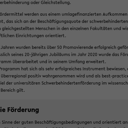
r­be­hin­de­rung oder Gleich­stel­lung.
ör­der­mit­tel wer­den aus einem um­la­ge­fi­nan­zier­ten Auf­kom­men
t, das sich an der Be­schäf­ti­gungs­quo­te der schwer­be­hin­der­te
 gleich­ge­stell­ten Men­schen in den ein­zel­nen Fa­kul­tä­ten und wi
­li­chen Ein­rich­tun­gen ori­en­tiert.
 Jah­ren wur­den be­reits über 50 Pro­mo­vie­ren­de er­folg­reich ge­för
ss­lich sei­nes 20-​jährigen Ju­bi­lä­ums im Jahr 2020 wurde das För­
ramm über­ar­bei­tet und in sei­nem Um­fang er­wei­tert.
ro­gramm hat sich als sehr er­folg­rei­ches In­stru­ment be­wie­sen,
über­re­gio­nal po­si­tiv wahr­ge­nom­men wird und als best-​practic
iel der uni­ver­si­tä­ren Schwer­be­hin­der­ten­för­de­rung im wis­sen­scha
Be­reich gilt.
ie För­de­rung
 Sinne der guten Be­schäf­ti­gungs­be­din­gun­gen und ori­en­tiert an