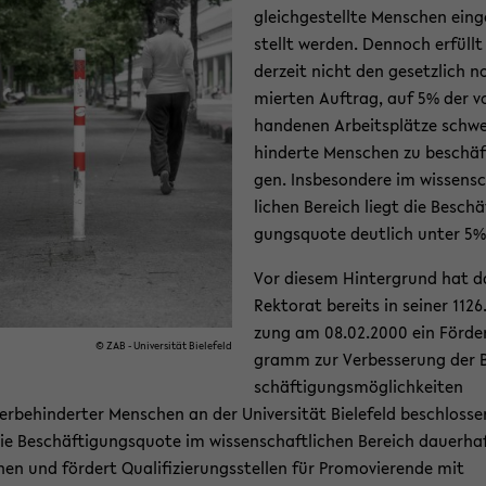
gleich­ge­stell­te Men­schen ein­g
stellt wer­den. Den­noch er­füllt
der­zeit nicht den ge­setz­lich n
mier­ten Auf­trag, auf 5% der v
han­de­nen Ar­beits­plät­ze schwe
hin­der­te Men­schen zu be­schäf­
gen. Ins­be­son­de­re im wis­sen­s
li­chen Be­reich liegt die Be­schäf
gungs­quo­te deut­lich unter 5%
Vor die­sem Hin­ter­grund hat d
Rek­to­rat be­reits in sei­ner 1126
zung am 08.02.2000 ein För­der
© ZAB - Uni­ver­si­tät Bie­le­feld
gramm zur Ver­bes­se­rung der 
schäf­ti­gungs­mög­lich­kei­ten
r­be­hin­der­ter Men­schen an der Uni­ver­si­tät Bie­le­feld be­schlos­se
e Be­schäf­ti­gungs­quo­te im wis­sen­schaft­li­chen Be­reich dau­er­ha
­hen und för­dert Qua­li­fi­zie­rungs­stel­len für Pro­mo­vie­ren­de mit