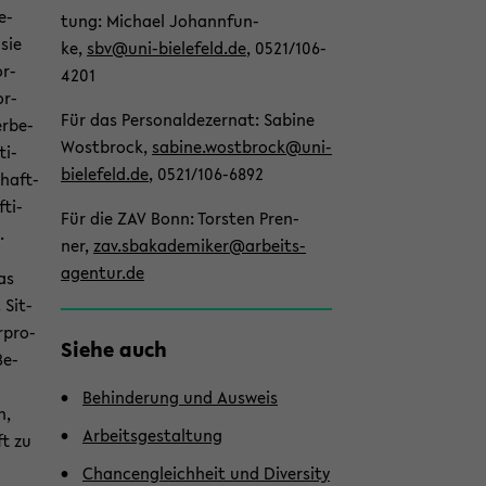
e­
tung: Mi­cha­el Jo­hannfun­
der
 sie
ke,
sbv@uni-​bielefeld.de
, 0521/106-​
Sek­
or­
4201
ti­
or­
on
Für das Per­so­nal­de­zer­nat: Sa­bi­ne
r­be­
wech­
Wost­brock,
sa­bi­ne.wost­brock@uni-​
ti­
seln
bielefeld.de
, 0521/106-​6892
chaft­
­ti­
Für die ZAV Bonn: Tors­ten Pren­
.
ner,
zav.sbak­a­de­mi­ker@ar­beits­
agen­tur.de
as
. Sit­
­pro­
Siehe auch
Be­
Be­hin­de­rung und Aus­weis
n,
Ar­beits­ge­stal­tung
ft zu
Chan­cen­gleich­heit und Di­ver­si­ty