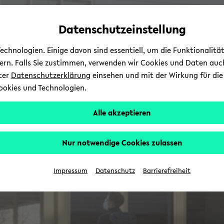
Automatische
zum
zum
zum
Inhaltswechsel
Hauptinhalt
Hauptmenü
Fußbereich
Datenschutzeinstellung
vermeiden
wechseln
wechseln
wechseln
chnologien. Einige davon sind essentiell, um die Funktionalit
sern. Falls Sie zustimmen, verwenden wir Cookies und Daten auc
nter
Datenschutzerklärung
einsehen und mit der Wirkung für die 
ookies und Technologien.
Alle akzeptieren
Nur notwendige Cookies zulassen
Impressum
Datenschutz
Barrierefreiheit