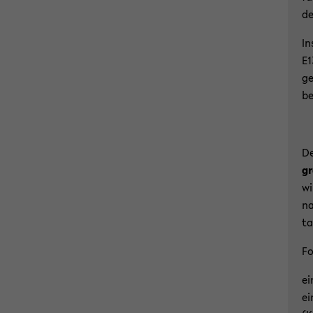
de
In
E1
ge
be
D
g
wi
na
ta
Fo
ei
ei