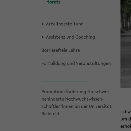
to­rats
Ar­beits­ge­stal­tung
As­sis­tenz und Coa­ching
Bar­rie­re­freie Lehre
Fort­bil­dung und Ver­an­stal­tun­gen
Pro­mo­ti­ons­för­de­rung für schwer­
be­hin­der­te Nach­wuchs­wis­sen­
schaft­ler*innen an der Uni­ver­si­tät
schwe
Bie­le­feld
um di
er­hö