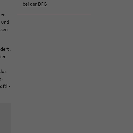
bei der DFG
 er­
n und
s­sen­
­dert.
der­
 das
e-
ft­li­