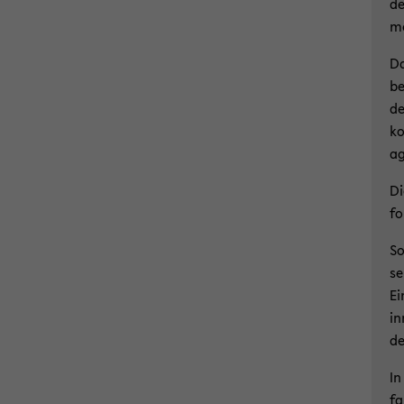
de
mo
Da
be
de
ko
ag
Di
fo
So
se
Ei
in
de
In
fa