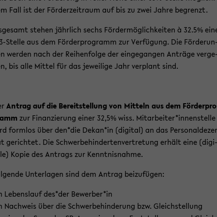
m Fall ist der För­der­zeit­raum auf bis zu zwei Jahre be­grenzt.
s­ge­samt ste­hen jähr­lich sechs För­der­mög­lich­kei­ten à 32.5% ein
3-​Stelle aus dem För­der­pro­gramm zur Ver­fü­gung. Die För­de­run
n wer­den nach der Rei­hen­fol­ge der ein­ge­gan­gen An­trä­ge ver­ge
n, bis alle Mit­tel für das je­wei­li­ge Jahr ver­plant sind.
er
An­trag auf die Be­reit­stel­lung von Mit­teln aus dem För­der­pro
ramm
zur Fi­nan­zie­rung einer 32,5% wiss. Mit­ar­bei­ter*in­nen­stel­le
rd form­los über den*die Dekan*in (di­gi­tal) an das Per­so­nal­de­ze
t ge­rich­tet. Die Schwer­be­hin­der­ten­ver­tre­tung er­hält eine (di­gi
­le) Kopie des An­trags zur Kennt­nis­nah­me.
l­gen­de Un­ter­la­gen sind dem An­trag bei­zu­fü­gen:
n Le­bens­lauf des*der Be­wer­ber*in
n Nach­weis über die Schwer­be­hin­de­rung bzw. Gleich­stel­lung