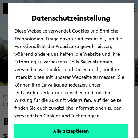
Automatische
zum
zum
zum
Inhaltswechsel
Hauptinhalt
Hauptmenü
Fußbereich
Datenschutzeinstellung
vermeiden
wechseln
wechseln
wechseln
Kom­pe­tenz­zen­trum bar­
Diese Webseite verwendet Cookies und ähnliche
rie­re­freie di­gi­ta­le Hoch­
Technologien. Einige davon sind essentiell, um die
schul­ver­wal­tung.NRW
Funktionalität der Website zu gewährleisten,
während andere uns helfen, die Website und Ihre
Erfahrung zu verbessern. Falls Sie zustimmen,
verwenden wir Cookies und Daten auch, um Ihre
Interaktionen mit unserer Webseite zu messen. Sie
können Ihre Einwilligung jederzeit unter
© Uni­ver­si­tät Bie­le­feld
Datenschutzerklärung
einsehen und mit der
Bread­
Pro­jek­te
barrierefreie-​verwaltung.nrw
Wirkung für die Zukunft widerrufen. Auf der Seite
crumb
Hand­rei­chun­gen
finden Sie auch zusätzliche Informationen zu den
über­
verwendeten Cookies und Technologien.
Bar­rie­re­frei­heit in der Be­
sprin­
gen
schaf­fung
Alle akzeptieren
und