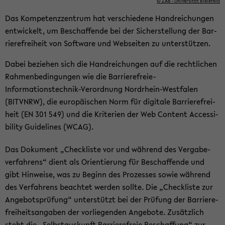
© ZAB - Uni­ver­si­tät Bie­le­feld
Das Kom­pe­tenz­zen­trum hat ver­schie­de­ne Hand­rei­chun­gen
ent­wi­ckelt, um Be­schaf­fen­de bei der Si­cher­stel­lung der Bar­
rie­re­frei­heit von Soft­ware und Web­sei­ten zu un­ter­stüt­zen.
Dabei be­zie­hen sich die Hand­rei­chun­gen auf die recht­li­chen
Rah­men­be­din­gun­gen wie die Barrierefreie-​
Informationstechnik-Verordnung Nordrhein-​Westfalen
(BITVNRW), die eu­ro­päi­schen Norm für di­gi­ta­le Bar­rie­re­frei­
heit (EN 301 549) und die Kri­te­ri­en der Web Con­tent Ac­ces­si­
bi­li­ty Gui­de­li­nes (WCAG).
Das Do­ku­ment „Check­lis­te vor und wäh­rend des Ver­ga­be­
ver­fah­rens“ dient als Ori­en­tie­rung für Be­schaf­fen­de und
gibt Hin­wei­se, was zu Be­ginn des Pro­zes­ses sowie wäh­rend
des Ver­fah­rens be­ach­tet wer­den soll­te. Die „Check­lis­te zur
An­ge­bots­prü­fung“ un­ter­stützt bei der Prü­fung der Bar­rie­re­
frei­heits­an­ga­ben der vor­lie­gen­den An­ge­bo­te. Zu­sätz­lich
steht die „Selbst­aus­kunft Bar­rie­re­freie Be­schaf­fung“ zur