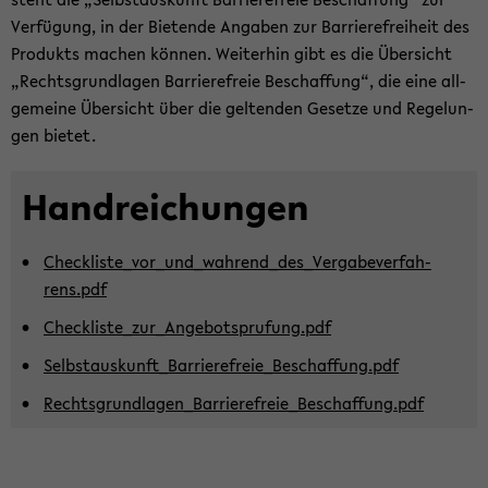
Ver­fü­gung, in der Bie­ten­de An­ga­ben zur Bar­rie­re­frei­heit des
Pro­dukts ma­chen kön­nen. Wei­ter­hin gibt es die Über­sicht
„Rechts­grund­la­gen Bar­rie­re­freie Be­schaf­fung“, die eine all­
ge­mei­ne Über­sicht über die gel­ten­den Ge­set­ze und Re­ge­lun­
gen bie­tet.
Hand­rei­chun­gen
Check­lis­te_vor­_un­d_­wah­ren­d_­de­s­_­Ver­ga­be­ver­fah­
rens.pdf
Check­lis­te_zu­r_­An­ge­bot­s­p­ru­fung.pdf
Selbst­aus­kunft_Bar­rie­re­frei­e_­Be­schaf­fung.pdf
Rechts­grund­la­gen_Bar­rie­re­frei­e_­Be­schaf­fung.pdf