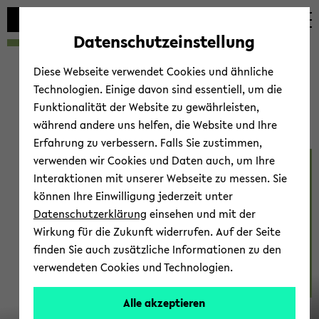
Automatische
zum
zum
zum
Inhaltswechsel
Hauptinhalt
Hauptmenü
Fußbereich
Datenschutzeinstellung
vermeiden
wechseln
wechseln
wechseln
Diese Webseite verwendet Cookies und ähnliche
Technologien. Einige davon sind essentiell, um die
Funktionalität der Website zu gewährleisten,
während andere uns helfen, die Website und Ihre
Erfahrung zu verbessern. Falls Sie zustimmen,
verwenden wir Cookies und Daten auch, um Ihre
Ac­com­mo­da­ti­on
Interaktionen mit unserer Webseite zu messen. Sie
können Ihre Einwilligung jederzeit unter
Datenschutzerklärung
einsehen und mit der
Wirkung für die Zukunft widerrufen. Auf der Seite
finden Sie auch zusätzliche Informationen zu den
verwendeten Cookies und Technologien.
Alle akzeptieren