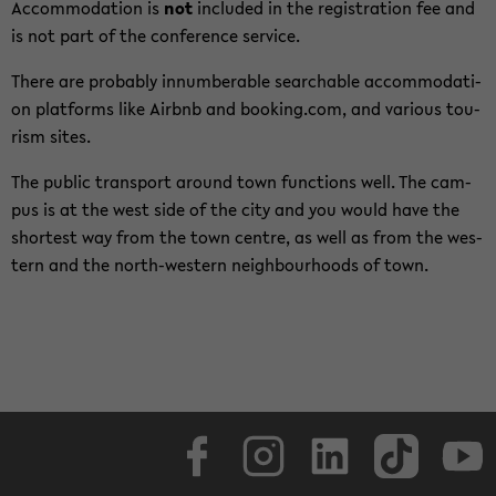
Ac­com­mo­da­ti­on is
not
in­clu­ded in the re­gis­tra­ti­on fee and
is not part of the con­fe­rence ser­vice.
There are pro­ba­b­ly in­num­be­ra­ble se­ar­cha­ble ac­com­mo­da­ti­
on plat­forms like Airb­nb and book­ing.com, and va­rious tou­
rism sites.
The pu­blic trans­port around town func­tions well. The cam­
pus is at the west side of the city and you would have the
shor­test way from the town cent­re, as well as from the wes­
tern and the north-​western neigh­bour­hoods of town.
Face­book
In­sta­gram
Lin­ke­dIn
Tik­Tok
You