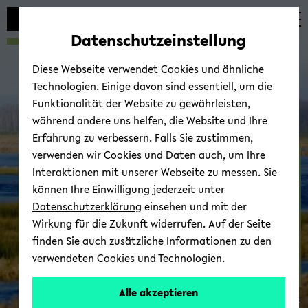
Automatische
skip
skip
skip
Inhaltswechsel
to
to
to
Datenschutzeinstellung
vermeiden
main
main
footer
content
menu
Diese Webseite verwendet Cookies und ähnliche
Technologien. Einige davon sind essentiell, um die
Funktionalität der Website zu gewährleisten,
während andere uns helfen, die Website und Ihre
Erfahrung zu verbessern. Falls Sie zustimmen,
verwenden wir Cookies und Daten auch, um Ihre
Ex­cur­si­ons
Interaktionen mit unserer Webseite zu messen. Sie
können Ihre Einwilligung jederzeit unter
Datenschutzerklärung
einsehen und mit der
Wirkung für die Zukunft widerrufen. Auf der Seite
finden Sie auch zusätzliche Informationen zu den
verwendeten Cookies und Technologien.
Alle akzeptieren
© Uni­ver­si­tät Bie­le­feld