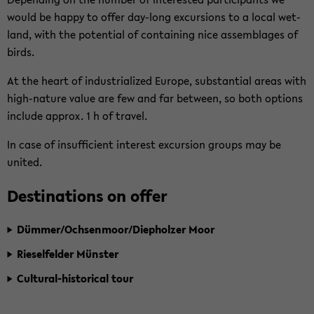
would be happy to offer day-​long ex­cur­si­ons to a local wet­
land, with the po­ten­ti­al of con­tai­ning nice as­sem­bla­ges of
birds.
At the heart of in­dus­tria­li­zed Eu­ro­pe, sub­stan­ti­al areas with
high-​nature value are few and far bet­ween, so both op­ti­ons
in­clu­de ap­prox. 1 h of tra­vel.
In case of in­suf­fi­ci­ent in­te­rest ex­cur­si­on groups may be
united.
De­sti­na­ti­ons on offer
Düm­mer/Och­sen­moor/Diep­hol­zer Moor
Rie­sel­fel­der Müns­ter
Cultural-​historical tour