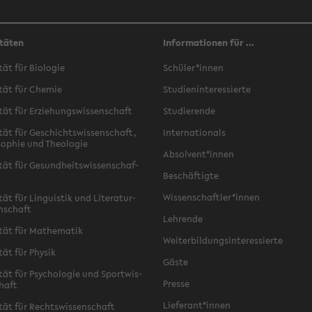
täten
Informationen für ...
­tät für Bio­lo­gie
Schü­ler*innen
­tät für Che­mie
Stu­di­en­in­ter­es­sier­te
­tät für Er­zie­hungs­wis­sen­schaft
Stu­die­ren­de
­tät für Ge­schichts­wis­sen­schaft,
In­ter­na­tio­nals
­so­phie und Theo­lo­gie
Ab­sol­vent*innen
­tät für Ge­sund­heits­wis­sen­schaf­
Be­schäf­tig­te
Wis­sen­schaft­ler*innen
tät für Lin­gu­is­tik und Li­te­ra­tur­
n­schaft
Leh­ren­de
­tät für Ma­the­ma­tik
Wei­ter­bil­dungs­in­ter­es­sier­te
­tät für Phy­sik
Gäste
­tät für Psy­cho­lo­gie und Sport­wis­
Pres­se
chaft
Lie­fe­rant*innen
­tät für Rechts­wis­sen­schaft