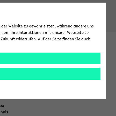
ät der Website zu gewährleisten, während andere uns
h, um Ihre Interaktionen mit unserer Webseite zu
Zukunft widerrufen. Auf der Seite finden Sie auch
ter­na­tio­nal
EN
ZUR
ENG­
LI­
SCHEN
SPRA­
CHE
WECH­
SELN
­bo­
h­nis