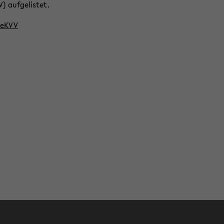
) auf­ge­lis­tet.
eKVV