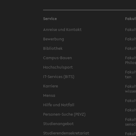
Service
Fakul
An­rei­se und Kon­takt
Fa­kul
Be­wer­bung
Fa­kul
Bi­blio­thek
Fa­kul
Campus-​Bauen
Fa­kul
Phi­lo
Hoch­schul­sport
Fa­kul
IT-​Services (BITS)
ten
Kar­rie­re
Fa­kul­
wis­se
Mensa
Fa­kul
Hilfe und Not­fall
Fa­kul
Personen-​Suche (PEVZ)
Fa­kul
Stu­di­en­an­ge­bot
sen­s
Stu­die­ren­den­se­kre­ta­ri­at
Fa­kul