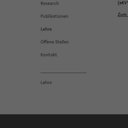
(eKVV
Re­se­arch
Zum 
Pu­bli­ka­tio­nen
Lehre
Of­fe­ne Stel­len
Kon­takt
Lehre