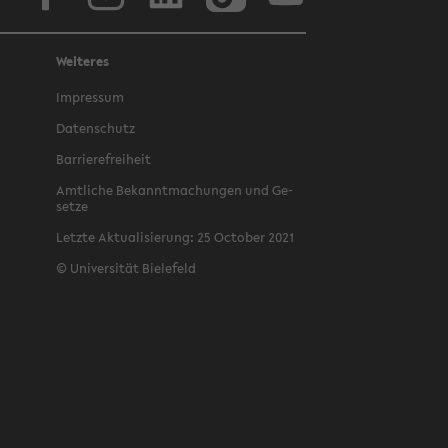
Weiteres
Im­pres­sum
Da­ten­schutz
Bar­rie­re­frei­heit
Amt­li­che Be­kannt­ma­chun­gen und Ge­
set­ze
Letz­te Ak­tua­li­sie­rung: 25 Oc­to­ber 2021
©
Uni­ver­si­tät Bie­le­feld