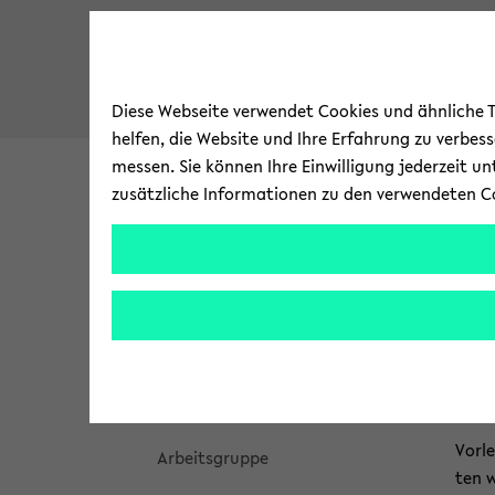
Diese Webseite verwendet Cookies und ähnliche Te
helfen, die Website und Ihre Erfahrung zu verbes
messen. Sie können Ihre Einwilligung jederzeit u
zusätzliche Informationen zu den verwendeten C
Uni­ver­si­tät
For­schung
skip
skip
Star
Start
to
brea
main
navi
↖Ar­beits­grup­pen Che­mie
Le
content
to
main
Prof. Dr. Hart­mut Nie­mann
cont
Vor­l
Ar­beits­grup­pe
ten w