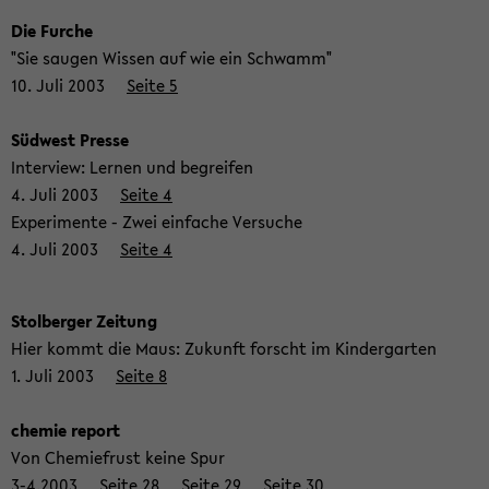
Die Fur­che
"Sie sau­gen Wis­sen auf wie ein Schwamm"
10. Juli 2003
Seite 5
Süd­west Pres­se
In­ter­view: Ler­nen und be­grei­fen
4. Juli 2003
Seite 4
Ex­pe­ri­men­te - Zwei ein­fa­che Ver­su­che
4. Juli 2003
Seite 4
Stol­ber­ger Zei­tung
Hier kommt die Maus: Zu­kunft forscht im Kin­der­gar­ten
1. Juli 2003
Seite 8
che­mie re­port
Von Che­mie­frust keine Spur
3-4.2003
Seite 28
Seite 29
Seite 30