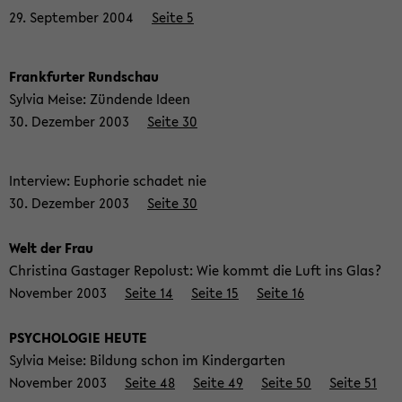
29. Sep­tem­ber 2004
Seite 5
Frank­fur­ter Rund­schau
Syl­via Meise: Zün­den­de Ideen
30. De­zem­ber 2003
Seite 30
In­ter­view: Eu­pho­rie scha­det nie
30. De­zem­ber 2003
Seite 30
Welt der Frau
Chris­ti­na Gas­ta­ger Re­po­lust: Wie kommt die Luft ins Glas?
No­vem­ber 2003
Seite 14
Seite 15
Seite 16
PSY­CHO­LO­GIE HEUTE
Syl­via Meise: Bil­dung schon im Kin­der­gar­ten
No­vem­ber 2003
Seite 48
Seite 49
Seite 50
Seite 51