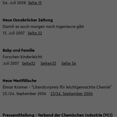
04. Juli 2008
Seite 15
Neue Os­na­brü­cker Zei­tung
Damit es auch mor­gen noch In­ge­nieu­re gibt
13. Juli 2007
Seite 22
Baby und Fa­mi­lie
For­schen kin­der­leicht
Juli 2007
Seite32
Seiten33
Seite 34
Neue West­fä­li­sche
Elmar Kra­mer - "Li­te­ra­tur­preis für leicht­ge­mach­te Che­mie"
23./24. Sep­tem­ber 2006
23/24. Sep­tem­ber 2006
Pres­se­mit­tei­lung - Ver­band der Che­mi­schen In­dus­trie (VCI)