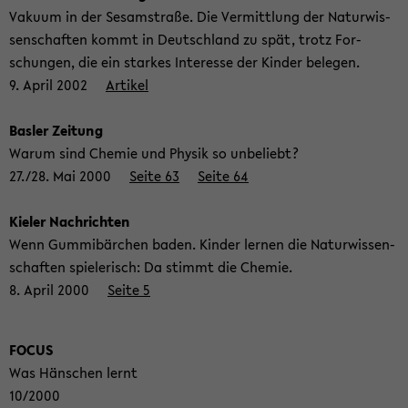
Va­ku­um in der Se­sam­stra­ße. Die Ver­mitt­lung der Na­tur­wis­
sen­schaf­ten kommt in Deutsch­land zu spät, trotz For­
schun­gen, die ein star­kes In­ter­es­se der Kin­der be­le­gen.
9. April 2002
Ar­ti­kel
Bas­ler Zei­tung
Warum sind Che­mie und Phy­sik so un­be­liebt?
27./28. Mai 2000
Seite 63
Seite 64
Kie­ler Nach­rich­ten
Wenn Gum­mi­bär­chen baden. Kin­der ler­nen die Na­tur­wis­sen­
schaf­ten spie­le­risch: Da stimmt die Che­mie.
8. April 2000
Seite 5
FOCUS
Was Häns­chen lernt
10/2000