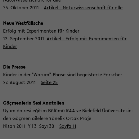
25. Ok­to­ber 2011
Ar­ti­kel - Na­tur­wiss­sen­schaft für alle
Neue West­fä­li­sche
Er­folg mit Ex­pe­ri­men­ten für Kin­der
12. Sep­tem­ber 2011
Ar­ti­kel - Er­folg mit Ex­pe­ri­men­ten für
Kin­der
Die Pres­se
Kin­der in der "Warum"-​Phase sind be­geis­ter­te For­scher
27. Au­gust 2011
Seite 25
Göçmen­le­rin Sesi Ana­to­li­en
Uyum dai­re­si eğitim Bölü­mü RAA ve Bie­le­feld Ünü­ver­si­te­sin­
den Göçmen ai­lele­re Yö­ne­lik Ortak Proje
Nisan 2011 Yıl 3 Sayı 30
Sayfa 11