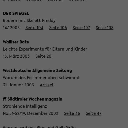
DER SPIE­GEL
Ru­dern mit Ske­lett Fred­dy
14/ 2003
Seite 104
Seite 106
Seite 107
Seite 108
Wal­li­ser Bote
Leich­te Ex­pe­ri­men­te für El­tern und Kin­der
15. März 2003
Seite 20
West­deut­sche All­ge­mei­ne Zei­tung
Warum das Eis immer oben schwimmt
31. Ja­nu­ar 2003
Ar­ti­kel
ff Süd­ti­ro­ler Wo­chen­ma­ga­zin
Strah­len­de In­tel­li­genz
No.51-52/19. De­zem­ber 2002
Seite 46
Seite 47
Warum wird aus Blau und Gelb Grün