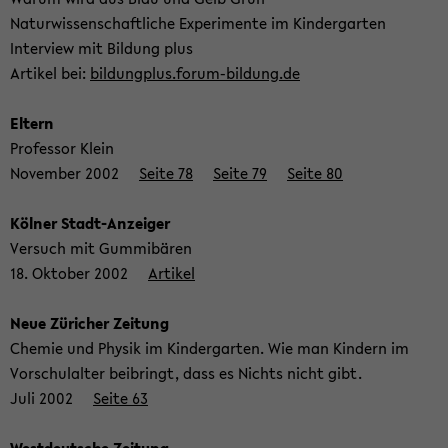
Na­tur­wis­sen­schaft­li­che Ex­pe­ri­men­te im Kin­der­gar­ten
In­ter­view mit Bil­dung plus
Ar­ti­kel bei:
bil­dung­plus.forum-​bildung.de
El­tern
Pro­fes­sor Klein
No­vem­ber 2002
Seite 78
Seite 79
Seite 80
Köl­ner Stadt-​Anzeiger
Ver­such mit Gum­mi­bä­ren
18. Ok­to­ber 2002
Ar­ti­kel
Neue Zü­ri­cher Zei­tung
Che­mie und Phy­sik im Kin­der­gar­ten. Wie man Kin­dern im
Vor­schul­al­ter bei­bringt, dass es Nichts nicht gibt.
Juli 2002
Seite 63