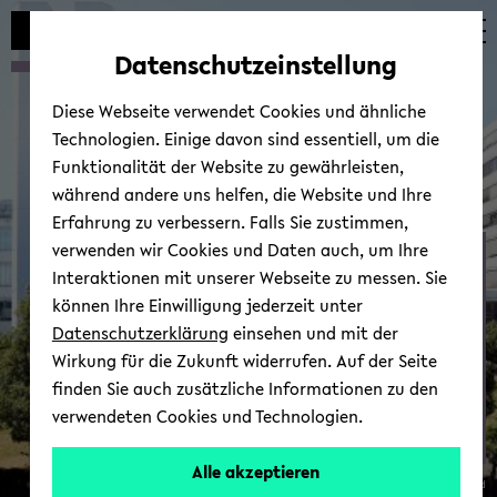
Automatische
zum
zum
zum
Inhaltswechsel
Hauptinhalt
Hauptmenü
Fußbereich
Datenschutzeinstellung
vermeiden
wechseln
wechseln
wechseln
Diese Webseite verwendet Cookies und ähnliche
Technologien. Einige davon sind essentiell, um die
Funktionalität der Website zu gewährleisten,
während andere uns helfen, die Website und Ihre
Erfahrung zu verbessern. Falls Sie zustimmen,
verwenden wir Cookies und Daten auch, um Ihre
Pres­se
Interaktionen mit unserer Webseite zu messen. Sie
können Ihre Einwilligung jederzeit unter
Datenschutzerklärung
einsehen und mit der
Wirkung für die Zukunft widerrufen. Auf der Seite
finden Sie auch zusätzliche Informationen zu den
verwendeten Cookies und Technologien.
Prof'in.
Alle akzeptieren
© Uni­ver­si­tät Bie­le­feld
i.