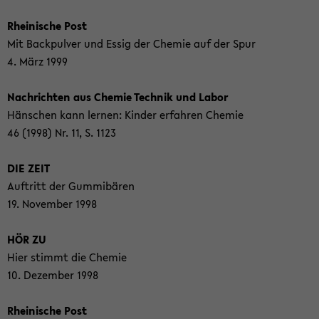
Rhei­ni­sche Post
Mit Back­pul­ver und Essig der Che­mie auf der Spur
4. März 1999
Nach­rich­ten aus Che­mie Tech­nik und Labor
Häns­chen kann ler­nen: Kin­der er­fah­ren Che­mie
46 (1998) Nr. 11, S. 1123
DIE ZEIT
Auf­tritt der Gum­mi­bä­ren
19. No­vem­ber 1998
HÖR ZU
Hier stimmt die Che­mie
10. De­zem­ber 1998
Rhei­ni­sche Post