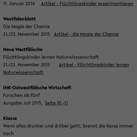
11. Ja­nu­ar 2016
Ar­ti­kel - Flücht­lings­kin­der ex­pe­ri­men­tie­ren
West­fa­len­blatt
Die Magie der Che­mie
21./22. No­vem­ber 2015
Ar­ti­kel - die Magie der Che­mie
Neue West­fä­li­sche
Flücht­lings­kin­der ler­nen Na­tur­wiss­sen­schaft
21./22. No­vem­ber 2015
Ar­ti­kel - Flücht­lings­kin­der ler­nen
Na­tur­wis­sen­schaft
IHK-​Ostwestfälische Wirt­schaft
For­schen ab fünf
Aus­ga­be Juli 2015,
Seite 10 -11
Klas­se
Wenn alles drun­ter und drü­ber geht, brennt die Kerze immer
noch