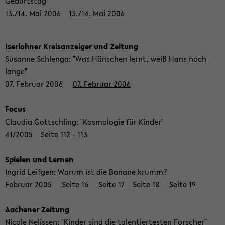
Geburtstag"
13./14. Mai 2006
13./14, Mai 2006
Iser­loh­ner Kreis­an­zei­ger und Zei­tung
Su­san­ne Schlen­ga: "Was Häns­chen lernt, weiß Hans noch
lange"
07. Fe­bru­ar 2006
07. Fe­bru­ar 2006
Focus
Clau­dia Gott­schling: "Kos­mo­lo­gie für Kin­der"
41/2005
Seite 112 - 113
Spie­len und Ler­nen
In­grid Leif­gen: Warum ist die Ba­na­ne krumm?
Fe­bru­ar 2005
Seite 16
Seite 17
Seite 18
Seite 19
Aa­che­ner Zei­tung
Ni­co­le Ne­lis­sen: "Kin­der sind die ta­len­tier­tes­ten For­scher"