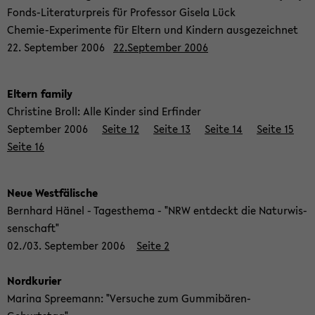
Fonds-​Literaturpreis für Pro­fes­sor Gi­se­la Lück
Chemie-​Experimente für El­tern und Kin­dern aus­ge­zeich­net
22. Sep­tem­ber 2006
22.Sep­tem­ber 2006
El­tern fa­mi­ly
Chris­ti­ne Broll: Alle Kin­der sind Er­fin­der
Sep­tem­ber 2006
Seite 12
Seite 13
Seite 14
Seite 15
Seite 16
Neue West­fä­li­sche
Bern­hard Hänel - Ta­ges­the­ma - "NRW ent­deckt die Na­tur­wis­
sen­schaft"
02./03. Sep­tem­ber 2006
Seite 2
Nord­ku­rier
Ma­ri­na Spree­mann: "Ver­su­che zum Gummibären-​