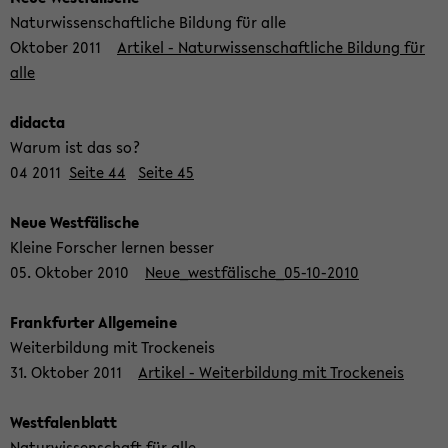
Na­tur­wis­sen­schaft­li­che Bil­dung für alle
Ok­to­ber 2011
Ar­ti­kel - Na­tur­wis­sen­schaft­li­che Bil­dung für
alle
di­dac­ta
Warum ist das so?
04 2011
Seite 44
Seite 45
Neue West­fä­li­sche
Klei­ne For­scher ler­nen bes­ser
05. Ok­to­ber 2010
Neue_westfälische_05-​10-2010
Frank­fur­ter All­ge­mei­ne
Wei­ter­bil­dung mit Tro­cken­eis
31. Ok­to­ber 2011
Ar­ti­kel - Wei­ter­bil­dung mit Tro­cken­eis
West­fa­len­blatt
Na­tur­wis­sen­schaft für alle