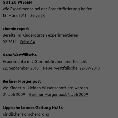
GUT ZU WIS­SEN
Wie Ex­pe­ri­men­te bei der Sprach­för­de­rung hel­fen
18. März 2011
Seite 24
che­mie re­port
Be­reits im Kin­der­gar­ten ex­pe­ri­men­tie­ren
02 2011
Seite 04
Neue West­fä­li­sche
Ex­pe­ri­men­te mit Gum­mi­bär­chen und Tee­licht
22. Sep­tem­ber 2010
Neue_westfälische_22-​09-2010
Ber­li­ner Mor­gen­post
Wo Kin­der zu klei­nen Wis­sen­schaft­lern wer­den
01. Juli 2009
Ber­li­ner Mor­gen­post 1. Juli 2009
Lip­pi­sche Landes-​Zeitung Nr.154
Kind­li­cher For­scher­drang