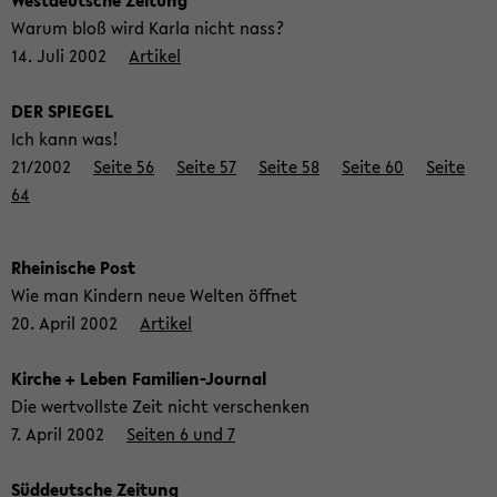
West­deut­sche Zei­tung
Warum bloß wird Karla nicht nass?
14. Juli 2002
Ar­ti­kel
DER SPIE­GEL
Ich kann was!
21/2002
Seite 56
Seite 57
Seite 58
Seite 60
Seite
64
Rhei­ni­sche Post
Wie man Kin­dern neue Wel­ten öff­net
20. April 2002
Ar­ti­kel
Kir­che + Leben Familien-​Journal
Die wert­volls­te Zeit nicht ver­schen­ken
7. April 2002
Sei­ten 6 und 7
Süd­deut­sche Zei­tung