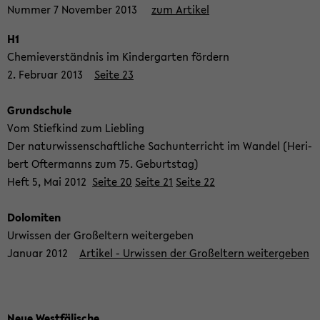
Num­mer 7 No­vem­ber 2013
zum Ar­ti­kel
H1
Che­mie­ver­ständ­nis im Kin­der­gar­ten för­dern
2. Fe­bru­ar 2013
Seite 23
Grund­schu­le
Vom Stief­kind zum Lieb­ling
Der na­tur­wis­sen­schaft­li­che Sach­un­ter­richt im Wan­del (He­ri­
bert Of­ter­manns zum 75. Ge­burts­tag)
Heft 5, Mai 2012
Seite 20
Seite 21
Seite 22
Do­lo­mi­ten
Ur­wis­sen der Groß­el­tern wei­ter­ge­ben
Ja­nu­ar 2012
Ar­ti­kel - Ur­wis­sen der Groß­el­tern wei­ter­ge­ben
Neue West­fä­li­sche