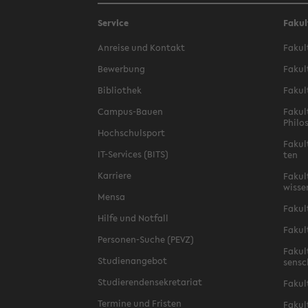
Service
Fakul
An­rei­se und Kon­takt
Fa­kul
Be­wer­bung
Fa­kul
Bi­blio­thek
Fa­kul
Campus-​Bauen
Fa­kul
Phi­lo
Hoch­schul­sport
Fa­kul
IT-​Services (BITS)
ten
Kar­rie­re
Fa­kul­
wis­se
Mensa
Fa­kul
Hilfe und Not­fall
Fa­kul
Personen-​Suche (PEVZ)
Fa­kul
Stu­di­en­an­ge­bot
sen­s
Stu­die­ren­den­se­kre­ta­ri­at
Fa­kul
Ter­mi­ne und Fris­ten
Fa­kul­