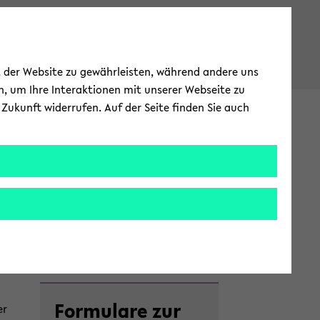
ät der Website zu gewährleisten, während andere uns
h, um Ihre Interaktionen mit unserer Webseite zu
Zukunft widerrufen. Auf der Seite finden Sie auch
In­ter­na­tio­nal
­en­la­gers
Zum
For­mu­la­re zur
Haupt­
er