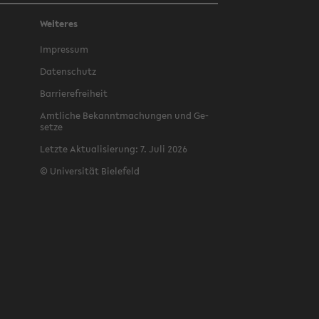
Weiteres
Im­pres­sum
Da­ten­schutz
Bar­rie­re­frei­heit
Amt­li­che Be­kannt­ma­chun­gen und Ge­
set­ze
Letz­te Ak­tua­li­sie­rung: 7. Juli 2026
©
Uni­ver­si­tät Bie­le­feld