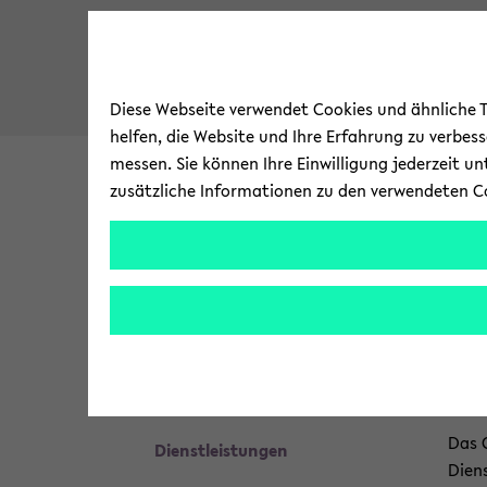
Diese Webseite verwendet Cookies und ähnliche Te
helfen, die Website und Ihre Erfahrung zu verbes
messen. Sie können Ihre Einwilligung jederzeit u
zusätzliche Informationen zu den verwendeten C
Uni­ver­si­tät
For­schung
zum
Brea
Che­mi
Che­mi­ka­li­en­la­ger
Hauptinhalt
crum
wechseln
über
↖Che­mie Ser­vice
Di
sprin
gen
Über­sicht
und
zum
Das C
Dienst­leis­tun­gen
Haup
Diens