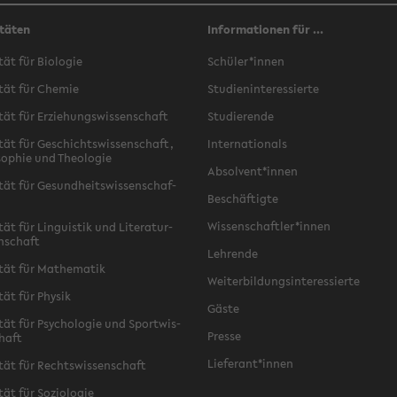
täten
Informationen für ...
­tät für Bio­lo­gie
Schü­ler*innen
­tät für Che­mie
Stu­di­en­in­ter­es­sier­te
­tät für Er­zie­hungs­wis­sen­schaft
Stu­die­ren­de
­tät für Ge­schichts­wis­sen­schaft,
In­ter­na­tio­nals
­so­phie und Theo­lo­gie
Ab­sol­vent*innen
­tät für Ge­sund­heits­wis­sen­schaf­
Be­schäf­tig­te
Wis­sen­schaft­ler*innen
tät für Lin­gu­is­tik und Li­te­ra­tur­
n­schaft
Leh­ren­de
­tät für Ma­the­ma­tik
Wei­ter­bil­dungs­in­ter­es­sier­te
­tät für Phy­sik
Gäste
­tät für Psy­cho­lo­gie und Sport­wis­
Pres­se
chaft
Lie­fe­rant*innen
­tät für Rechts­wis­sen­schaft
tät für So­zio­lo­gie