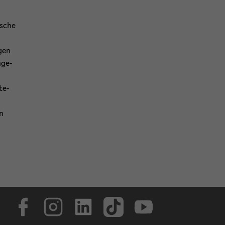
i­sche
­gen
­ge­
te­
en
Face­book
In­sta­gram
Lin­ke­dIn
Tik­Tok
You­tube