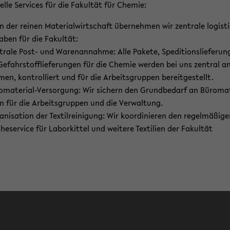
­el­le Ser­vices für die Fa­kul­tät für Che­mie:
 der rei­nen Ma­te­ri­al­wirt­schaft über­neh­men wir zen­tra­le lo­gis­t
a­ben für die Fa­kul­tät:
­tra­le Post- und Wa­ren­an­nah­me: Alle Pa­ke­te, Spe­di­ti­ons­lie­fe­run
e­fahr­stoff­lie­fe­run­gen für die Che­mie wer­den bei uns zen­tral an
en, kon­trol­liert und für die Ar­beits­grup­pen be­reit­ge­stellt.
omaterial-​Versorgung: Wir si­chern den Grund­be­darf an Bü­ro­ma­
i­en für die Ar­beits­grup­pen und die Ver­wal­tung.
a­ni­sa­ti­on der Tex­til­rei­ni­gung: Wir ko­or­di­nie­ren den re­gel­mä­ßi­g
e­ser­vice für La­bor­kit­tel und wei­te­re Tex­ti­li­en der Fa­kul­tät