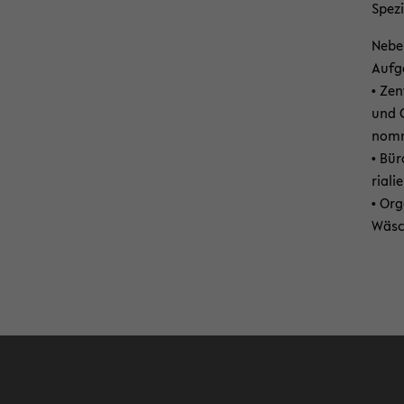
Spe­zi
Neben
Auf­g
• Zen
und G
nom­m
• Bür
ria­l
• Or­g
Wä­sch