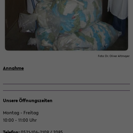
Foto: Dr. Oli­ver Alt­mey­er
An­nah­me
Un­se­re Öff­nungs­zei­ten
Mon­tag - Frei­tag
10:00 - 11:00 Uhr
Te­le­fon:
0521-​106-2109 / 2085