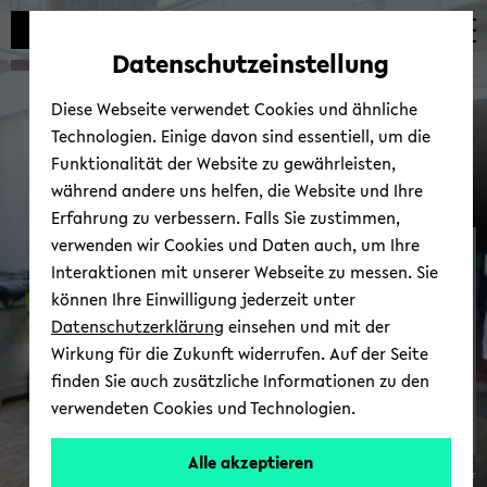
Automatische
zum
zum
zum
Inhaltswechsel
Hauptinhalt
Hauptmenü
Fußbereich
Datenschutzeinstellung
vermeiden
wechseln
wechseln
wechseln
Diese Webseite verwendet Cookies und ähnliche
Technologien. Einige davon sind essentiell, um die
Funktionalität der Website zu gewährleisten,
während andere uns helfen, die Website und Ihre
Erfahrung zu verbessern. Falls Sie zustimmen,
verwenden wir Cookies und Daten auch, um Ihre
Son­der­ab­fall­ent­sor­gung
Interaktionen mit unserer Webseite zu messen. Sie
können Ihre Einwilligung jederzeit unter
Datenschutzerklärung
einsehen und mit der
Wirkung für die Zukunft widerrufen. Auf der Seite
finden Sie auch zusätzliche Informationen zu den
verwendeten Cookies und Technologien.
Alle akzeptieren
© Dr. Oli­ver Alt­mey­er