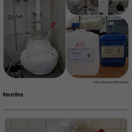
Fotos: Dag­mar Wiechoczek
Re­cy­cling