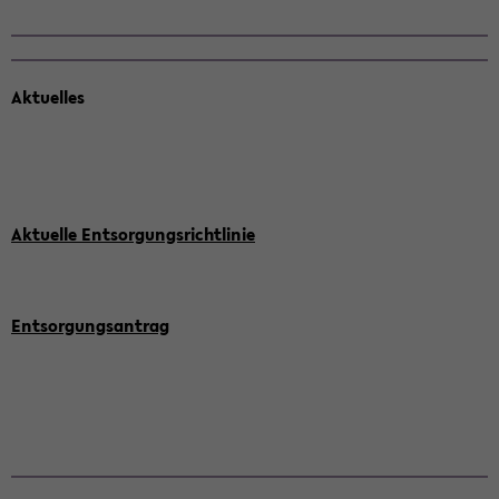
Ak­tu­el­les
Ak­tu­el­le Ent­sor­gungs­richt­li­nie
Ent­sor­gungs­an­trag