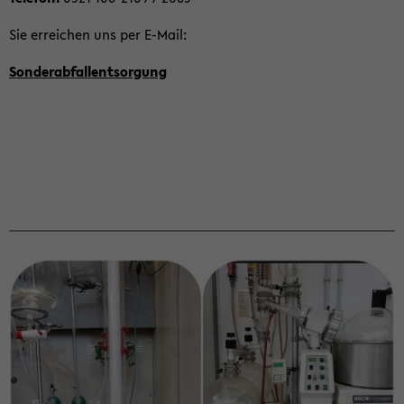
Sie er­rei­chen uns per E-​Mail:
Son­der­ab­fall­ent­sor­gung