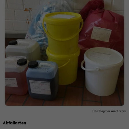
Foto: Dag­mar Wiechoczek
Ab­fall­ar­ten