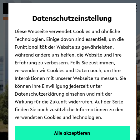
Automatische
zum
zum
zum
Inhaltswechsel
Hauptinhalt
Hauptmenü
Fußbereich
Datenschutzeinstellung
vermeiden
wechseln
wechseln
wechseln
Diese Webseite verwendet Cookies und ähnliche
Technologien. Einige davon sind essentiell, um die
Funktionalität der Website zu gewährleisten,
während andere uns helfen, die Website und Ihre
Erfahrung zu verbessern. Falls Sie zustimmen,
verwenden wir Cookies und Daten auch, um Ihre
Fakultät für
Interaktionen mit unserer Webseite zu messen. Sie
Erziehungswis­senschaft
können Ihre Einwilligung jederzeit unter
Datenschutzerklärung
einsehen und mit der
Wirkung für die Zukunft widerrufen. Auf der Seite
finden Sie auch zusätzliche Informationen zu den
verwendeten Cookies und Technologien.
Alle akzeptieren
© Uni­ver­si­tät Bie­le­feld