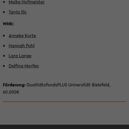
Maike Hof­meis­ter
Tanja Ilic
WHK:
An­ne­ke Korte
Han­nah Pohl
Lara Lange
Del­fi­na Mor­feo
För­de­rung:
Qua­li­täts­fonds­PLUS Uni­ver­si­tät Bie­le­feld,
60.000€