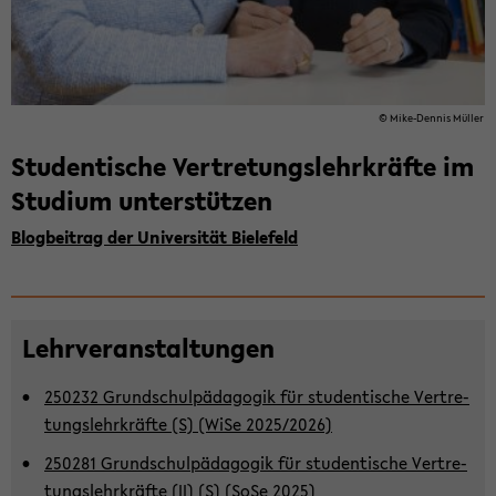
© Mike-​Dennis Mül­ler
Stu­den­ti­sche Ver­tre­tungs­lehr­kräf­te im
Stu­di­um un­ter­stüt­zen
Blog­bei­trag der Uni­ver­si­tät Bie­le­feld
Lehr­ver­an­stal­tun­gen
250232 Grund­schul­päd­ago­gik für stu­den­ti­sche Ver­tre­
tungs­lehr­kräf­te (S) (WiSe 2025/2026)
250281 Grund­schul­päd­ago­gik für stu­den­ti­sche Ver­tre­
tungs­lehr­kräf­te (II) (S) (SoSe 2025)