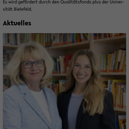
Es wird ge­för­dert durch den Qua­li­täts­fonds plus der Uni­ver­
si­tät Bie­le­feld.
Ak­tu­el­les