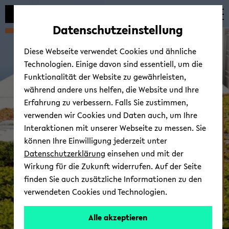
Automatische
zum
zum
zum
Inhaltswechsel
Hauptinhalt
Hauptmenü
Fußbereich
Datenschutzeinstellung
vermeiden
wechseln
wechseln
wechseln
Diese Webseite verwendet Cookies und ähnliche
Technologien. Einige davon sind essentiell, um die
Funktionalität der Website zu gewährleisten,
während andere uns helfen, die Website und Ihre
Erfahrung zu verbessern. Falls Sie zustimmen,
verwenden wir Cookies und Daten auch, um Ihre
Fa­kul­tät für Er­zie­hungs­
Interaktionen mit unserer Webseite zu messen. Sie
wis­sen­schaft
können Ihre Einwilligung jederzeit unter
Datenschutzerklärung
einsehen und mit der
Wirkung für die Zukunft widerrufen. Auf der Seite
finden Sie auch zusätzliche Informationen zu den
verwendeten Cookies und Technologien.
Alle akzeptieren
© Uni­ver­si­tät Bie­le­feld