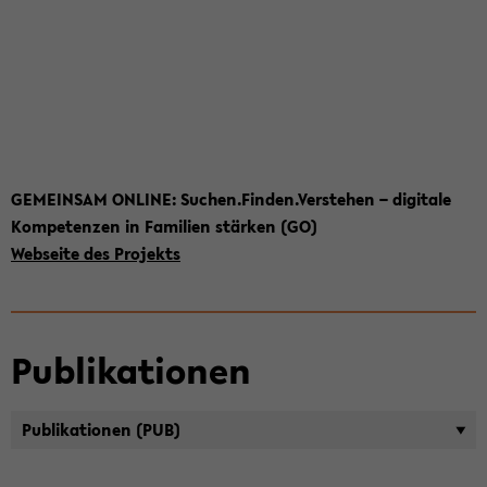
GE­MEIN­SAM ON­LINE: Su­chen.Fin­den.Ver­ste­hen – di­gi­ta­le
Kom­pe­ten­zen in Fa­mi­li­en stär­ken (GO)
Web­sei­te des Pro­jekts
Pu­bli­ka­tio­nen
Pu­bli­ka­tio­nen (PUB)