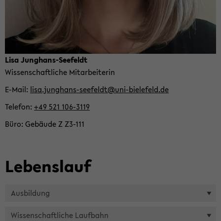
Lisa Junghans-​Seefeldt
Wis­sen­schaft­li­che Mit­ar­bei­te­rin
E-​Mail
lisa.junghans-​seefeldt@uni-​bielefeld.de
Te­le­fon
+49 521 106-​3119
Büro
Ge­bäu­de Z Z3-​111
Le­bens­lauf
Aus­bil­dung
Wis­sen­schaft­li­che Lauf­bahn