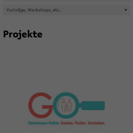
Vor­trä­ge, Work­shops, etc.
Pro­jek­te