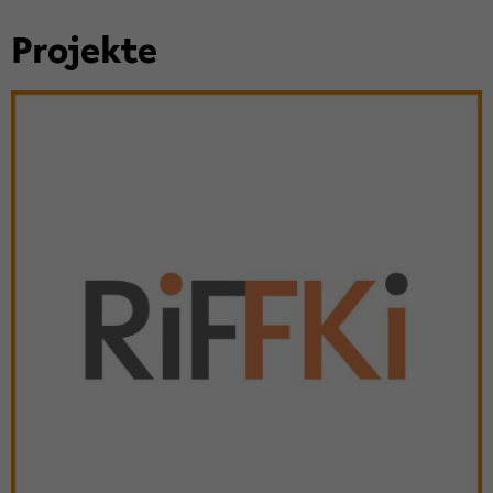
Pro­jek­te