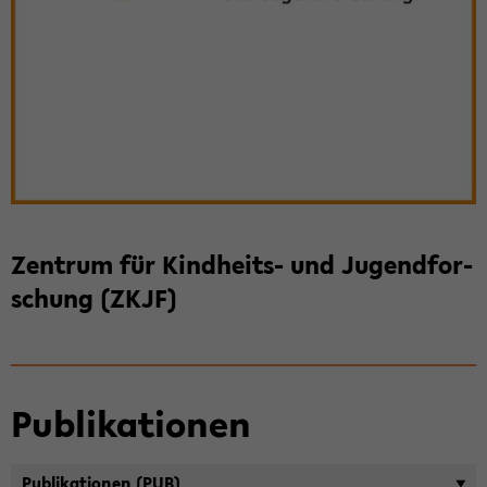
Zen­trum für Kindheits-​ und Ju­gend­for­
schung (ZKJF)
Pu­bli­ka­tio­nen
Pu­bli­ka­tio­nen (PUB)