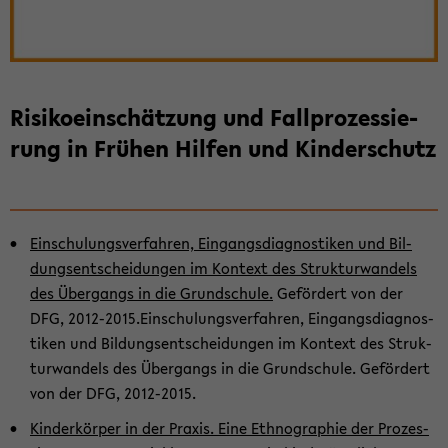
Ri­si­ko­ein­schät­zung und Fall­pro­zes­sie­
rung in Frü­hen Hil­fen und Kin­der­schutz
Ein­schu­lungs­ver­fah­ren, Ein­gangs­dia­gnos­ti­ken und Bil­
dungs­ent­schei­dun­gen im Kon­text des Struk­tur­wan­dels
des Über­gangs in die Grund­schu­le.
Ge­för­dert von der
DFG, 2012-​2015.Ein­schu­lungs­ver­fah­ren, Ein­gangs­dia­gnos­
ti­ken und Bil­dungs­ent­schei­dun­gen im Kon­text des Struk­
tur­wan­dels des Über­gangs in die Grund­schu­le. Ge­för­dert
von der DFG, 2012-​2015.
Kin­der­kör­per in der Pra­xis. Eine Eth­no­gra­phie der Pro­zes­