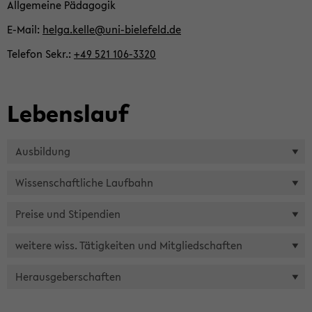
All­ge­mei­ne Päd­ago­gik
E-​Mail
helga.kelle@uni-​bielefeld.de
Te­le­fon Sekr.
+49 521 106-​3320
Le­bens­lauf
Aus­bil­dung
Wis­sen­schaft­li­che Lauf­bahn
Prei­se und Sti­pen­di­en
wei­te­re wiss. Tä­tig­kei­ten und Mit­glied­schaf­ten
Her­aus­ge­ber­schaf­ten