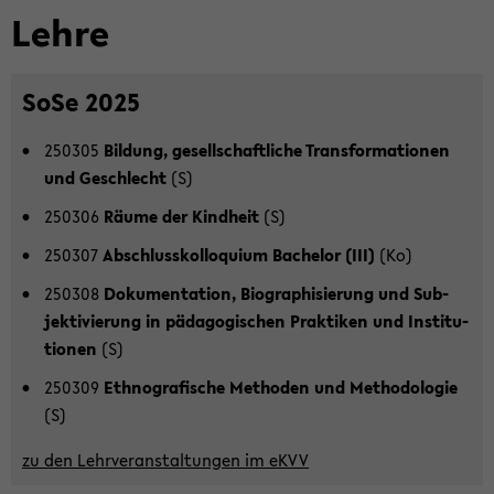
Lehre
SoSe 2025
250305
Bil­dung, ge­sell­schaft­li­che Trans­for­ma­tio­nen
und Ge­schlecht
(S)
250306
Räume der Kind­heit
(S)
250307
Ab­schluss­kol­lo­qui­um Ba­che­lor (III)
(Ko)
250308
Do­ku­men­ta­ti­on, Bio­gra­phi­sie­rung und Sub­
jek­ti­vie­rung in päd­ago­gi­schen Prak­ti­ken und In­sti­tu­
tio­nen
(S)
250309
Eth­no­gra­fi­sche Me­tho­den und Me­tho­do­lo­gie
(S)
zu den Lehr­ver­an­stal­tun­gen im eKVV