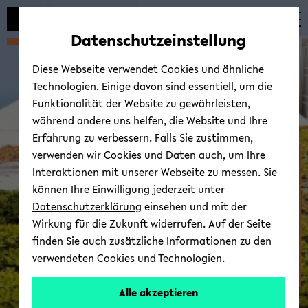
Automatische
zum
zum
zum
Inhaltswechsel
Hauptinhalt
Hauptmenü
Fußbereich
Datenschutzeinstellung
vermeiden
wechseln
wechseln
wechseln
Diese Webseite verwendet Cookies und ähnliche
Technologien. Einige davon sind essentiell, um die
Funktionalität der Website zu gewährleisten,
während andere uns helfen, die Website und Ihre
Erfahrung zu verbessern. Falls Sie zustimmen,
verwenden wir Cookies und Daten auch, um Ihre
Fakultät für Erziehungs­
Interaktionen mit unserer Webseite zu messen. Sie
wissen­schaft
können Ihre Einwilligung jederzeit unter
Datenschutzerklärung
einsehen und mit der
Wirkung für die Zukunft widerrufen. Auf der Seite
finden Sie auch zusätzliche Informationen zu den
verwendeten Cookies und Technologien.
Alle akzeptieren
© Uni­ver­si­tät Bie­le­feld