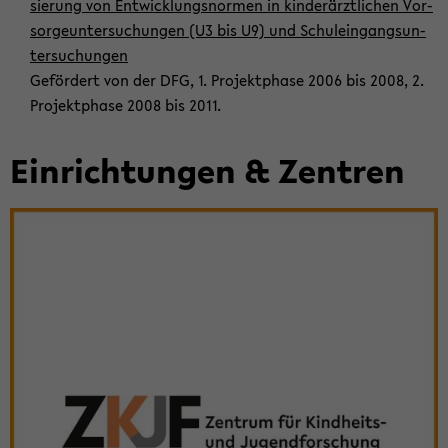
sie­rung von Ent­wick­lungs­nor­men in kin­der­ärzt­li­chen Vor­
sor­ge­un­ter­su­chun­gen (U3 bis U9) und Schul­ein­gangs­un­
ter­su­chun­gen
Ge­för­dert von der DFG, 1. Pro­jekt­pha­se 2006 bis 2008, 2.
Pro­jekt­pha­se 2008 bis 2011.
Ein­rich­tun­gen & Zen­tren