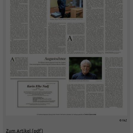
© FAZ
Zum Ar­ti­kel (pdf)