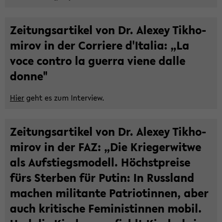
Zei­tungs­ar­ti­kel von Dr. Ale­xey Tik­ho­
mi­rov in der Cor­rie­re d'Ita­lia: „La
voce con­tro la guer­ra viene dalle
donne"
Hier
geht es zum In­ter­view.
Zei­tungs­ar­ti­kel von Dr. Ale­xey Tik­ho­
mi­rov in der FAZ: „Die Krie­ger­wit­we
als Auf­stiegs­mo­dell. Höchst­prei­se
fürs Ster­ben für Putin: In Russ­land
ma­chen mi­li­tan­te Pa­trio­tin­nen, aber
auch kri­ti­sche Fe­mi­nis­tin­nen mobil.