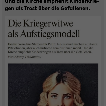
Und die Kir­che emp­fiehlt Kin­der­krie­
gen als Trost über die Ge­fal­le­nen.