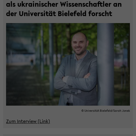
als ukrai­ni­scher Wis­sen­schaft­ler an
der Uni­ver­si­tät Bie­le­feld forscht
© Uni­ver­si­tät Bie­le­feld/Sarah Jonek
Zum In­ter­view (Link)