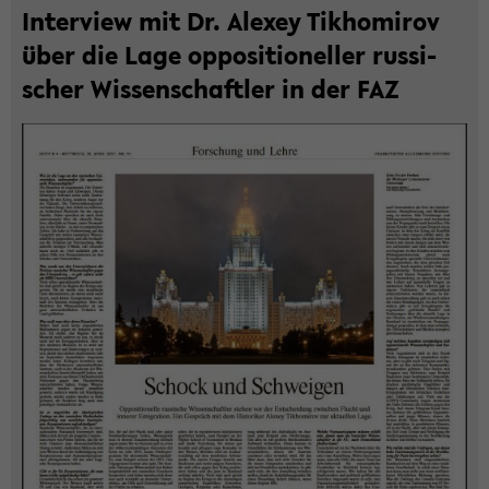
In­ter­view mit Dr. Ale­xey Tik­ho­mi­rov
über die Lage op­po­si­tio­nel­ler rus­si­
scher Wis­sen­schaft­ler in der FAZ