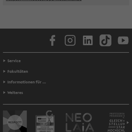
Face­book
In­sta­gram
Lin­ke­dIn
Tik­Tok
You
Service
Fakultäten
Informationen für ...
Weiteres