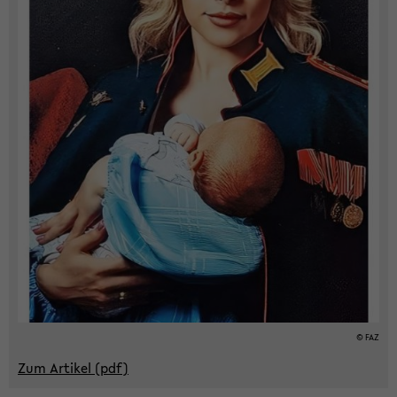
© FAZ
Zum Ar­ti­kel (pdf)