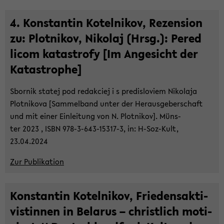
4. Kon­stan­tin Ko­tel­ni­kov, Re­zen­si­on
zu: Plot­ni­kov, Ni­ko­laj (Hrsg.): Pered
licom ka­ta­strofy [Im An­ge­sicht der
Ka­ta­stro­phe]
Sbor­nik sta­tej pod re­dak­ciej i s pre­dis­lo­viem Ni­ko­la­ja
Plot­ni­ko­va [Sam­mel­band unter der Her­aus­ge­ber­schaft
und mit einer Ein­lei­tung von N. Plot­ni­kov]. Müns­
ter 2023 , ISBN 978-​3-643-15317-3, in: H-​Soz-Kult,
23.04.2024
Zur Pu­bli­ka­ti­on
Kon­stan­tin Ko­tel­ni­kov, Frie­dens­ak­ti­
vis­tin­nen in Be­la­rus – christ­lich mo­ti­