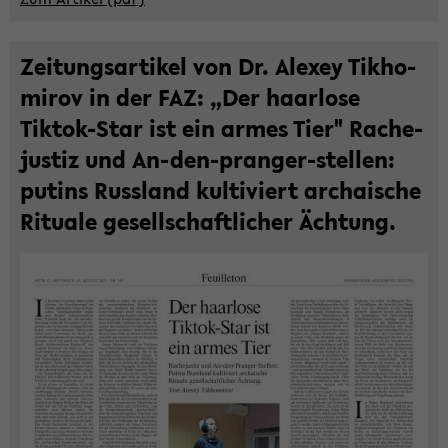
Zei­tungs­ar­ti­kel von Dr. Ale­xey Tik­ho­
mi­rov in der FAZ: „Der haar­lo­se
Tiktok-​Star ist ein armes Tier" Ra­che­
jus­tiz und An-​den-pranger-stellen:
pu­tins Russ­land kul­ti­viert ar­chai­sche
Ri­tua­le ge­sell­schaft­li­cher Äch­tung.