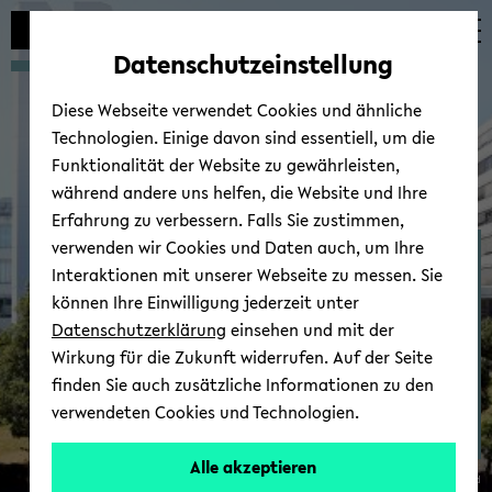
Automatische
zum
zum
zum
Inhaltswechsel
Hauptinhalt
Hauptmenü
Fußbereich
Datenschutzeinstellung
vermeiden
wechseln
wechseln
wechseln
Diese Webseite verwendet Cookies und ähnliche
Technologien. Einige davon sind essentiell, um die
Funktionalität der Website zu gewährleisten,
während andere uns helfen, die Website und Ihre
Erfahrung zu verbessern. Falls Sie zustimmen,
verwenden wir Cookies und Daten auch, um Ihre
Ost­eu­ro­päi­sche Ge­schich­
Interaktionen mit unserer Webseite zu messen. Sie
te
können Ihre Einwilligung jederzeit unter
Datenschutzerklärung
einsehen und mit der
Wirkung für die Zukunft widerrufen. Auf der Seite
finden Sie auch zusätzliche Informationen zu den
verwendeten Cookies und Technologien.
Alle akzeptieren
© Uni­ver­si­tät Bie­le­feld