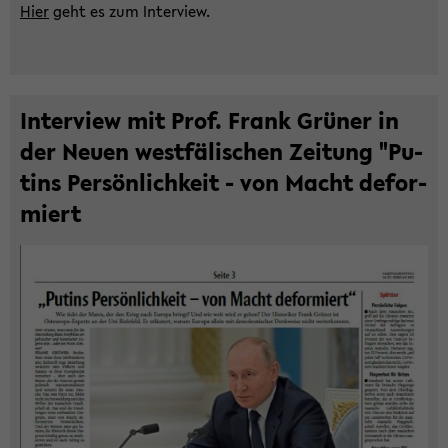
Hier
geht es zum In­ter­view.
In­ter­view mit Prof. Frank Grü­ner in
der Neuen west­fä­li­schen Zei­tung "Pu­
tins Per­sön­lich­keit - von Macht de­for­
miert