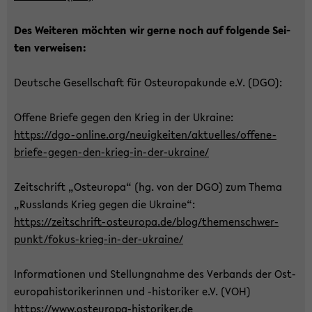
Des Wei­te­ren möch­ten wir gerne noch auf fol­gen­de Sei­
ten ver­wei­sen:
Deut­sche Ge­sell­schaft für Ost­eu­ro­pa­kun­de e.V. (DGO):
Of­fe­ne Brie­fe gegen den Krieg in der Ukrai­ne:
https://dgo-​online.org/neu­ig­kei­ten/ak­tu­el­les/offene-​
briefe-gegen-den-krieg-in-der-ukraine/
Zeit­schrift „Ost­eu­ro­pa“ (hg. von der DGO) zum Thema
„Russ­lands Krieg gegen die Ukrai­ne“:
https://zeitschrift-​osteuropa.de/blog/the­men­schwer­
punkt/fokus-​krieg-in-der-ukraine/
In­for­ma­tio­nen und Stel­lung­nah­me des Ver­bands der Ost­
eu­ro­pa­his­to­ri­ke­rin­nen und -​historiker e.V. (VOH)
https://www.osteuropa-​historiker.de