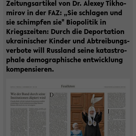
Zei­tungs­ar­ti­kel von Dr. Ale­xey Tik­ho­
mi­rov in der FAZ: „Sie schla­gen und
sie schimp­fen sie" Bio­po­li­tik in
Kriegs­zei­ten: Durch die De­por­ta­ti­on
ukrai­ni­scher Kin­der und Ab­trei­bungs­
ver­bo­te will Russ­land seine ka­ta­stro­
pha­le de­mo­gra­phi­sche ent­wick­lung
kom­pen­sie­ren.