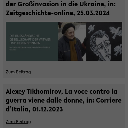
der Groß­in­va­si­on in die Ukrai­ne, in:
Zeitgeschichte-​online, 25.03.2024
Zum Bei­trag
Ale­xey Tik­ho­mi­rov, La voce con­tro la
guer­ra viene dalle donne, in: Cor­rie­re
d’Ita­lia, 01.12.2023
Zum Bei­trag