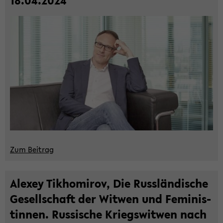
18.04.2024
Zum Bei­trag
Ale­xey Tik­ho­mi­rov, Die Russ­län­di­sche
Ge­sell­schaft der Wit­wen und Fe­mi­nis­
tin­nen. Rus­si­sche Kriegs­wit­wen nach