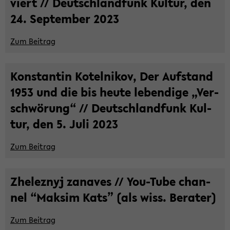
viert // Deutsch­land­funk Kul­tur, den
24. Sep­tem­ber 2023
Zum Bei­trag
Kon­stan­tin Ko­tel­ni­kov, Der Auf­stand
1953 und die bis heute le­ben­di­ge „Ver­
schwö­rung“ // Deutsch­land­funk Kul­
tur, den 5. Juli 2023
Zum Bei­trag
Zhe­lez­nyj za­na­ves // You-​Tube chan­
nel “Mak­sim Kats” (als wiss. Be­ra­ter)
Zum Bei­trag