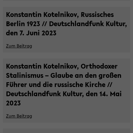
Kon­stan­tin Ko­tel­ni­kov, Rus­si­sches
Ber­lin 1923 // Deutsch­land­funk Kul­tur,
den 7. Juni 2023
Zum Bei­trag
Kon­stan­tin Ko­tel­ni­kov, Or­tho­do­xer
Sta­li­nis­mus – Glau­be an den gro­ßen
Füh­rer und die rus­si­sche Kir­che //
Deutsch­land­funk Kul­tur, den 14. Mai
2023
Zum Bei­trag