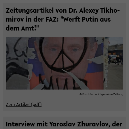
Zei­tungs­ar­ti­kel von Dr. Ale­xey Tik­ho­
mi­rov in der FAZ: "Werft Putin aus
dem Amt!"
© Frank­fur­ter All­ge­mei­ne Zei­tung
Zum Ar­ti­kel (pdf)
In­ter­view mit Ya­ros­lav Zhu­rav­lov, der