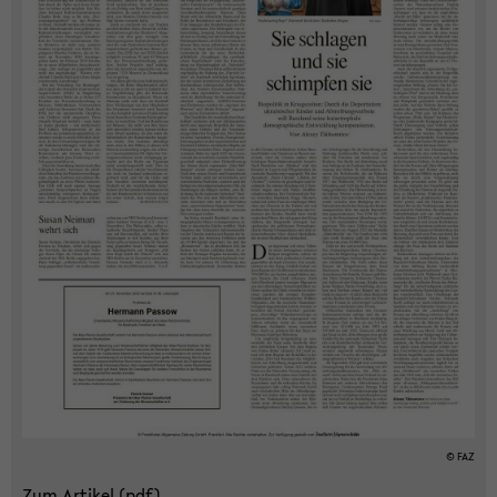
© FAZ
Zum Ar­ti­kel (pdf)