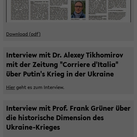
Down­load (pdf)
In­ter­view mit Dr. Ale­xey Tik­ho­mi­rov
mit der Zei­tung "Cor­rie­re d'Ita­lia"
über Putin's Krieg in der Ukrai­ne
Hier
geht es zum In­ter­view.
In­ter­view mit Prof. Frank Grü­ner über
die his­to­ri­sche Di­men­si­on des
Ukraine-​Krieges