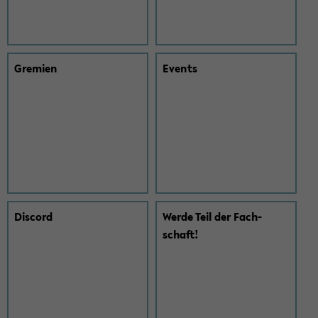
Gre­mi­en
Events
Dis­cord
Werde Teil der Fach­
schaft!