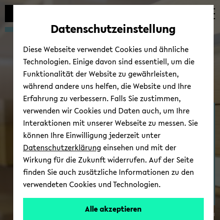
Automatische
zum
zum
zum
Inhaltswechsel
Hauptinhalt
Hauptmenü
Fußbereich
Datenschutzeinstellung
vermeiden
wechseln
wechseln
wechseln
Diese Webseite verwendet Cookies und ähnliche
Technologien. Einige davon sind essentiell, um die
Funktionalität der Website zu gewährleisten,
während andere uns helfen, die Website und Ihre
Erfahrung zu verbessern. Falls Sie zustimmen,
verwenden wir Cookies und Daten auch, um Ihre
Fach­schaft & stu­den­ti­
Interaktionen mit unserer Webseite zu messen. Sie
sche Stu­di­en­be­ra­tung
können Ihre Einwilligung jederzeit unter
Datenschutzerklärung
einsehen und mit der
Wirkung für die Zukunft widerrufen. Auf der Seite
finden Sie auch zusätzliche Informationen zu den
verwendeten Cookies und Technologien.
Alle akzeptieren
© Uni­ver­si­tät Bie­le­feld