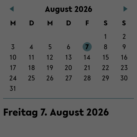
Au­gust 2026
der
Sek­
M
D
M
D
F
S
S
ti­
on
1
2
wech­
seln
3
4
5
6
7
8
9
10
11
12
13
14
15
16
17
18
19
20
21
22
23
24
25
26
27
28
29
30
31
Frei­tag
7
.
Au­gust
2026