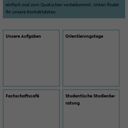
ein­fach mal zum Quat­schen vor­bei­kommt. Unten fin­det
ihr un­se­re Kon­takt­da­ten.
Un­se­re Auf­ga­ben
Ori­en­tie­rungs­ta­ge
Fach­schaft­s­café
Stu­den­ti­sche Stu­di­en­be­
ra­tung