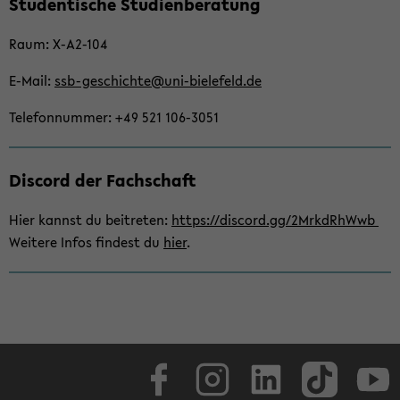
Stu­den­ti­sche Stu­di­en­be­ra­tung
seln
Raum: X-​A2-104
E-​Mail:
ssb-​geschichte@uni-​bielefeld.de
Te­le­fon­num­mer: +49 521 106-​3051
Dis­cord der Fach­schaft
Hier kannst du bei­tre­ten:
https://dis­cord.gg/2MrkdRhWwb
Wei­te­re Infos fin­dest du
hier
.
Face­book
In­sta­gram
Lin­ke­dIn
Tik­Tok
You