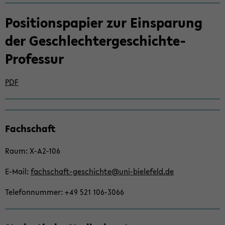
Po­si­ti­ons­pa­pier zur Ein­spa­rung
der Geschlechtergeschichte-​
Professur
PDF
Zum
Fach­schaft
Haupt­
in­
Raum: X-​A2-106
halt
der
E-​Mail:
fachschaft-​geschichte@uni-​bielefeld.de
Sek­
ti­
Te­le­fon­num­mer: +49 521 106-​3066
on
wech­