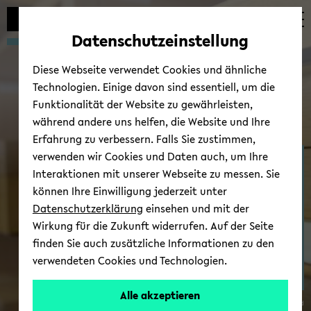
Automatische
zum
zum
zum
Inhaltswechsel
Hauptinhalt
Hauptmenü
Fußbereich
Datenschutzeinstellung
vermeiden
wechseln
wechseln
wechseln
Diese Webseite verwendet Cookies und ähnliche
Technologien. Einige davon sind essentiell, um die
Funktionalität der Website zu gewährleisten,
während andere uns helfen, die Website und Ihre
Erfahrung zu verbessern. Falls Sie zustimmen,
verwenden wir Cookies und Daten auch, um Ihre
Fach­schaft & stu­den­ti­
Interaktionen mit unserer Webseite zu messen. Sie
sche Stu­di­en­be­ra­tung
können Ihre Einwilligung jederzeit unter
Datenschutzerklärung
einsehen und mit der
Wirkung für die Zukunft widerrufen. Auf der Seite
finden Sie auch zusätzliche Informationen zu den
verwendeten Cookies und Technologien.
Alle akzeptieren
© Uni­ver­si­tät Bie­le­feld