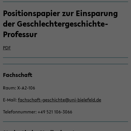
Po­si­ti­ons­pa­pier zur Ein­spa­rung
der Geschlechtergeschichte-​
Professur
PDF
Zum
Fach­schaft
Haupt­
in­
Raum: X-​A2-106
halt
der
E-​Mail:
fachschaft-​geschichte@uni-​bielefeld.de
Sek­
ti­
Te­le­fon­num­mer: +49 521 106-​3066
on
wech­