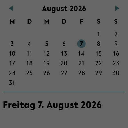
Au­gust 2026
der
Sek­
M
D
M
D
F
S
S
ti­
on
1
2
wech­
seln
3
4
5
6
7
8
9
10
11
12
13
14
15
16
17
18
19
20
21
22
23
24
25
26
27
28
29
30
31
Frei­tag
7
.
Au­gust
2026