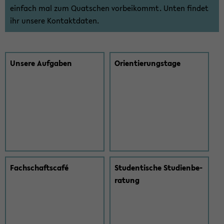
ein­fach mal zum Quat­schen vor­bei­kommt. Unten fin­det
ihr un­se­re Kon­takt­da­ten.
Un­se­re Auf­ga­ben
Ori­en­tie­rungs­ta­ge
Fach­schaft­s­café
Stu­den­ti­sche Stu­di­en­be­
ra­tung