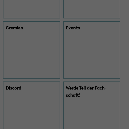
Gre­mi­en
Events
Dis­cord
Werde Teil der Fach­
schaft!