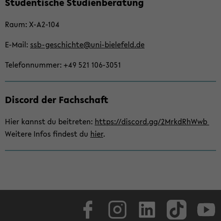
Stu­den­ti­sche Stu­di­en­be­ra­tung
seln
Raum: X-​A2-104
E-​Mail:
ssb-​geschichte@uni-​bielefeld.de
Te­le­fon­num­mer: +49 521 106-​3051
Dis­cord der Fach­schaft
Hier kannst du bei­tre­ten:
https://dis­cord.gg/2MrkdRhWwb
Wei­te­re Infos fin­dest du
hier
.
Face­book
In­sta­gram
Lin­ke­dIn
Tik­Tok
You