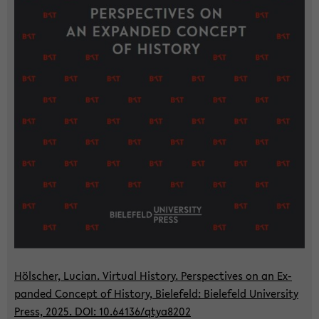
Höl­scher, Lu­ci­an. Vir­tu­al His­to­ry. Per­spec­ti­ves on an Ex­
pan­ded Con­cept of His­to­ry, Bie­le­feld: Bie­le­feld Uni­ver­si­ty
Press, 2025. DOI: 10.64136/qtya8202