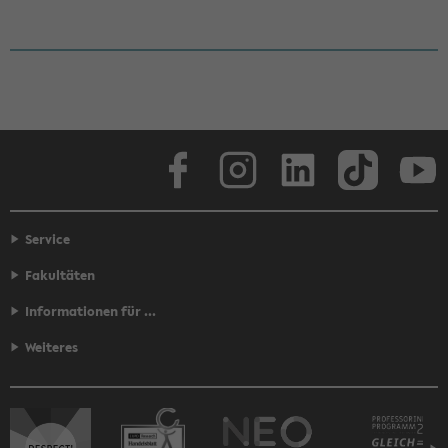
Face­book
In­sta­gram
Lin­ke­dIn
Tik­Tok
You
Service
Fakultäten
Informationen für ...
Weiteres