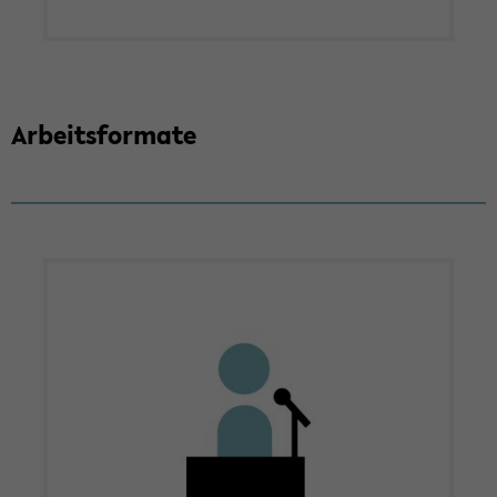
Ar­beits­for­ma­te