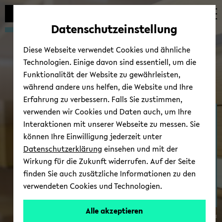
Automatische
zum
zum
zum
Inhaltswechsel
Hauptinhalt
Hauptmenü
Fußbereich
Datenschutzeinstellung
vermeiden
wechseln
wechseln
wechseln
Diese Webseite verwendet Cookies und ähnliche
Technologien. Einige davon sind essentiell, um die
Funktionalität der Website zu gewährleisten,
während andere uns helfen, die Website und Ihre
Erfahrung zu verbessern. Falls Sie zustimmen,
verwenden wir Cookies und Daten auch, um Ihre
Zen­trum für Theo­rien in
Interaktionen mit unserer Webseite zu messen. Sie
der his­to­ri­schen For­
können Ihre Einwilligung jederzeit unter
schung
Datenschutzerklärung
einsehen und mit der
Wirkung für die Zukunft widerrufen. Auf der Seite
finden Sie auch zusätzliche Informationen zu den
verwendeten Cookies und Technologien.
Alle akzeptieren
© Uni­ver­si­tät Bie­le­feld