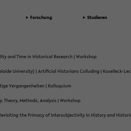
For­schung
Stu­die­ren
li­ty and Time in His­to­ri­cal Re­se­arch | Work­shop
de Uni­ver­si­ty) | Ar­ti­fi­cial His­to­ri­ans Col­lu­ding | Koselleck-​Le
­ge Ver­gan­gen­hei­ten | Kol­lo­qui­um
o­ry. Theo­ry, Me­thods, Ana­ly­sis | Work­shop
­vi­si­ting the Pri­ma­cy of In­ter­sub­jec­ti­vi­ty in His­to­ry and His­to­r