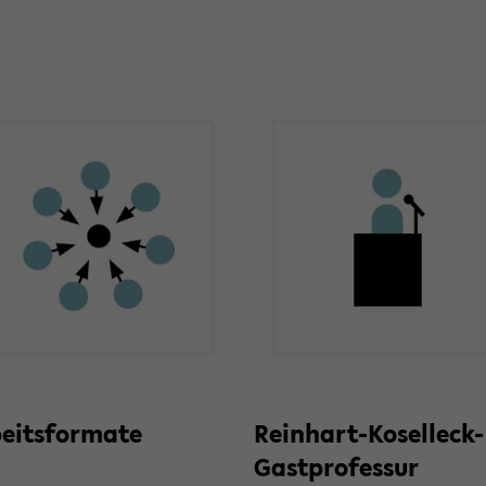
beits­for­ma­te
Reinhart-​Koselleck-
Gastprofessur