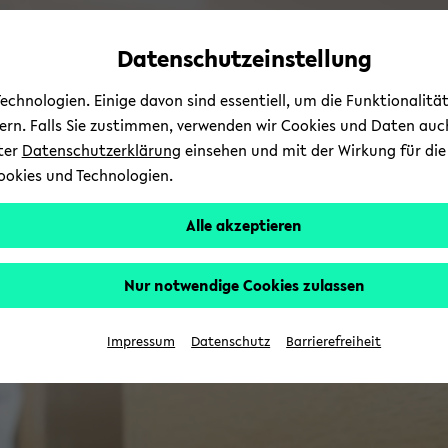
Automatische
zum
zum
zum
Inhaltswechsel
Hauptinhalt
Hauptmenü
Fußbereich
Datenschutzeinstellung
vermeiden
wechseln
wechseln
wechseln
chnologien. Einige davon sind essentiell, um die Funktionalit
sern. Falls Sie zustimmen, verwenden wir Cookies und Daten auc
nter
Datenschutzerklärung
einsehen und mit der Wirkung für die 
ookies und Technologien.
Alle akzeptieren
Nur notwendige Cookies zulassen
Impressum
Datenschutz
Barrierefreiheit