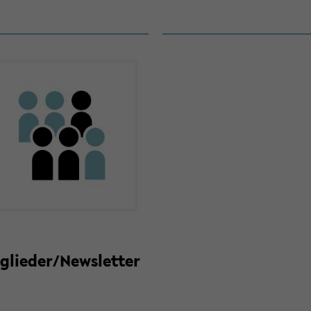
­glie­der/News­let­ter