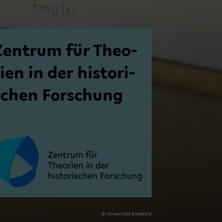
Zen­trum für Theo­
ien in der his­to­ri­
schen For­schung
© Uni­ver­si­tät Bie­le­feld