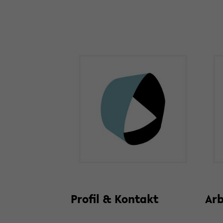
Pro­fil & Kon­takt
Ar­