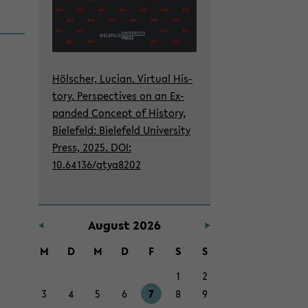
Höl­scher, Lu­ci­an. Vir­tu­al His­
to­ry. Per­spec­ti­ves on an Ex­
pan­ded Con­cept of His­to­ry,
Bie­le­feld: Bie­le­feld Uni­ver­si­ty
Press, 2025. DOI:
10.64136/qtya8202
Au­gust 2026
M
D
M
D
F
S
S
1
2
3
4
5
6
7
8
9