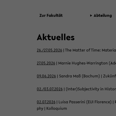
Zur Fa­kul­tät
Ab­tei­lung
Ak­tu­el­les
26./27.05.2026
| The Mat­ter of Time: Ma­te­ria­
27.05.2026
| Mar­nie Hughes-​Warrington (Ade­lai­
09.06.2026
| San­dra Maß (Bo­chum) | Zu­künf­ti
02./03.07.2026
| (Inter)Sub­jec­ti­vi­ty in His­t
02.07.2026
| Luisa Pas­seri­ni (EUI Flo­rence) | Re
phy | Kol­lo­qui­um