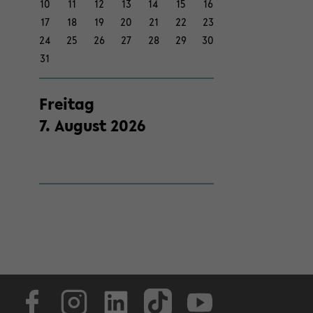
10
11
12
13
14
15
16
17
18
19
20
21
22
23
24
25
26
27
28
29
30
31
Frei­tag
7
.
Au­gust
2026
Face­book
In­sta­gram
Lin­ke­dIn
Tik­Tok
You­tube