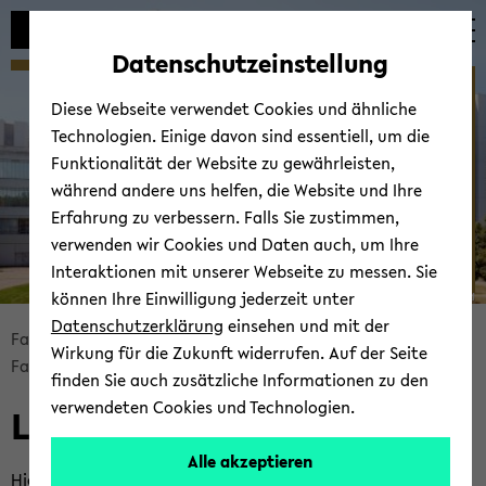
Automatische
zum
zum
zum
Inhaltswechsel
Hauptinhalt
Hauptmenü
Fußbereich
Datenschutzeinstellung
vermeiden
wechseln
wechseln
wechseln
Fachschaft ­ Wirtschafts­
Diese Webseite verwendet Cookies und ähnliche
mathematik
Technologien. Einige davon sind essentiell, um die
Funktionalität der Website zu gewährleisten,
während andere uns helfen, die Website und Ihre
Erfahrung zu verbessern. Falls Sie zustimmen,
verwenden wir Cookies und Daten auch, um Ihre
Interaktionen mit unserer Webseite zu messen. Sie
können Ihre Einwilligung jederzeit unter
© Uni­ver­si­tät Bie­le­feld
Datenschutzerklärung
einsehen und mit der
Bread­
Fa­kul­tät für Ma­the­ma­tik
Fa­kul­tät
Wirkung für die Zukunft widerrufen. Auf der Seite
crumb
Fach­schaft Wirt­schafts­ma­the­ma­tik
Links
finden Sie auch zusätzliche Informationen zu den
über­
verwendeten Cookies und Technologien.
Links
sprin­
gen
Alle akzeptieren
und
Hier fin­det ihr ei­ni­ge Links, die euch viel­leicht in­ter­es­sie­ren