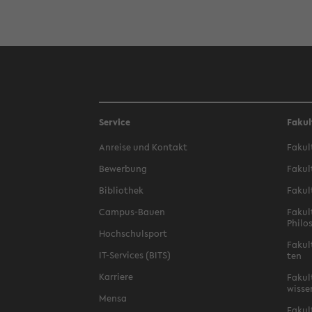
Service
Fakul
An­rei­se und Kon­takt
Fa­kul
Be­wer­bung
Fa­kul
Bi­blio­thek
Fa­kul
Campus-​Bauen
Fa­kul
Phi­lo
Hoch­schul­sport
Fa­kul
IT-​Services (BITS)
ten
Kar­rie­re
Fa­kul­
wis­se
Mensa
Fa­kul