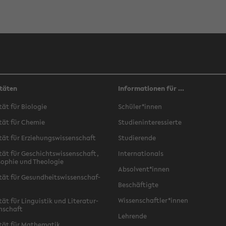
täten
Informationen für ...
­tät für Bio­lo­gie
Schü­ler*innen
­tät für Che­mie
Stu­di­en­in­ter­es­sier­te
­tät für Er­zie­hungs­wis­sen­schaft
Stu­die­ren­de
­tät für Ge­schichts­wis­sen­schaft,
In­ter­na­tio­nals
­so­phie und Theo­lo­gie
Ab­sol­vent*innen
­tät für Ge­sund­heits­wis­sen­schaf­
Be­schäf­tig­te
Wis­sen­schaft­ler*innen
tät für Lin­gu­is­tik und Li­te­ra­tur­
n­schaft
Leh­ren­de
­tät für Ma­the­ma­tik