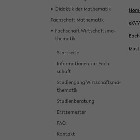
Di­dak­tik der Ma­the­ma­tik
Home­
Fach­schaft Ma­the­ma­tik
eKVV
Fach­schaft Wirt­schafts­ma­
Ba­ch
the­ma­tik
Mas­
Start­sei­te
In­for­ma­tio­nen zur Fach­
schaft
Stu­di­en­gang Wirt­schafts­ma­
the­ma­tik
Stu­di­en­be­ra­tung
Erst­se­mes­ter
FAQ
Kon­takt