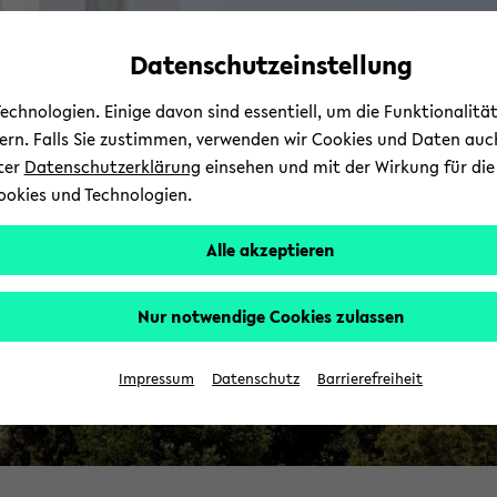
Automatische
zum
zum
zum
Inhaltswechsel
Hauptinhalt
Hauptmenü
Fußbereich
Datenschutzeinstellung
vermeiden
wechseln
wechseln
wechseln
chnologien. Einige davon sind essentiell, um die Funktionalit
sern. Falls Sie zustimmen, verwenden wir Cookies und Daten auc
nter
Datenschutzerklärung
einsehen und mit der Wirkung für die 
ookies und Technologien.
Alle akzeptieren
Nur notwendige Cookies zulassen
Impressum
Datenschutz
Barrierefreiheit