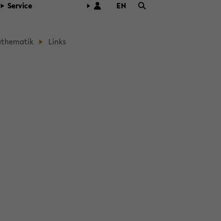
Ser­vice
EN
ZUR
ENG­
LI­
­the­ma­tik
Links
SCHEN
SPRA­
CHE
WECH­
SELN