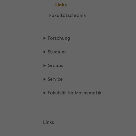
Links
Fa­kul­täts­chro­nik
For­schung
Stu­di­um
Groups
Ser­vice
Fa­kul­tät für Ma­the­ma­tik
Links