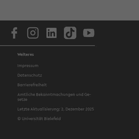
Face­book
In­sta­gram
Lin­ke­dIn
Tik­Tok
You­tube
Weiteres
Im­pres­sum
Da­ten­schutz
Bar­rie­re­frei­heit
Amt­li­che Be­kannt­ma­chun­gen und Ge­
set­ze
Letz­te Ak­tua­li­sie­rung: 2. De­zem­ber 2025
©
Uni­ver­si­tät Bie­le­feld