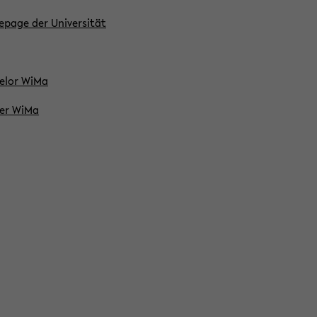
page der Uni­ver­si­tät
e­lor WiMa
ter WiMa