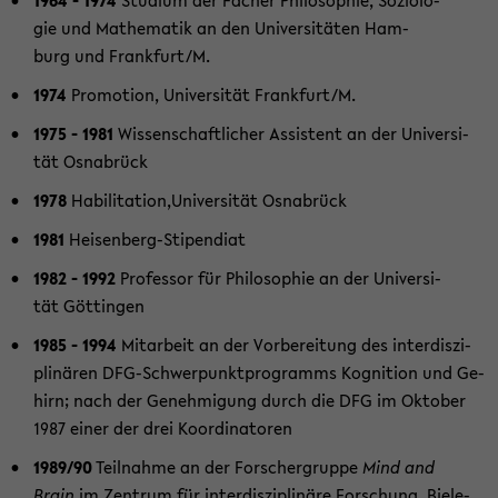
gie und Ma­the­ma­tik an den Uni­ver­si­tä­ten Ham­
burg und Frank­furt/M.
1974
Pro­mo­ti­on, Uni­ver­si­tät Frank­furt/M.
1975 - 1981
Wis­sen­schaft­li­cher As­sis­tent an der Uni­ver­si­
tät Os­na­brück
1978
Ha­bi­li­ta­ti­on,Uni­ver­si­tät Os­na­brück
1981
Heisenberg-​Stipendiat
1982 - 1992
Pro­fes­sor für Phi­lo­so­phie an der Uni­ver­si­
tät Göt­tin­gen
1985 - 1994
Mit­ar­beit an der Vor­be­rei­tung des in­ter­dis­zi­
pli­nä­ren DFG-​Schwerpunktprogramms Ko­gni­ti­on und Ge­
hirn; nach der Ge­neh­mi­gung durch die DFG im Ok­to­ber
1987 einer der drei Ko­or­di­na­to­ren
1989/90
Teil­nah­me an der For­scher­grup­pe
Mind and
Brain
im Zen­trum für in­ter­dis­zi­pli­nä­re For­schung, Bie­le­