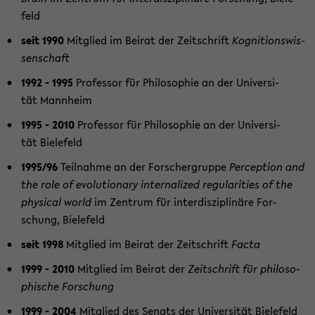
feld
seit 1990
Mit­glied im Bei­rat der Zeit­schrift
Ko­gni­ti­ons­wis­
sen­schaft
1992 - 1995
Pro­fes­sor für Phi­lo­so­phie an der Uni­ver­si­
tät Mann­heim
1995 - 2010
Pro­fes­sor für Phi­lo­so­phie an der Uni­ver­si­
tät Bie­le­feld
1995/96
Teil­nah­me an der For­scher­grup­pe
Per­cep­ti­on and
the role of evo­lu­tio­na­ry in­ter­na­li­zed re­gu­la­ri­ties of the
phy­si­cal world
im Zen­trum für in­ter­dis­zi­pli­nä­re For­
schung, Bie­le­feld
seit 1998
Mit­glied im Bei­rat der Zeit­schrift
Facta
1999
- 2010
Mit­glied im Bei­rat der
Zeit­schrift für phi­lo­so­
phi­sche For­schung
1999 - 2004
Mit­glied des Se­nats der Uni­ver­si­tät Bie­le­feld