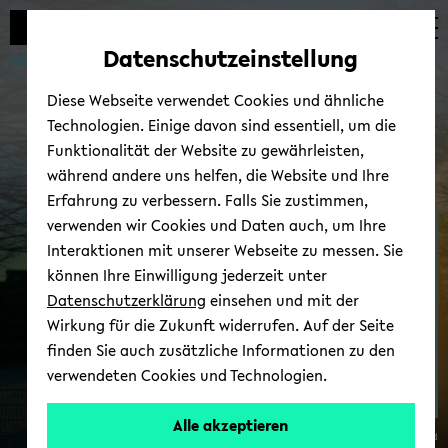
Automatische
skip
skip
skip
Inhaltswechsel
to
to
to
Datenschutzeinstellung
vermeiden
main
main
footer
content
menu
Diese Webseite verwendet Cookies und ähnliche
Technologien. Einige davon sind essentiell, um die
Funktionalität der Website zu gewährleisten,
während andere uns helfen, die Website und Ihre
Erfahrung zu verbessern. Falls Sie zustimmen,
verwenden wir Cookies und Daten auch, um Ihre
Prof. Dr. Ans­gar Be­cker­
Interaktionen mit unserer Webseite zu messen. Sie
mann
können Ihre Einwilligung jederzeit unter
Datenschutzerklärung
einsehen und mit der
Wirkung für die Zukunft widerrufen. Auf der Seite
finden Sie auch zusätzliche Informationen zu den
verwendeten Cookies und Technologien.
Alle akzeptieren
© Uni­ver­si­tät Bie­le­feld