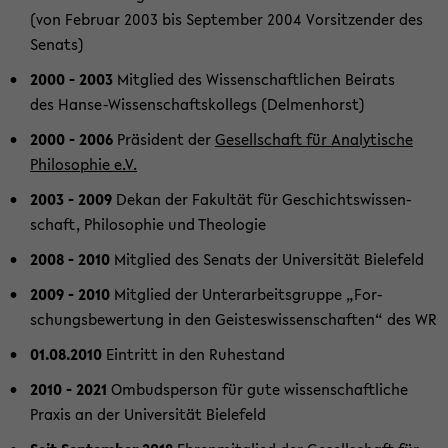
(von Fe­bru­ar 2003 bis Sep­tem­ber 2004 Vor­sit­zen­der des
Se­nats)
2000 - 2003
Mit­glied des Wis­sen­schaft­li­chen Bei­rats
des Hanse-​Wissenschaftskollegs (Del­men­horst)
2000 - 2006
Prä­si­dent der
Ge­sell­schaft für Ana­ly­ti­sche
Phi­lo­so­phie e.V.
2003 - 2009
Dekan der Fa­kul­tät für Ge­schichts­wis­sen­
schaft, Phi­lo­so­phie und Theo­lo­gie
2008 - 2010
Mit­glied des Se­nats der Uni­ver­si­tät Bie­le­feld
2009 - 2010
Mit­glied der Un­ter­ar­beits­grup­pe „For­
schungs­be­wer­tung in den Geis­tes­wis­sen­schaf­ten“ des WR
01.08.2010
Ein­tritt in den Ru­he­stand
2010
- 2021
Om­buds­per­son für gute wis­sen­schaft­li­che
Pra­xis an der Uni­ver­si­tät Bie­le­feld