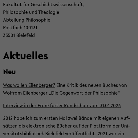
Fa­kul­tät für Ge­schichts­wis­sen­schaft,
Phi­lo­so­phie und Theo­lo­gie
Ab­tei­lung Phi­lo­so­phie
Post­fach 100131
33501 Bie­le­feld
Ak­tu­el­les
Neu
Was wol­len Ei­len­ber­ger?
Eine Kri­tik des neuen Bu­ches von
Wolf­ram Ei­len­ber­ger „Die Ge­gen­wart der Phi­lo­so­phie“
In­ter­view in der Frank­fur­ter Rund­schau vom 31.01.2026
2012 habe ich zum ers­ten Mal zwei Bände mit ei­ge­nen Auf­
sät­zen als elek­tro­ni­sche Bü­cher auf der Platt­form der Uni­
ver­si­täts­bi­blio­thek Bie­le­feld ver­öf­fent­licht. 2021 war ein