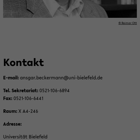
© Rei­mar Ott
Kon­takt
E-​mail:
ans­gar.be­cker­mann@uni-​bielefeld.de
Tel. Se­kre­ta­ri­at:
0521-​106-6894
Fax:
0521-​106-6441
Raum:
X A4-​246
Adres­se:
Uni­ver­si­tät Bie­le­feld