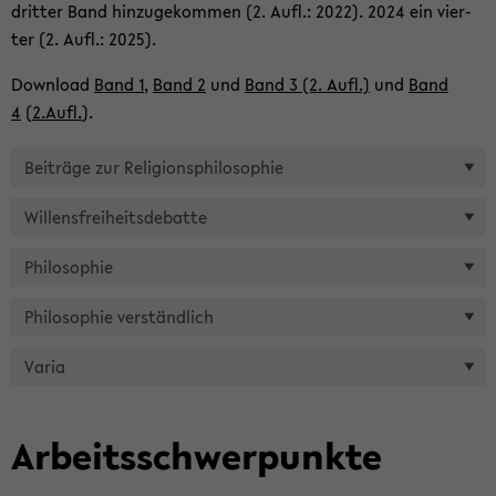
drit­ter Band hin­zu­ge­kom­men (2. Aufl.: 2022). 2024 ein vier­
ter (2. Aufl.: 2025).
Down­load
Band 1
,
Band 2
und
Band 3 (2. Aufl.)
und
Band
4
(
2.Aufl.
).
Bei­trä­ge zur Re­li­gi­ons­phi­lo­so­phie
Wil­lens­frei­heits­de­bat­te
Phi­lo­so­phie
Phi­lo­so­phie ver­ständ­lich
Varia
Ar­beits­schwer­punk­te