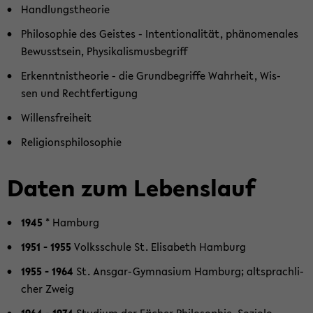
Hand­lungs­theo­rie
Phi­lo­so­phie des Geis­tes - In­ten­tio­na­li­tät, phä­no­me­na­les
Be­wusst­sein, Phy­si­ka­lis­mus­be­griff
Er­kennt­nis­theo­rie - die Grund­be­grif­fe Wahr­heit, Wis­
sen und Recht­fer­ti­gung
Wil­lens­frei­heit
Re­li­gi­ons­phi­lo­so­phie
Daten zum Le­bens­lauf
1945
* Ham­burg
1951
- 1955
Volks­schu­le St. Eli­sa­beth Ham­burg
1955
- 1964
St. Ansgar-​Gymnasium Ham­burg; alt­sprach­li­
cher Zweig
1964
- 1974
Stu­di­um der Fä­cher Phi­lo­so­phie, So­zio­lo­