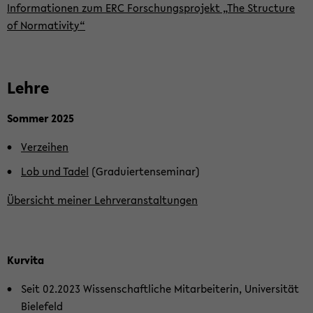
In­for­ma­tio­nen zum ERC For­schungs­pro­jekt „The Struc­tu­re
of Nor­ma­ti­vi­ty“
Lehre
Som­mer 2025
Ver­zei­hen
Lob und Tadel
(Gra­du­iert­en­se­mi­nar)
Über­sicht mei­ner Lehr­ver­an­stal­tun­gen
Kur­vi­ta
Seit 02.2023 Wis­sen­schaft­li­che Mit­ar­bei­te­rin, Uni­ver­si­tät
Bie­le­feld