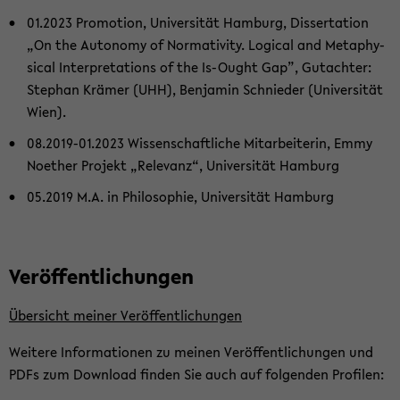
01.2023 Pro­mo­ti­on, Uni­ver­si­tät Ham­burg, Dis­ser­ta­ti­on
„On the Au­to­no­my of Nor­ma­ti­vi­ty. Lo­gi­cal and Me­ta­phy­
si­cal In­ter­pre­ta­ti­ons of the Is-​Ought Gap”, Gut­ach­ter:
Ste­phan Krä­mer (UHH), Ben­ja­min Schnie­der (Uni­ver­si­tät
Wien).
08.2019-​01.2023 Wis­sen­schaft­li­che Mit­ar­bei­te­rin, Emmy
Noe­ther Pro­jekt „Re­le­vanz“, Uni­ver­si­tät Ham­burg
05.2019 M.A. in Phi­lo­so­phie, Uni­ver­si­tät Ham­burg
Ver­öf­fent­li­chun­gen
Über­sicht mei­ner Ver­öf­fent­li­chun­gen
Wei­te­re In­for­ma­tio­nen zu mei­nen Ver­öf­fent­li­chun­gen und
PDFs zum Down­load fin­den Sie auch auf fol­gen­den Pro­fi­len: