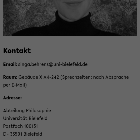
Kon­takt
Email:
singa.beh­rens@uni-​bielefeld.de
Raum:
Ge­bäu­de X A4-​242 (Sprech­zei­ten: nach Ab­spra­che
per E-​Mail)
Adres­se:
Ab­tei­lung Phi­lo­so­phie
Uni­ver­si­tät Bie­le­feld
Post­fach 100131
D- 33501 Bie­le­feld