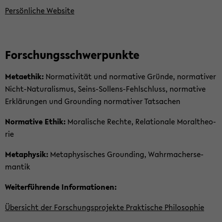
Per­sön­li­che Web­site
For­schungs­schwer­punk­te
Me­ta­ethik:
Nor­ma­ti­vi­tät und nor­ma­ti­ve Grün­de, nor­ma­ti­ver
Nicht-​Naturalismus, Seins-​Sollens-Fehlschluss, nor­ma­ti­ve
Er­klä­run­gen und Groun­ding nor­ma­ti­ver Tat­sa­chen
Nor­ma­ti­ve Ethik:
Mo­ra­li­sche Rech­te, Re­la­tio­na­le Mo­ral­theo­
rie
Me­ta­phy­sik:
Me­ta­phy­si­sches Groun­ding, Wahr­ma­cher­se­
man­tik
Wei­ter­füh­ren­de In­for­ma­tio­nen:
Über­sicht der For­schungs­pro­jek­te Prak­ti­sche Phi­lo­so­phie