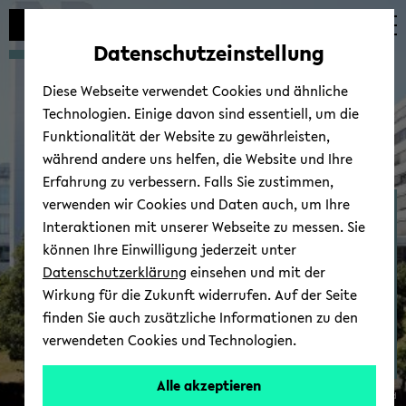
Automatische
zum
zum
zum
Inhaltswechsel
Hauptinhalt
Hauptmenü
Fußbereich
Datenschutzeinstellung
vermeiden
wechseln
wechseln
wechseln
Diese Webseite verwendet Cookies und ähnliche
Technologien. Einige davon sind essentiell, um die
Funktionalität der Website zu gewährleisten,
während andere uns helfen, die Website und Ihre
Erfahrung zu verbessern. Falls Sie zustimmen,
verwenden wir Cookies und Daten auch, um Ihre
Dr. Singa Beh­rens
Interaktionen mit unserer Webseite zu messen. Sie
können Ihre Einwilligung jederzeit unter
Datenschutzerklärung
einsehen und mit der
Wirkung für die Zukunft widerrufen. Auf der Seite
finden Sie auch zusätzliche Informationen zu den
verwendeten Cookies und Technologien.
Alle akzeptieren
© Uni­ver­si­tät Bie­le­feld