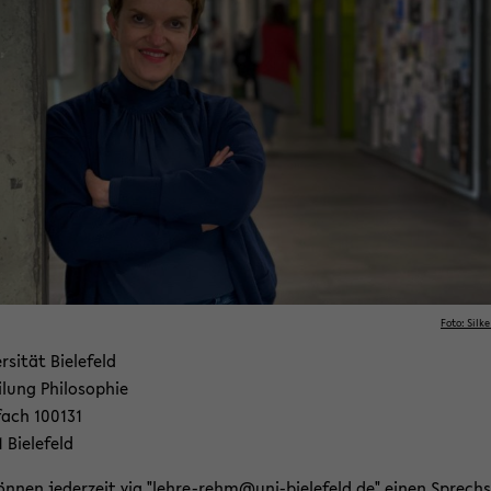
Foto: Silke
r­si­tät Bie­le­feld
­lung Phi­lo­so­phie
fach 100131
 Bie­le­feld
ön­nen je­der­zeit via "lehre-​rehm@uni-​bielefeld.de" einen Sprech­