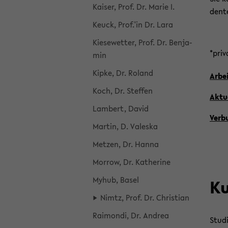
Kai­ser, Prof. Dr. Marie I.
den­t
Keuck, Prof.'in Dr. Lara
Kie­se­wet­ter, Prof. Dr. Ben­ja­
*pri­
min
Kipke, Dr. Ro­land
Ar­be
Koch, Dr. Stef­fen
Ak­tu­
Lam­bert, David
Ver­b
Mar­tin, D. Val­es­ka
Met­zen, Dr. Hanna
Mor­row, Dr. Ka­the­ri­ne
Myhub, Basel
Ku
Nimtz, Prof. Dr. Chris­ti­an
Rai­mon­di, Dr. An­drea
Stu­d