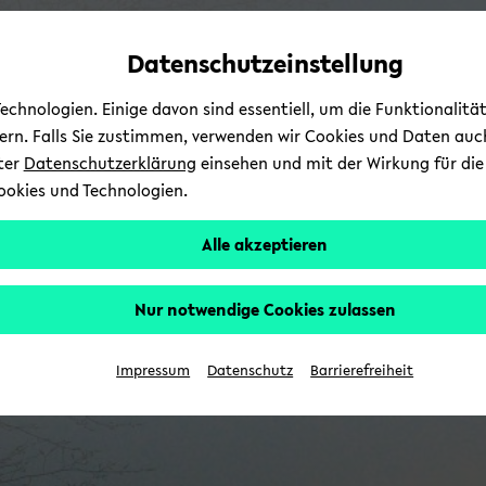
Automatische
skip
skip
skip
Inhaltswechsel
to
to
to
Datenschutzeinstellung
vermeiden
main
main
footer
content
menu
chnologien. Einige davon sind essentiell, um die Funktionalit
sern. Falls Sie zustimmen, verwenden wir Cookies und Daten auc
nter
Datenschutzerklärung
einsehen und mit der Wirkung für die 
ookies und Technologien.
Alle akzeptieren
Nur notwendige Cookies zulassen
Impressum
Datenschutz
Barrierefreiheit