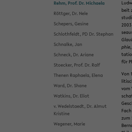
Ludwi
Rehm, Prof. Dr. Mi­chae­la
beit 
Rött­ger, Dr. Nele
stu­d
Sche­pers, Ge­si­ne
2003 
se­au
Schloth­feldt, PD Dr. Ste­phan
Glau­
Schnal­ke, Jan
phie
ta­ti
Schneck, Dr. Aria­ne
für Ph
Sto­ecker, Prof. Dr. Ralf
Von 1
The­nen Ra­phae­la, Elena
li­ti
Ward, Dr. Shane
vom W
Wat­kins, Dr. Eliot
schaf
Gesch
v. We­del­sta­edt, Dr. Almut
Fach 
Kris­ti­ne
zum S
We­ge­ner, Marie
Bernd