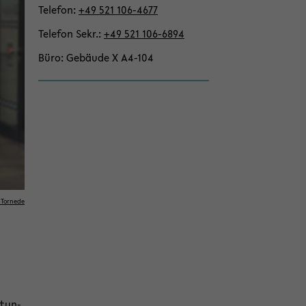
Te­le­fon
+49 521 106-​4677
Te­le­fon Sekr.
+49 521 106-​6894
Büro
Ge­bäu­de X A4-​104
 Tor­ne­de
stun­