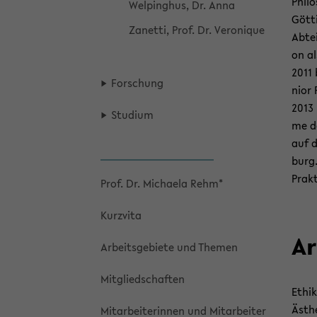
Phi­l
Wel­ping­hus, Dr. Anna
Göt­t
Za­net­ti, Prof. Dr. Ve­ro­ni­que
Ab­tei
on al
2011 
For­schung
ni­or
2013 
Stu­di­um
me de
auf d
burg.
Prak­t
Prof. Dr. Mi­chae­la Rehm*
Kurz­vi­ta
Ar
Ar­beits­ge­bie­te und The­men
Mit­glied­schaf­ten
Ethik 
Äs­th
Mit­ar­bei­te­rin­nen und Mit­ar­bei­ter