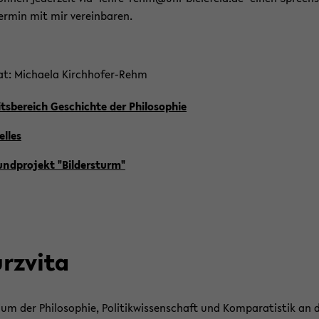
er­min mit mir ver­ein­ba­ren.
vat: Mi­chae­la Kirchhofer-​Rehm
its­be­reich Ge­schich­te der Phi­lo­so­phie
el­les
und­pro­jekt "Bil­der­sturm"
rz­vi­ta
i­um der Phi­lo­so­phie, Po­li­tik­wis­sen­schaft und Kom­pa­ra­tis­tik an 