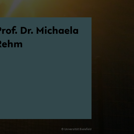
rof. Dr. Mi­chae­la
Rehm
© Uni­ver­si­tät Bie­le­feld