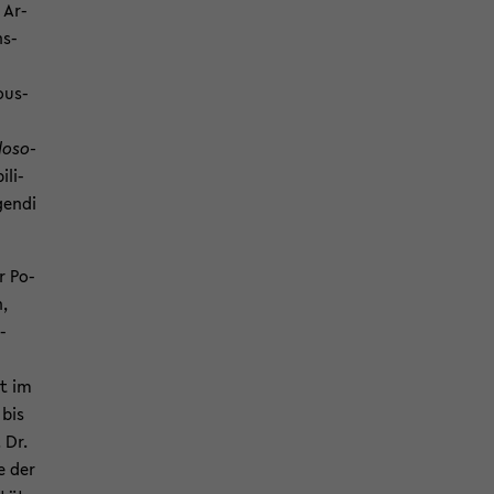
 Ar­
ns­
ous­
lo­so­
i­li­
gen­di
r Po­
n,
­
it im
 bis
 Dr.
e der