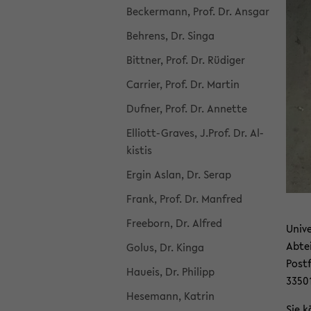
Be­cker­mann, Prof. Dr. Ans­gar
Beh­rens, Dr. Singa
Bitt­ner, Prof. Dr. Rü­di­ger
Car­ri­er, Prof. Dr. Mar­tin
Duf­ner, Prof. Dr. An­net­te
Elliott-​Graves, J.Prof. Dr. Al­
kis­tis
Ergin Aslan, Dr. Serap
Frank, Prof. Dr. Man­fred
Free­born, Dr. Al­fred
Uni­ve
Ab­tei
Golus, Dr. Kinga
Post­
Hau­eis, Dr. Phil­ipp
33501
Hese­mann, Kat­rin
Sie k