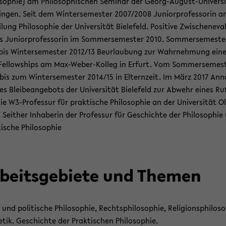
o­so­phie) am Phi­lo­so­phi­schen Se­mi­nar der Georg-​August-Univers
in­gen. Seit dem Win­ter­se­mes­ter 2007/2008 Ju­ni­or­pro­fes­so­rin a
­lung Phi­lo­so­phie der Uni­ver­si­tät Bie­le­feld. Po­si­ti­ve Zwi­schen­eva­
s Ju­ni­or­pro­fes­so­rin im Som­mer­se­mes­ter 2010. Som­mer­se­mes­te
bis Win­ter­se­mes­ter 2012/13 Be­ur­lau­bung zur Wahr­neh­mung ein
 Fel­low­ships am Max-​Weber-Kolleg in Er­furt. Vom Som­mer­se­mes­
bis zum Win­ter­se­mes­ter 2014/15 in El­tern­zeit. Im März 2017 An­
s Blei­be­an­ge­bots der Uni­ver­si­tät Bie­le­feld zur Ab­wehr eines Ru
ie W3-​Professur für prak­ti­sche Phi­lo­so­phie an der Uni­ver­si­tät O
 Seit­her In­ha­be­rin der Pro­fes­sur für Ge­schich­te der Phi­lo­so­phi
i­sche Phi­lo­so­phie
­beits­ge­bie­te und The­men
und po­li­ti­sche Phi­lo­so­phie, Rechts­phi­lo­so­phie, Re­li­gi­ons­phi­lo­so
e­tik. Ge­schich­te der Prak­ti­schen Phi­lo­so­phie.