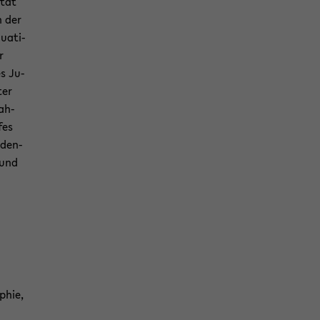
ität
n der
lua­ti­
r
es Ju­
ter
nah­
fes
l­den­
e und
­phie,