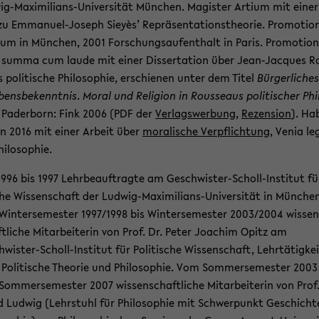
g-​Maximilians-Universität Mün­chen. Ma­gis­ter Ar­ti­um mit einer
zu Emmanuel-​Joseph Sieyès’ Re­prä­sen­ta­ti­ons­theo­rie. Pro­mo­ti­o
i­um in Mün­chen, 2001 For­schungs­auf­ent­halt in Paris. Pro­mo­ti­on
summa cum laude mit einer Dis­ser­ta­ti­on über Jean-​Jacques R
s po­li­ti­sche Phi­lo­so­phie, er­schie­nen unter dem Titel
Bür­ger­li­ches
bens­be­kennt­nis
.
Moral und Re­li­gi­on in Rous­se­aus po­li­ti­scher Phi­
, Pa­der­born: Fink 2006 (PDF der
Ver­lags­wer­bung
,
Re­zen­si­on
). Ha­b
­on 2016 mit einer Ar­beit über
mo­ra­li­sche Ver­pflich­tung
, Venia le­
i­lo­so­phie.
996 bis 1997 Lehr­be­auf­trag­te am Geschwister-​Scholl-Institut fü
­sche Wis­sen­schaft der Ludwig-​Maximilians-Universität in Mün­che
in­ter­se­mes­ter 1997/1998 bis Win­ter­se­mes­ter 2003/2004 wis­sen
t­li­che Mit­ar­bei­te­rin von Prof. Dr. Peter Joa­chim Opitz am
wister-​Scholl-Institut für Po­li­ti­sche Wis­sen­schaft, Lehr­tä­tig­ke
Po­li­ti­sche Theo­rie und Phi­lo­so­phie. Vom Som­mer­se­mes­ter 2003
om­mer­se­mes­ter 2007 wis­sen­schaft­li­che Mit­ar­bei­te­rin von Prof.
 Lud­wig (Lehr­stuhl für Phi­lo­so­phie mit Schwer­punkt Ge­schich­t