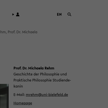
EN
ZUR
ENG­
LI­
hm, Prof. Dr. Mi­chae­la
SCHEN
SPRA­
CHE
WECH­
SELN
Prof. Dr. Mi­chae­la Rehm
Ge­schich­te der Phi­lo­so­phie und
Prak­ti­sche Phi­lo­so­phie Stu­di­en­de­
ka­nin
E-​Mail
mrehm@uni-​bielefeld.de
Home­page