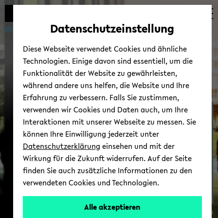
Automatische
skip
skip
skip
Inhaltswechsel
to
to
to
Datenschutzeinstellung
vermeiden
main
main
footer
content
menu
Diese Webseite verwendet Cookies und ähnliche
Technologien. Einige davon sind essentiell, um die
Funktionalität der Website zu gewährleisten,
während andere uns helfen, die Website und Ihre
Erfahrung zu verbessern. Falls Sie zustimmen,
verwenden wir Cookies und Daten auch, um Ihre
Dr. Almut Kris­ti­ne v. We­
Interaktionen mit unserer Webseite zu messen. Sie
del­sta­edt
können Ihre Einwilligung jederzeit unter
Datenschutzerklärung
einsehen und mit der
Wirkung für die Zukunft widerrufen. Auf der Seite
finden Sie auch zusätzliche Informationen zu den
verwendeten Cookies und Technologien.
Alle akzeptieren
© Uni­ver­si­tät Bie­le­feld