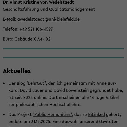
Dr. Almut Kris­ti­ne von We­del­sta­edt
Ge­schäfts­füh­rung und Qua­li­täts­ma­nage­ment
E-​Mail
awe­del­sta­edt@uni-​bielefeld.de
Te­le­fon
+49 521 106-​4597
Büro
Ge­bäu­de X A4-​102
Ak­tu­el­les
Der Blog "
Lehr­Gut
", den ich ge­mein­sam mit Anne Bur­
kard, David Lauer und David Lö­wen­stein ge­grün­det habe,
ist seit 2024 on­line. Dort er­schei­nen alle 14 Tage Ar­ti­kel
zur phi­lo­so­phi­schen Hoch­schul­leh­re.
Das Pro­jekt
"Pu­blic Hu­ma­nities"
, das zu
Bi­Lin­ked
ge­hört,
en­de­te am 31.12.2025. Eine Aus­wahl un­se­rer Ak­ti­vi­tä­ten