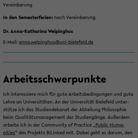
Ver­ein­ba­rung
In den Se­mes­ter­fe­ri­en:
nach Ver­ein­ba­rung
Dr. Anna-​Katharina Wel­ping­hus
E-​Mail
anna.wel­ping­hus@uni-​bielefeld.de
Ar­beits­schwer­punk­te
Ich in­ter­es­sie­re mich für gute Ar­beits­be­din­gun­gen und gute
Lehre an Uni­ver­si­tä­ten. An der Uni­ver­si­tät Bie­le­feld un­ter­
stüt­ze ich das Stu­di­en­de­ka­nat der Ab­tei­lung Phi­lo­so­phie
beim Qua­li­täts­ma­nage­ment der Stu­di­en­gän­ge. Au­ßer­dem
ar­bei­te ich in der Com­mu­ni­ty of Prac­ti­ce „
Pu­blic Hu­ma­
nities
“ des Pro­jekts Bi­Lin­ked mit. Dabei geht es darum, den