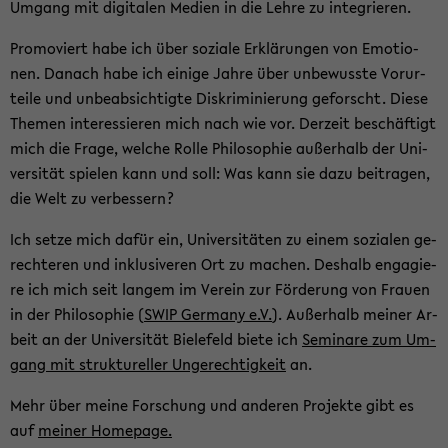
Um­gang mit di­gi­ta­len Me­di­en in die Lehre zu in­te­grie­ren.
Pro­mo­viert habe ich über so­zia­le Er­klä­run­gen von Emo­tio­
nen. Da­nach habe ich ei­ni­ge Jahre über un­be­wuss­te Vor­ur­
tei­le und un­be­ab­sich­tig­te Dis­kri­mi­nie­rung ge­forscht. Diese
The­men in­ter­es­sie­ren mich nach wie vor. Der­zeit be­schäf­tigt
mich die Frage, wel­che Rolle Phi­lo­so­phie au­ßer­halb der Uni­
ver­si­tät spie­len kann und soll: Was kann sie dazu bei­tra­gen,
die Welt zu ver­bes­sern?
Ich setze mich dafür ein, Uni­ver­si­tä­ten zu einem so­zia­len ge­
rech­te­ren und in­klu­si­ve­ren Ort zu ma­chen. Des­halb en­ga­gie­
re ich mich seit lan­gem im Ver­ein zur För­de­rung von Frau­en
in der Phi­lo­so­phie (
SWIP Ger­ma­ny e.V.
). Au­ßer­halb mei­ner Ar­
beit an der Uni­ver­si­tät Bie­le­feld biete ich
Se­mi­na­re zum Um­
gang mit struk­tu­rel­ler Un­ge­rech­tig­keit
an.
Mehr über meine For­schung und an­de­ren Pro­jek­te gibt es
auf
mei­ner Home­page.