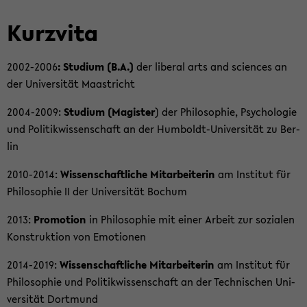
Kurz­vi­ta
2002-​2006
: Stu­di­um (B.A.)
der li­be­ral arts and sci­en­ces an
der Uni­ver­si­tät Maas­tricht
2004-​2009:
Stu­di­um (Ma­gis­ter
) der Phi­lo­so­phie, Psy­cho­lo­gie
und Po­li­tik­wis­sen­schaft an der Humboldt-​Universität zu Ber­
lin
2010-​2014:
Wis­sen­schaft­li­che Mit­ar­bei­te­rin
am In­sti­tut für
Phi­lo­so­phie II der Uni­ver­si­tät Bo­chum
2013:
Pro­mo­ti­on
in Phi­lo­so­phie mit einer Ar­beit zur so­zia­len
Kon­struk­ti­on von Emo­tio­nen
2014-​2019:
Wis­sen­schaft­li­che Mit­ar­bei­te­rin
am In­sti­tut für
Phi­lo­so­phie und Po­li­tik­wis­sen­schaft an der Tech­ni­schen Uni­
ver­si­tät Dort­mund