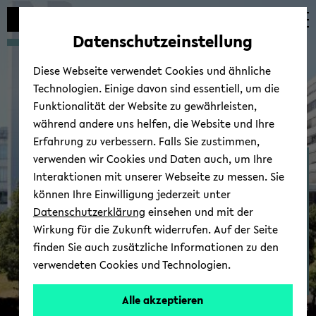
Automatische
zum
zum
zum
Inhaltswechsel
Hauptinhalt
Hauptmenü
Fußbereich
Datenschutzeinstellung
vermeiden
wechseln
wechseln
wechseln
Diese Webseite verwendet Cookies und ähnliche
Technologien. Einige davon sind essentiell, um die
Funktionalität der Website zu gewährleisten,
während andere uns helfen, die Website und Ihre
Erfahrung zu verbessern. Falls Sie zustimmen,
verwenden wir Cookies und Daten auch, um Ihre
Dr. Anna Wel­ping­hus
Interaktionen mit unserer Webseite zu messen. Sie
können Ihre Einwilligung jederzeit unter
Datenschutzerklärung
einsehen und mit der
Wirkung für die Zukunft widerrufen. Auf der Seite
finden Sie auch zusätzliche Informationen zu den
verwendeten Cookies und Technologien.
Alle akzeptieren
© Uni­ver­si­tät Bie­le­feld