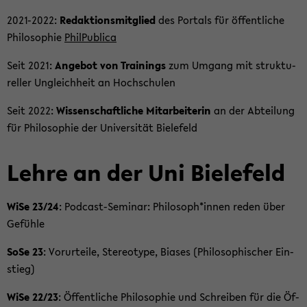
2021-​2022:
Re­dak­ti­ons­mit­glied
des Por­tals für öf­fent­li­che
Phi­lo­so­phie
Phil­Pu­bli­ca
Seit 2021:
An­ge­bot von Trai­nings
zum Um­gang mit struk­tu­
rel­ler Un­gleich­heit an Hoch­schu­len
Seit 2022:
Wis­sen­schaft­li­che Mit­ar­bei­te­rin
an der Ab­tei­lung
für Phi­lo­so­phie der Uni­ver­si­tät Bie­le­feld
Lehre an der Uni Bie­le­feld
WiSe 23/24
: Podcast-​Seminar: Phi­lo­soph*innen reden über
Ge­füh­le
SoSe 23
: Vor­ur­tei­le, Ste­reo­ty­pe, Bia­ses (Phi­lo­so­phi­scher Ein­
stieg)
WiSe 22/23
: Öf­fent­li­che Phi­lo­so­phie und Schrei­ben für die Öf­