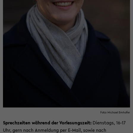
Foto: Mi­cha­el Em­ho­fer
Sprech­zei­ten wäh­rend der Vor­le­sungs­zeit:
Diens­tags, 16-17
Uhr, gern nach An­mel­dung per E-​Mail, sowie nach