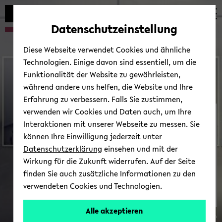
Automatische
zum
zum
zum
Inhaltswechsel
Hauptinhalt
Hauptmenü
Fußbereich
Datenschutzeinstellung
vermeiden
wechseln
wechseln
wechseln
Diese Webseite verwendet Cookies und ähnliche
Technologien. Einige davon sind essentiell, um die
Funktionalität der Website zu gewährleisten,
während andere uns helfen, die Website und Ihre
Erfahrung zu verbessern. Falls Sie zustimmen,
verwenden wir Cookies und Daten auch, um Ihre
Abteilung für ­Psychologie:
Interaktionen mit unserer Webseite zu messen. Sie
Arbeitseinheit 04
können Ihre Einwilligung jederzeit unter
Datenschutzerklärung
einsehen und mit der
Wirkung für die Zukunft widerrufen. Auf der Seite
finden Sie auch zusätzliche Informationen zu den
verwendeten Cookies und Technologien.
Alle akzeptieren
© las­se­de­si­gnen/Shut­ter­stock.com