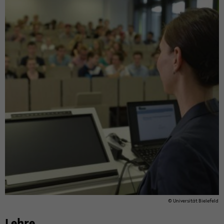
© Uni­ver­si­tät Bie­le­feld
Lehre