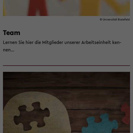
© Uni­ver­si­tät Bie­le­feld
Team
Ler­nen Sie hier die Mit­glie­der un­se­rer Ar­beits­ein­heit ken­
nen...