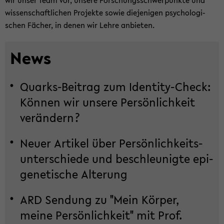
wir unser Team vor, un­se­re For­schungs­schwer­punk­te und
wis­sen­schaft­li­chen Pro­jek­te sowie die­je­ni­gen psy­cho­lo­gi­
schen Fä­cher, in denen wir Lehre an­bie­ten.
News
Quarks-​Beitrag zum Identity-​Check:
Kön­nen wir un­se­re Per­sön­lich­keit
ver­än­dern?
Neuer Ar­ti­kel über Per­sön­lich­keits­
un­ter­schie­de und be­schleu­nig­te epi­
ge­ne­ti­sche Al­te­rung
ARD Sen­dung zu "Mein Kör­per,
meine Per­sön­lich­keit" mit Prof.