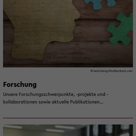
© leol­in­tang/Shut­ter­stock.com
For­schung
Un­se­re For­schungs­schwer­punk­te, -​projekte und -​
kollaborationen sowie ak­tu­el­le Pu­bli­ka­tio­nen...