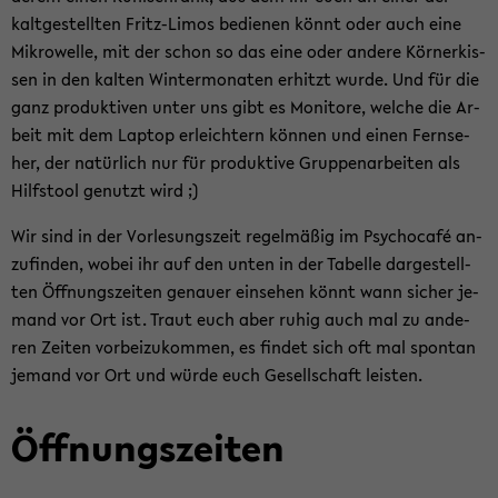
kalt­ge­stell­ten Fritz-​Limos be­die­nen könnt oder auch eine
Mi­kro­wel­le, mit der schon so das eine oder an­de­re Kör­ner­kis­
sen in den kal­ten Win­ter­mo­na­ten er­hitzt wurde. Und für die
ganz pro­duk­ti­ven unter uns gibt es Mo­ni­to­re, wel­che die Ar­
beit mit dem Lap­top er­leich­tern kön­nen und einen Fern­se­
her, der na­tür­lich nur für pro­duk­ti­ve Grup­pen­ar­bei­ten als
Hilfs­tool ge­nutzt wird ;)
Wir sind in der Vor­le­sungs­zeit re­gel­mä­ßig im Psy­cho­café an­
zu­fin­den, wobei ihr auf den unten in der Ta­bel­le dar­ge­stell­
ten Öff­nungs­zei­ten ge­nau­er ein­se­hen könnt wann si­cher je­
mand vor Ort ist. Traut euch aber ruhig auch mal zu an­de­
ren Zei­ten vor­bei­zu­kom­men, es fin­det sich oft mal spon­tan
je­mand vor Ort und würde euch Ge­sell­schaft leis­ten.
Öff­nungs­zei­ten