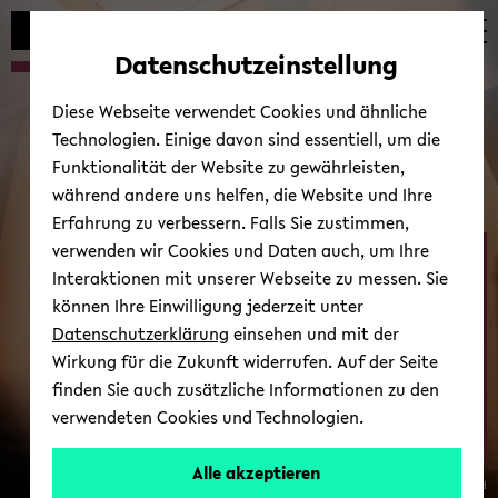
Automatische
zum
zum
zum
Inhaltswechsel
Hauptinhalt
Hauptmenü
Fußbereich
Datenschutzeinstellung
vermeiden
wechseln
wechseln
wechseln
Diese Webseite verwendet Cookies und ähnliche
Technologien. Einige davon sind essentiell, um die
Funktionalität der Website zu gewährleisten,
während andere uns helfen, die Website und Ihre
Erfahrung zu verbessern. Falls Sie zustimmen,
verwenden wir Cookies und Daten auch, um Ihre
Psy­cho­ca­fe
Interaktionen mit unserer Webseite zu messen. Sie
können Ihre Einwilligung jederzeit unter
Datenschutzerklärung
einsehen und mit der
Wirkung für die Zukunft widerrufen. Auf der Seite
finden Sie auch zusätzliche Informationen zu den
verwendeten Cookies und Technologien.
Alle akzeptieren
© Uni­ver­si­tät Bie­le­feld