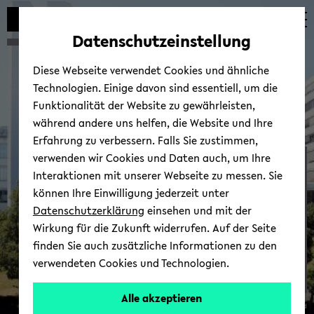
Automatische
zum
zum
zum
Inhaltswechsel
Hauptinhalt
Hauptmenü
Fußbereich
Datenschutzeinstellung
vermeiden
wechseln
wechseln
wechseln
Diese Webseite verwendet Cookies und ähnliche
Technologien. Einige davon sind essentiell, um die
Funktionalität der Website zu gewährleisten,
während andere uns helfen, die Website und Ihre
Erfahrung zu verbessern. Falls Sie zustimmen,
verwenden wir Cookies und Daten auch, um Ihre
Über das In­sti­tut
Interaktionen mit unserer Webseite zu messen. Sie
können Ihre Einwilligung jederzeit unter
Datenschutzerklärung
einsehen und mit der
Wirkung für die Zukunft widerrufen. Auf der Seite
finden Sie auch zusätzliche Informationen zu den
verwendeten Cookies und Technologien.
Alle akzeptieren
© Uni­ver­si­tät Bie­le­feld