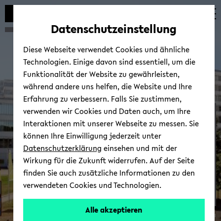
Automatische
skip
skip
skip
Inhaltswechsel
to
to
to
Datenschutzeinstellung
vermeiden
main
main
footer
content
menu
Diese Webseite verwendet Cookies und ähnliche
Technologien. Einige davon sind essentiell, um die
Funktionalität der Website zu gewährleisten,
während andere uns helfen, die Website und Ihre
Erfahrung zu verbessern. Falls Sie zustimmen,
verwenden wir Cookies und Daten auch, um Ihre
Lehr­stuhl­in­ha­be­rin
Interaktionen mit unserer Webseite zu messen. Sie
können Ihre Einwilligung jederzeit unter
Datenschutzerklärung
einsehen und mit der
Wirkung für die Zukunft widerrufen. Auf der Seite
finden Sie auch zusätzliche Informationen zu den
verwendeten Cookies und Technologien.
Alle akzeptieren
© Uni­ver­si­tät Bie­le­feld