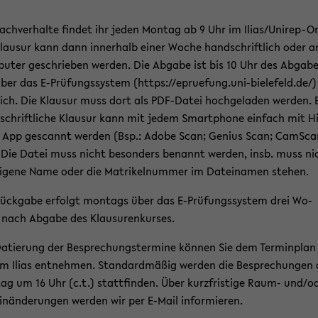
ach­ver­hal­te fin­det ihr jeden Mon­tag ab 9 Uhr im Ilias/Unirep-​O
lau­sur kann dann in­ner­halb einer Woche hand­schrift­lich oder 
u­ter ge­schrie­ben wer­den. Die Ab­ga­be ist bis 10 Uhr des Ab­ga­be
ber das E-​Prüfungssystem (https://epru­e­fung.uni-​bielefeld.de/)
ich. Die Klau­sur muss dort als PDF-​Datei hoch­ge­la­den wer­den. 
schrift­li­che Klau­sur kann mit jedem Smart­pho­ne ein­fach mit Hi
 App ge­scannt wer­den (Bsp.: Adobe Scan; Ge­ni­us Scan; Cam­Sca
 Die Datei muss nicht be­son­ders be­nannt wer­den, insb. muss ni
i­ge­ne Name oder die Ma­tri­kel­num­mer im Da­tei­na­men ste­hen.
ück­ga­be er­folgt mon­tags über das E-​Prüfungssystem drei Wo­
nach Ab­ga­be des Klau­su­ren­kur­ses.
a­tie­rung der Be­spre­chungs­ter­mi­ne kön­nen Sie dem Ter­min­plan
m Ilias ent­neh­men. Stan­dard­mä­ßig wer­den die Be­spre­chun­gen
ag um 16 Uhr (c.t.) statt­fin­den. Über kurz­fris­ti­ge Raum- und/o
in­än­de­run­gen wer­den wir per E-​Mail in­for­mie­ren.