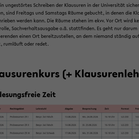
n un­ge­stör­tes Schrei­ben der Klau­su­ren in der Uni­ver­si­tät si­cher
len, sind Frei­tags und Sams­tags Räume ge­bucht, in denen die Kla
hrie­ben wer­den kann. Die Räume ste­hen im ekvv. Vor Ort wird k
rol­le, Sach­ver­halts­aus­ga­be o.ä. statt­fin­den. Es geht nur darum
ie­ren­den einen Ort be­reit­zu­stel­len, an dem nie­mand stän­dig au
, rum­läuft oder redet.
au­su­ren­kurs (+ Klau­su­ren­le
­le­sungs­freie Zeit