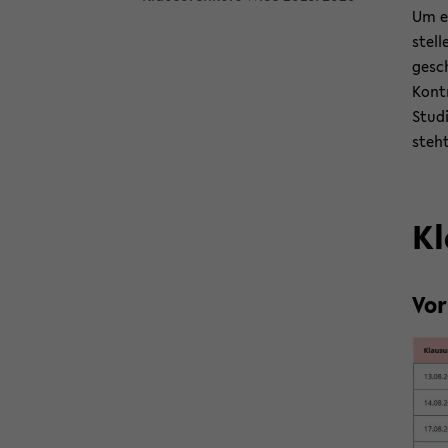
Um ei
stel­
ge­sc
Kon­t
Stu­d
steht
Kl
Vor