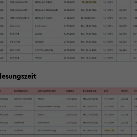
­le­sungs­zeit