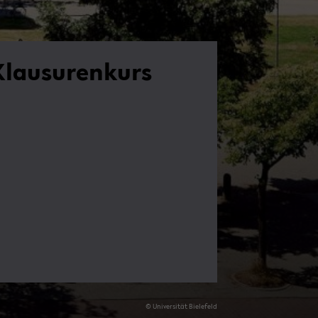
Klau­su­ren­kurs
© Uni­ver­si­tät Bie­le­feld