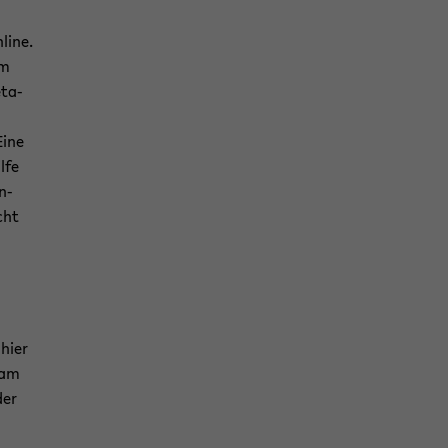
nline.
am
­ta­
Eine
lfe
n­
cht
 hier
 am
der