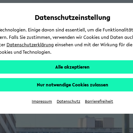
Automatische
zum
zum
zum
Inhaltswechsel
Hauptinhalt
Hauptmenü
Fußbereich
Datenschutzeinstellung
vermeiden
wechseln
wechseln
wechseln
chnologien. Einige davon sind essentiell, um die Funktionalit
sern. Falls Sie zustimmen, verwenden wir Cookies und Daten auc
nter
Datenschutzerklärung
einsehen und mit der Wirkung für die 
ookies und Technologien.
Alle akzeptieren
Nur notwendige Cookies zulassen
Impressum
Datenschutz
Barrierefreiheit