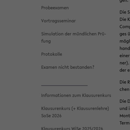
gen.
Pro­be­ex­amen
Die S
Die K
Vor­trags­se­mi­nar
Com­p
Si­mu­la­ti­on der münd­li­chen Prü­
ges ü
fung
mög­l
hand­
Pro­to­kol­le
einer
ner).
Ex­amen nicht be­stan­den?
der e
Die R
chen 
In­for­ma­tio­nen zum Klau­su­ren­kurs
Die D
Klau­su­ren­kurs (+ Klau­su­ren­leh­re)
und i
SoSe 2026
Mon­t
Ter­m
Klau­su­ren­kurs WiSe 2025/2026