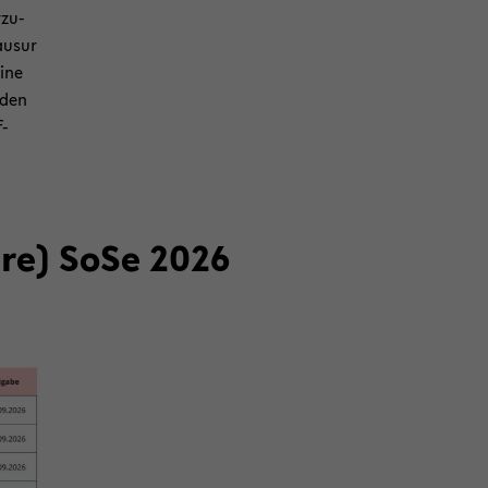
­zu­
u­sur
eine
 den
f­
h­re) SoSe 2026