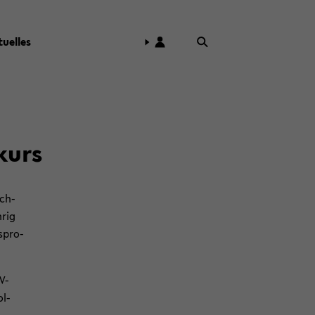
tu­el­les
­kurs
ech­
­rig
­spro­
-​
ol­