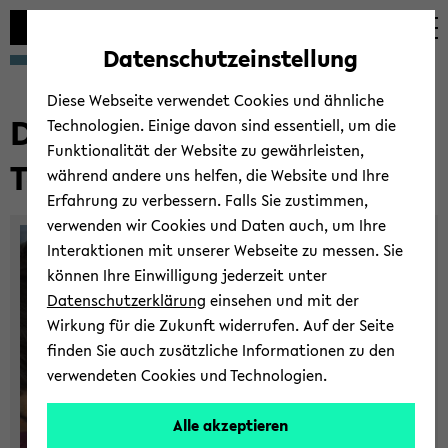
Automatische
zum
zum
zum
Inhaltswechsel
Hauptinhalt
Hauptmenü
Fußbereich
Datenschutzeinstellung
vermeiden
wechseln
wechseln
wechseln
Diese Webseite verwendet Cookies und ähnliche
Der Si­mu­la­ted In­ter­ac­tion
Technologien. Einige davon sind essentiell, um die
Funktionalität der Website zu gewährleisten,
Task (SIT)
während andere uns helfen, die Website und Ihre
Erfahrung zu verbessern. Falls Sie zustimmen,
verwenden wir Cookies und Daten auch, um Ihre
Interaktionen mit unserer Webseite zu messen. Sie
können Ihre Einwilligung jederzeit unter
Datenschutzerklärung
einsehen und mit der
Wirkung für die Zukunft widerrufen. Auf der Seite
finden Sie auch zusätzliche Informationen zu den
verwendeten Cookies und Technologien.
Alle akzeptieren