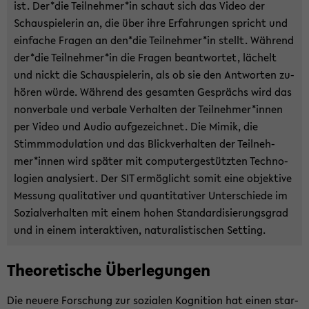
ist. Der*die Teil­neh­mer*in schaut sich das Video der
Schau­spie­le­rin an, die über ihre Er­fah­run­gen spricht und
ein­fa­che Fra­gen an den*die Teil­neh­mer*in stellt. Wäh­rend
der*die Teil­neh­mer*in die Fra­gen be­ant­wor­tet, lä­chelt
und nickt die Schau­spie­le­rin, als ob sie den Ant­wor­ten zu­
hö­ren würde. Wäh­rend des ge­sam­ten Ge­sprächs wird das
non­ver­ba­le und ver­ba­le Ver­hal­ten der Teil­neh­mer*innen
per Video und Audio auf­ge­zeich­net. Die Mimik, die
Stimm­mo­du­la­ti­on und das Blick­ver­hal­ten der Teil­neh­
mer*innen wird spä­ter mit com­pu­ter­ge­stütz­ten Tech­no­
lo­gien ana­ly­siert. Der SIT er­mög­licht somit eine ob­jek­ti­ve
Mes­sung qua­li­ta­ti­ver und quan­ti­ta­ti­ver Un­ter­schie­de im
So­zi­al­ver­hal­ten mit einem hohen Stan­dar­di­sie­rungs­grad
und in einem in­ter­ak­ti­ven, na­tu­ra­lis­ti­schen Set­ting.
Theo­re­ti­sche Über­le­gun­gen
Die neue­re For­schung zur so­zia­len Ko­gni­ti­on hat einen star­