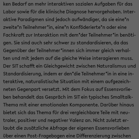
ken Be­darf an mehr in­ter­ak­ti­ven so­zia­len Auf­ga­ben für das
Labor sowie für die kli­ni­sche Dia­gno­se her­vor­ge­ho­ben. In­ter­
ak­ti­ve Pa­ra­dig­men sind je­doch auf­wän­di­ger, da sie eine*n
zwei­te*n Teil­neh­mer*in, eine*n Kon­fö­de­rier­te*n oder eine
Fach­kraft zur In­ter­ak­ti­on mit dem*der Teil­neh­mer*in be­nö­ti­
gen. Sie sind auch sehr schwer zu stan­dar­di­sie­ren, da das
Ge­gen­über der Teil­neh­mer*innen sich immer gleich ver­hal­
ten und mit jedem auf die glei­che Weise in­ter­agie­ren muss.
Der SIT schafft ein Gleich­ge­wicht zwi­schen Na­tu­ra­lis­mus und
Stan­dar­di­sie­rung, indem er den*die Teil­neh­mer*in in eine in­
ter­ak­ti­ve, na­tu­ra­lis­ti­sche Si­tua­ti­on mit einem auf­ge­zeich­
ne­ten Ge­gen­part ver­setzt. Mit dem Fokus auf Es­sens­vor­lie­
ben be­han­delt das Ge­spräch im SIT ein ty­pi­sches Smalltalk-​
Thema mit einer emo­tio­na­len Kom­po­nen­te. Dar­über hin­aus
bie­tet sich das Thema für drei ver­gleich­ba­re Teile mit neu­
tra­ler, po­si­ti­ver und ne­ga­ti­ver Va­lenz an. Nicht zu­letzt er­
laubt die zu­sätz­li­che Ab­fra­ge der ei­ge­nen Es­sens­vor­lie­ben
über einen Post-​Fragebogen eine Dif­fe­ren­zie­rung zwi­schen