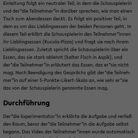
Ein­lei­tung folgt ein neu­tra­ler Teil, in dem die Schau­spie­le­rin
und der*die Teil­neh­mer*in dar­über spre­chen, wie man einen
Tisch zum Abend­essen deckt. Es folgt ein po­si­ti­ver Teil, in
dem es um das Lieb­lings­es­sen der bei­den Per­so­nen geht. In
die­sem Teil er­klärt die Schau­spie­le­rin den Teil­neh­mer*innen
ihr Lieb­lings­es­sen (Rucola-​Pizza) und fragt sie nach ihrem
Lieb­lings­es­sen. Zu­letzt spricht die Schau­spie­le­rin über ein
Essen, das sie stark ab­lehnt (kal­ter Fisch in Aspik), und
der*die Teil­neh­mer*in er­läu­tert das Essen, das er*sie nicht
mag. Nach Be­en­di­gung des Ge­sprächs gibt der*die Teil­neh­
mer*in auf einer 5-​Punkte-Likert-Skala an, wie sehr er*sie
das von der Schau­spie­le­rin ge­nann­te Essen mag.
Durch­füh­rung
Der*die Ex­pe­ri­men­ta­tor*in er­klär­te die Auf­ga­be und ver­ließ
den Raum, bevor der*die Teil­neh­mer*in die Auf­ga­be selbst
be­gann. Das Video der Teil­neh­mer*innen wurde au­to­ma­tisch