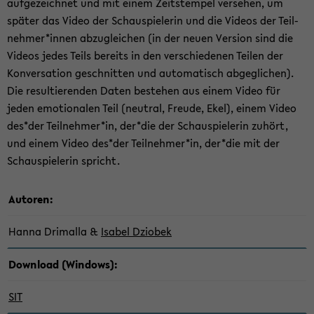
auf­ge­zeich­net und mit einem Zeit­s­tem­pel ver­se­hen, um
spä­ter das Video der Schau­spie­le­rin und die Vi­de­os der Teil­
neh­mer*innen ab­zu­glei­chen (in der neuen Ver­si­on sind die
Vi­de­os jedes Teils be­reits in den ver­schie­de­nen Tei­len der
Kon­ver­sa­ti­on ge­schnit­ten und au­to­ma­tisch ab­ge­gli­chen).
Die re­sul­tie­ren­den Daten be­stehen aus einem Video für
jeden emo­tio­na­len Teil (neu­tral, Freu­de, Ekel), einem Video
des*der Teil­neh­mer*in, der*die der Schau­spie­le­rin zu­hört,
und einem Video des*der Teil­neh­mer*in, der*die mit der
Schau­spie­le­rin spricht.
Au­toren:
Hanna Dri­mal­la &
Isa­bel Dzio­bek
Down­load (Win­dows):
SIT