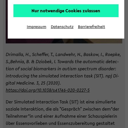
Nur notwendige Cookies zulassen
Impressum
Datenschutz
Barrierefreiheit
Dri­mal­la, H., Schef­fer, T., Land­wehr, N., Bas­kow, I., Roep­ke,
S.,Beh­nia, B. & Dzio­bek, I. To­wards the au­to­ma­tic de­tec­
tion of so­cial bio­mar­kers in au­tism spec­trum dis­or­der:
in­tro­du­cing the si­mu­la­ted in­ter­ac­tion task (SIT). npj Di­
gi­tal Me­di­ci­ne. 3, 25 (2020).
https://doi.org/10.1038/s41746-​020-0227-5
Der Si­mu­la­ted In­ter­ac­tion Task (SIT) ist eine si­mu­lier­te
so­zia­le In­ter­ak­ti­on, die als "Ge­spräch" zwi­schen dem*der
Teil­neh­mer*in und einer Auf­nah­me einer Schau­spie­le­rin
über Es­sens­vor­lie­ben und Es­sens­zu­be­rei­tung ge­stal­tet