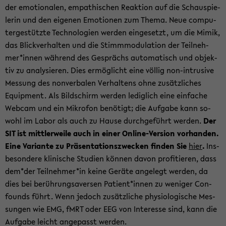
der emo­tio­na­len, em­pa­thi­schen Re­ak­ti­on auf die Schau­spie­
le­rin und den ei­ge­nen Emo­tio­nen zum Thema. Neue com­pu­
ter­ge­stütz­te Tech­no­lo­gien wer­den ein­ge­setzt, um die Mimik,
das Blick­ver­hal­ten und die Stimm­mo­du­la­ti­on der Teil­neh­
mer*innen wäh­rend des Ge­sprächs au­to­ma­tisch und ob­jek­
tiv zu ana­ly­sie­ren. Dies er­mög­licht eine völ­lig non-​intrusive
Mes­sung des non­ver­ba­len Ver­hal­tens ohne zu­sätz­li­ches
Equip­ment. Als Bild­schirm wer­den le­dig­lich eine ein­fa­che
Web­cam und ein Mi­kro­fon be­nö­tigt; die Auf­ga­be kann so­
wohl im Labor als auch zu Hause durch­ge­führt wer­den.
Der
SIT ist mitt­ler­wei­le auch in einer Online-​Version vor­han­den.
Eine Va­ri­an­te zu Prä­sen­ta­ti­ons­zwe­cken fin­den Sie
hier
.
Ins­
be­son­de­re kli­ni­sche Stu­di­en kön­nen davon pro­fi­tie­ren, dass
dem*der Teil­neh­mer*in keine Ge­rä­te an­ge­legt wer­den, da
dies bei be­rüh­rungs­aver­sen Pa­ti­ent*innen zu we­ni­ger Con­
founds führt. Wenn je­doch zu­sätz­li­che phy­sio­lo­gi­sche Mes­
sun­gen wie EMG, fMRT oder EEG von In­ter­es­se sind, kann die
Auf­ga­be leicht an­ge­passt wer­den.