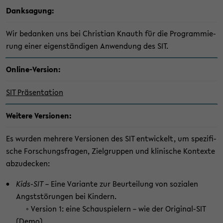
Dank­sa­gung:
Wir be­dan­ken uns bei Chris­ti­an Knauth für die Pro­gram­mie­
rung einer ei­gen­stän­di­gen An­wen­dung des SIT.
Online-​Version:
SIT Prä­sen­ta­ti­on
Wei­te­re Ver­sio­nen:
Es wur­den meh­re­re Ver­sio­nen des SIT ent­wi­ckelt, um spe­zi­fi­
sche For­schungs­fra­gen, Ziel­grup­pen und kli­ni­sche Kon­tex­te
ab­zu­de­cken:
Kids-​SIT
– Eine Va­ri­an­te zur Be­ur­tei­lung von so­zia­len
Angst­stö­run­gen bei Kin­dern.
◦ Ver­si­on 1: eine Schau­spie­lern – wie der Original-​SIT
(
Demo
)