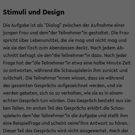
Sti­mu­li und De­sign
Die Auf­ga­be ist als "Dia­log" zwi­schen der Auf­nah­me einer
jun­gen Frau und dem*der Teil­neh­mer*in ge­stal­tet. Die Frau
spricht über Le­bens­mit­tel, die sie mag und nicht mag und
wie sie den Tisch zum Abend­essen deckt. Nach jedem Ab­
schnitt be­fragt sie den*die Teil­neh­mer*in dazu. Nach jeder
Frage hat der*die Teil­neh­mer*in etwa eine halbe Mi­nu­te Zeit
zu ant­wor­ten, wäh­rend die Schau­spie­le­rin ihm zu­nickt und
zu­lä­chelt. Die Teil­neh­mer*innen wis­sen, dass sie wäh­rend
des ge­sam­ten Ge­sprächs auf­ge­zeich­net wer­den, und sie
wer­den ge­be­ten, sich so zu ver­hal­ten, wie sie es in einem
ech­ten Ge­spräch tun wür­den. Das Ge­spräch be­steht aus sie­
ben Tei­len. Im ers­ten Teil des Ge­sprächs er­klärt die Schau­
spie­le­rin dem*der Teil­neh­mer*in die Auf­ga­be und stellt ihm
eine Bei­spiel­fra­ge und scheint seine*ihre Ant­wort zu hören.
Die­ser Teil des Ge­sprächs wird nicht aus­ge­wer­tet. Nach der