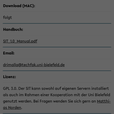
Down­load (MAC):
folgt
Hand­buch:
SIT_1.0_Manual.pdf
Email:
dri­mal­la@tech­fak.uni-​bielefeld.de
Li­zenz:
GPL 3.0. Der SIT kann so­wohl auf ei­ge­nen Ser­vern in­stal­liert
als auch im Rah­men einer Ko­ope­ra­ti­on mit der Uni Bie­le­feld
ge­nutzt wer­den. Bei Fra­gen wen­den Sie sich gern an
Mat­thi­
as Nor­den
.