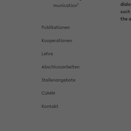
dia­l
mu­ni­ca­ti­on"
such 
the a
Pu­bli­ka­tio­nen
Ko­ope­ra­tio­nen
Lehre
Ab­schluss­ar­bei­ten
Stel­len­an­ge­bo­te
CUMIN
Kon­takt