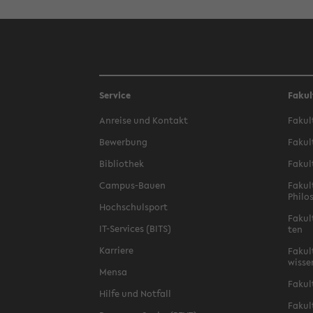
Service
Fakul
An­rei­se und Kon­takt
Fa­kul
Be­wer­bung
Fa­kul
Bi­blio­thek
Fa­kul
Campus-​Bauen
Fa­kul
Phi­lo
Hoch­schul­sport
Fa­kul
IT-​Services (BITS)
ten
Kar­rie­re
Fa­kul­
wis­se
Mensa
Fa­kul
Hilfe und Not­fall
Fa­kul