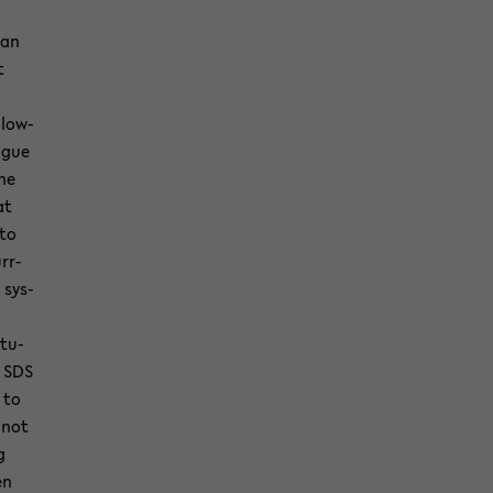
 an
t
low-​
o­gue
the
at
 to
­r­
e sys­
 tu­
e SDS
 to
e not
g
en