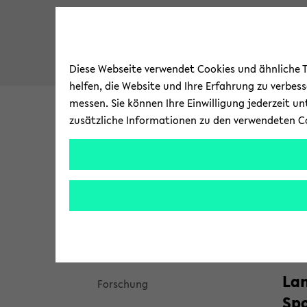
Diese Webseite verwendet Cookies und ähnliche Te
helfen, die Website und Ihre Erfahrung zu verbes
messen. Sie können Ihre Einwilligung jederzeit u
zusätzliche Informationen zu den verwendeten C
Fa­kul­tät
For­s
zum
Brea
Se­ma
Se­man­ti­sche Da­ten­ban­ken
Hauptinhalt
crum
wechseln
über
Über­blick
Po
sprin
gen
Team
und
Lan
zum
For­schung
Haup
Spo