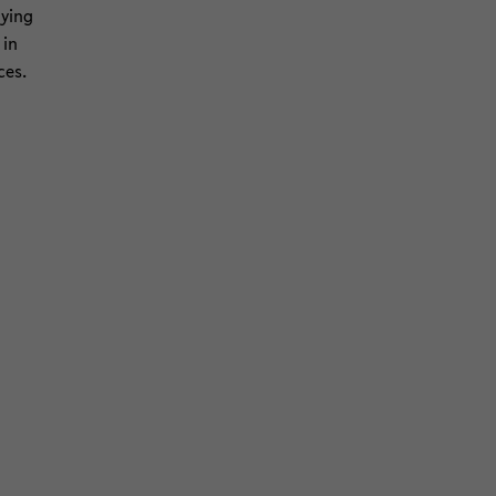
y­ing
 in
ces.