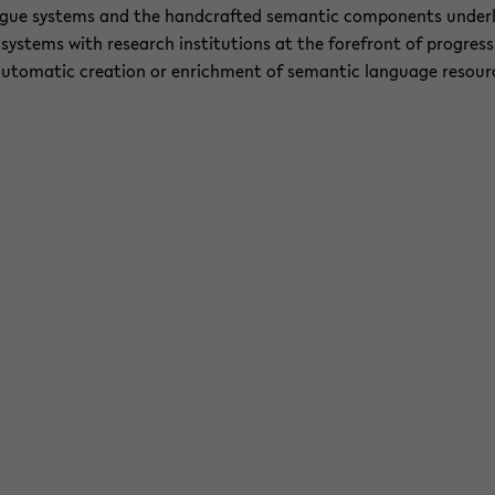
o­gue sys­tems and the hand­craf­ted se­man­tic com­po­n­ents un­der­l
sys­tems with re­se­arch in­sti­tu­ti­ons at the fo­re­front of pro­gress
u­to­ma­tic crea­ti­on or en­rich­ment of se­man­tic lan­guage re­sour­