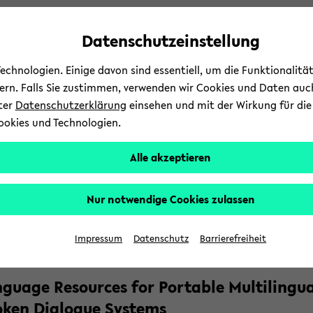
Automatische
zum
zum
zum
Inhaltswechsel
Hauptinhalt
Hauptmenü
Fußbereich
Datenschutzeinstellung
vermeiden
wechseln
wechseln
wechseln
chnologien. Einige davon sind essentiell, um die Funktionalit
sern. Falls Sie zustimmen, verwenden wir Cookies und Daten auc
nter
Datenschutzerklärung
einsehen und mit der Wirkung für die 
ookies und Technologien.
chung
Stu­di­um
Ko
Alle akzeptieren
d­
n­ti­sche Da­ten­ban­ken
Pro­jek­te
Pre­vious Pro­jects
Port
b
Nur notwendige Cookies zulassen
­
rt­Di­al
­
Impressum
Datenschutz
Barrierefreiheit
­guage Re­sour­ces for Por­ta­ble Mul­ti­lin­gu­
t­
­ken Dia­lo­gue Sys­tems