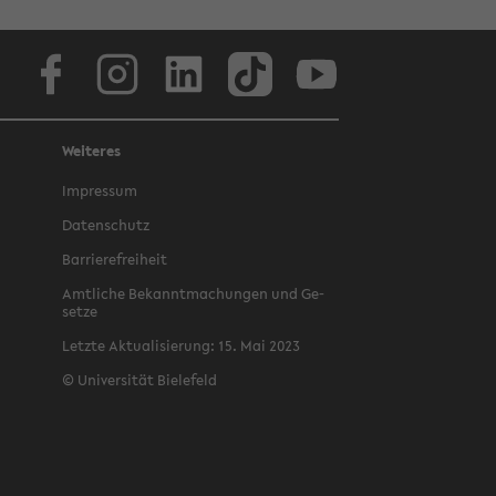
Face­book
In­sta­gram
Lin­ke­dIn
Tik­Tok
You­tube
Weiteres
Im­pres­sum
Da­ten­schutz
Bar­rie­re­frei­heit
Amt­li­che Be­kannt­ma­chun­gen und Ge­
set­ze
Letz­te Ak­tua­li­sie­rung: 15. Mai 2023
©
Uni­ver­si­tät Bie­le­feld