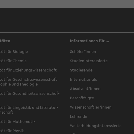
täten
Informationen für ...
­tät für Bio­lo­gie
Schü­ler*innen
­tät für Che­mie
Stu­di­en­in­ter­es­sier­te
­tät für Er­zie­hungs­wis­sen­schaft
Stu­die­ren­de
­tät für Ge­schichts­wis­sen­schaft,
In­ter­na­tio­nals
­so­phie und Theo­lo­gie
Ab­sol­vent*innen
­tät für Ge­sund­heits­wis­sen­schaf­
Be­schäf­tig­te
Wis­sen­schaft­ler*innen
tät für Lin­gu­is­tik und Li­te­ra­tur­
n­schaft
Leh­ren­de
­tät für Ma­the­ma­tik
Wei­ter­bil­dungs­in­ter­es­sier­te
­tät für Phy­sik