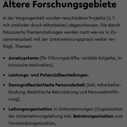
Äl­te­re For­schungs­ge­bie­te
In der Ver­gan­gen­heit wur­den ver­schie­de­ne Pro­jek­te (z. T.
mit und/oder durch Mit­ar­bei­ter) ab­ge­schlos­sen. Die damit
fo­kus­sier­te The­men­stel­lun­gen wer­den nach wie vor in Zu­
sam­men­ar­beit mit der Un­ter­neh­mungs­pra­xis wei­ter ver­
folgt. The­men:
An­reiz­sys­te­me
(für Füh­rungs­kräf­te, va­ria­ble Ent­gel­te, in­
trinsi­sche Mo­ti­va­ti­on),
Leistungs-​ und Po­ten­zi­al­be­ur­tei­lun­gen
,
De­mo­gra­fie­ori­en­tier­te Per­so­nal­ar­beit
(inkl. Mit­ar­bei­ter­
bin­dung, Rea­lis­ti­sche Re­kru­tie­rung und Per­so­nal­ein­füh­
rung),
Lei­tungs­or­ga­ni­sa­ti­on
in Un­ter­neh­mun­gen (Or­ga­ni­sa­ti­on
der Un­ter­neh­mungs­lei­tung inkl.
Bei­rats­or­ga­ni­sa­ti­on
und
Vor­stands­or­ga­ni­sa­ti­on,