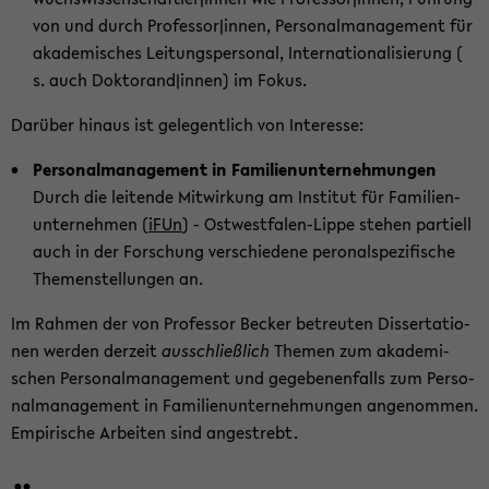
von und durch Pro­fes­sor|innen, Per­so­nal­ma­nage­ment für
aka­de­mi­sches Lei­tungs­per­so­nal, In­ter­na­tio­na­li­sie­rung (
s. auch Dok­to­rand|innen) im Fokus.
Dar­über hin­aus ist ge­le­gent­lich von In­ter­es­se:
Per­so­nal­ma­nage­ment in Fa­mi­li­en­un­ter­neh­mun­gen
Durch die lei­ten­de Mit­wir­kung am In­sti­tut für Fa­mi­li­en­
un­ter­neh­men (
iFUn
) - Ostwestfalen-​Lippe ste­hen par­ti­ell
auch in der For­schung ver­schie­de­ne pe­ro­nal­spe­zi­fi­sche
The­men­stel­lun­gen an.
Im Rah­men der von Pro­fes­sor Be­cker be­treu­ten Dis­ser­ta­tio­
nen wer­den der­zeit
aus­schließ­lich
The­men zum aka­de­mi­
schen Per­so­nal­ma­nage­ment und ge­ge­be­nen­falls zum Per­so­
nal­ma­nage­ment in Fa­mi­li­en­un­ter­neh­mun­gen an­ge­nom­men.
Em­pi­ri­sche Ar­bei­ten sind an­ge­strebt.