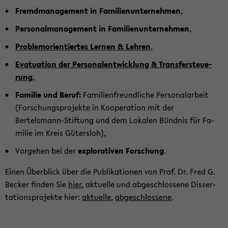
Fremd­ma­nage­ment in Fa­mi­li­en­un­ter­neh­men
,
Per­so­nal­ma­nage­ment in Fa­mi­li­en­un­ter­neh­men
,
Pro­blem­ori­en­tier­tes Ler­nen & Leh­ren
,
Eva­t­ua­ti­on der Per­so­nal­ent­wick­lung & Trans­fer­steue­
rung
,
Fa­mi­lie und Beruf:
Fa­mi­li­en­freund­li­che Per­so­nal­ar­beit
(For­schungs­pro­jek­te in Ko­ope­ra­ti­on mit der
Bertelsmann-​Stiftung und dem Lo­ka­len Bünd­nis für Fa­
mi­lie im Kreis Gü­ters­loh),
Vor­ge­hen bei der
ex­plo­ra­ti­ven For­schung
.
Einen Über­blick über die Pu­bli­ka­tio­nen von Prof. Dr. Fred G.
Be­cker fin­den Sie
hier
, ak­tu­el­le und ab­ge­schlos­se­ne Dis­ser­
ta­ti­ons­pro­jek­te hier:
ak­tu­el­le
,
ab­ge­schlos­se­ne
.