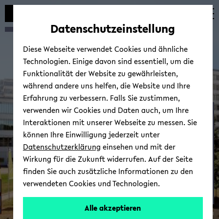
Automatische
zum
zum
zum
Inhaltswechsel
Hauptinhalt
Hauptmenü
Fußbereich
Datenschutzeinstellung
vermeiden
wechseln
wechseln
wechseln
Diese Webseite verwendet Cookies und ähnliche
Technologien. Einige davon sind essentiell, um die
Funktionalität der Website zu gewährleisten,
während andere uns helfen, die Website und Ihre
Erfahrung zu verbessern. Falls Sie zustimmen,
verwenden wir Cookies und Daten auch, um Ihre
Ak­tu­el­le wie äl­te­re For­
Interaktionen mit unserer Webseite zu messen. Sie
schungs­pro­jek­te (Back­
können Ihre Einwilligung jederzeit unter
up)
Datenschutzerklärung
einsehen und mit der
Wirkung für die Zukunft widerrufen. Auf der Seite
finden Sie auch zusätzliche Informationen zu den
verwendeten Cookies und Technologien.
Alle akzeptieren
© Uni­ver­si­tät Bie­le­feld