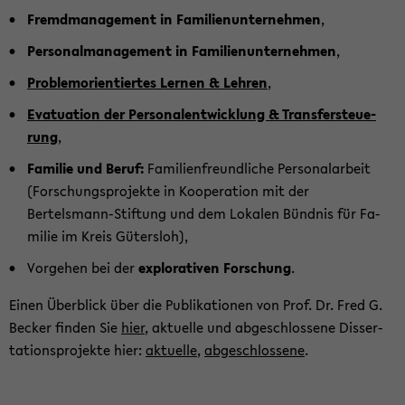
Fremd­ma­nage­ment in Fa­mi­li­en­un­ter­neh­men
,
Per­so­nal­ma­nage­ment in Fa­mi­li­en­un­ter­neh­men
,
Pro­blem­ori­en­tier­tes Ler­nen & Leh­ren
,
Eva­t­ua­ti­on der Per­so­nal­ent­wick­lung & Trans­fer­steue­
rung
,
Fa­mi­lie und Beruf:
Fa­mi­li­en­freund­li­che Per­so­nal­ar­beit
(For­schungs­pro­jek­te in Ko­ope­ra­ti­on mit der
Bertelsmann-​Stiftung und dem Lo­ka­len Bünd­nis für Fa­
mi­lie im Kreis Gü­ters­loh),
Vor­ge­hen bei der
ex­plo­ra­ti­ven For­schung
.
Einen Über­blick über die Pu­bli­ka­tio­nen von Prof. Dr. Fred G.
Be­cker fin­den Sie
hier
, ak­tu­el­le und ab­ge­schlos­se­ne Dis­ser­
ta­ti­ons­pro­jek­te hier:
ak­tu­el­le
,
ab­ge­schlos­se­ne
.