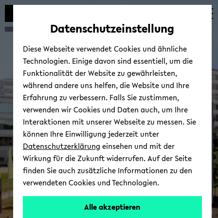
Automatische
zum
zum
zum
Inhaltswechsel
Hauptinhalt
Hauptmenü
Fußbereich
Datenschutzeinstellung
vermeiden
wechseln
wechseln
wechseln
Diese Webseite verwendet Cookies und ähnliche
Technologien. Einige davon sind essentiell, um die
Funktionalität der Website zu gewährleisten,
während andere uns helfen, die Website und Ihre
Erfahrung zu verbessern. Falls Sie zustimmen,
verwenden wir Cookies und Daten auch, um Ihre
Ak­tu­el­le wie äl­te­re For­
Interaktionen mit unserer Webseite zu messen. Sie
schungs­pro­jek­te (Back­
können Ihre Einwilligung jederzeit unter
up)
Datenschutzerklärung
einsehen und mit der
Wirkung für die Zukunft widerrufen. Auf der Seite
finden Sie auch zusätzliche Informationen zu den
verwendeten Cookies und Technologien.
Alle akzeptieren
© Uni­ver­si­tät Bie­le­feld