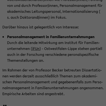
von und durch Pro­fes­sor|innen, Per­so­nal­ma­nage­ment für
aka­de­mi­sches Lei­tungs­per­so­nal, In­ter­na­tio­na­li­sie­rung (
s. auch Dok­to­rand|innen) im Fokus.
Dar­über hin­aus ist ge­le­gent­lich von In­ter­es­se:
Per­so­nal­ma­nage­ment in Fa­mi­li­en­un­ter­neh­mun­gen
Durch die lei­ten­de Mit­wir­kung am In­sti­tut für Fa­mi­li­en­
un­ter­neh­men (
iFUn
) - Ostwestfalen-​Lippe ste­hen par­ti­ell
auch in der For­schung ver­schie­de­ne pe­ro­nal­spe­zi­fi­sche
The­men­stel­lun­gen an.
Im Rah­men der von Pro­fes­sor Be­cker be­treu­ten Dis­ser­ta­tio­
nen wer­den der­zeit
aus­schließ­lich
The­men zum aka­de­mi­
schen Per­so­nal­ma­nage­ment und ge­ge­be­nen­falls zum Per­so­
nal­ma­nage­ment in Fa­mi­li­en­un­ter­neh­mun­gen an­ge­nom­men.
Em­pi­ri­sche Ar­bei­ten sind an­ge­strebt.