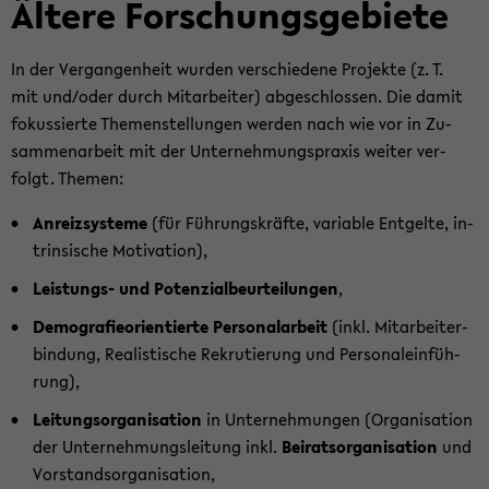
Äl­te­re For­schungs­ge­bie­te
In der Ver­gan­gen­heit wur­den ver­schie­de­ne Pro­jek­te (z. T.
mit und/oder durch Mit­ar­bei­ter) ab­ge­schlos­sen. Die damit
fo­kus­sier­te The­men­stel­lun­gen wer­den nach wie vor in Zu­
sam­men­ar­beit mit der Un­ter­neh­mungs­pra­xis wei­ter ver­
folgt. The­men:
An­reiz­sys­te­me
(für Füh­rungs­kräf­te, va­ria­ble Ent­gel­te, in­
trinsi­sche Mo­ti­va­ti­on),
Leistungs-​ und Po­ten­zi­al­be­ur­tei­lun­gen
,
De­mo­gra­fie­ori­en­tier­te Per­so­nal­ar­beit
(inkl. Mit­ar­bei­ter­
bin­dung, Rea­lis­ti­sche Re­kru­tie­rung und Per­so­nal­ein­füh­
rung),
Lei­tungs­or­ga­ni­sa­ti­on
in Un­ter­neh­mun­gen (Or­ga­ni­sa­ti­on
der Un­ter­neh­mungs­lei­tung inkl.
Bei­rats­or­ga­ni­sa­ti­on
und
Vor­stands­or­ga­ni­sa­ti­on,