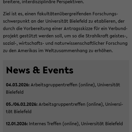
brei­te­re, in­ter­dis­zi­pli­nä­re Per­spek­ti­ven.
Ziel ist es, einen fa­kul­tä­ten­über­grei­fen­den For­schungs­
schwer­punkt an der Uni­ver­si­tät Bie­le­feld zu eta­blie­ren, der
durch die Vor­be­rei­tung einer An­trags­skiz­ze für ein Ver­bund­
pro­jekt ge­stützt wer­den soll, um so die Strahl­kraft geistes-​,
sozial-​, wirtschafts-​ und na­tur­wis­sen­schaft­li­cher For­schung
zu den Ame­ri­kas im Welt­zu­sam­men­hang zu er­hö­hen.
News & Events
04.03.2026:
Ar­beits­grup­pen­tref­fen (on­line), Uni­ver­si­tät
Bie­le­feld
05./06.02.2026:
Ar­beits­grup­pen­tref­fen (on­line), Uni­ver­si­
tät Bie­le­feld
12.01.2026:
In­ter­nes Tref­fen (on­line), Uni­ver­si­tät Bie­le­feld