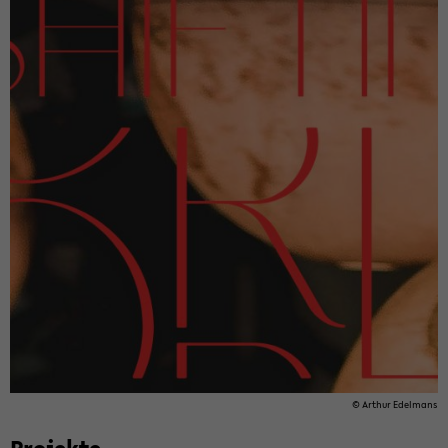
© Ar­thur Edel­mans