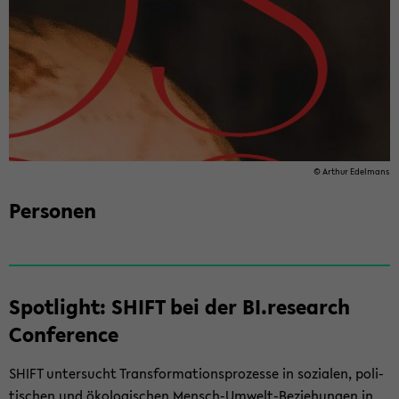
© Ar­thur Edel­mans
Per­so­nen
Spot­light: SHIFT bei der BI.re­se­arch
Con­fe­rence
SHIFT un­ter­sucht Trans­for­ma­ti­ons­pro­zes­se in so­zia­len, po­li­
ti­schen und öko­lo­gi­schen Mensch-​Umwelt-Beziehungen in