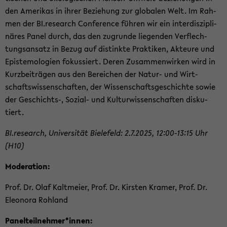
den Ame­ri­kas in ihrer Be­zie­hung zur glo­ba­len Welt. Im Rah­
men der BI.re­se­arch Con­fe­rence füh­ren wir ein in­ter­dis­zi­pli­
nä­res Panel durch, das den zu­grun­de lie­gen­den Ver­flech­
tungs­an­satz in Bezug auf dis­tink­te Prak­ti­ken, Ak­teu­re und
Epis­te­mo­lo­gien fo­kus­siert. Deren Zu­sam­men­wir­ken wird in
Kurz­bei­trä­gen aus den Be­rei­chen der Natur-​ und Wirt­
schafts­wis­sen­schaf­ten, der Wis­sen­schafts­ge­schich­te sowie
der Geschichts-​, Sozial-​ und Kul­tur­wis­sen­schaf­ten dis­ku­
tiert.
BI.re­se­arch, Uni­ver­si­tät Bie­le­feld: 2.7.2025, 12:00-13:15 Uhr
(H10)
Mo­de­ra­ti­on:
Prof. Dr. Olaf Kalt­mei­er, Prof. Dr. Kirs­ten Kra­mer, Prof. Dr.
Eleo­no­ra Roh­land
Pa­nel­teil­neh­mer*innen: