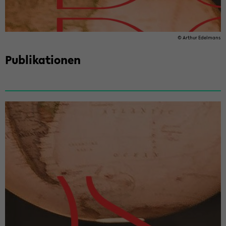
© Ar­thur Edel­mans
Pu­bli­ka­tio­nen