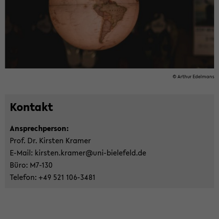
© Ar­thur Edel­mans
Kon­takt
An­sprech­per­son:
Prof. Dr. Kirs­ten Kra­mer
E-​Mail: kirs­ten.kra­mer@uni-​bielefeld.de
Büro: M7-​130
Te­le­fon: +49 521 106-​3481