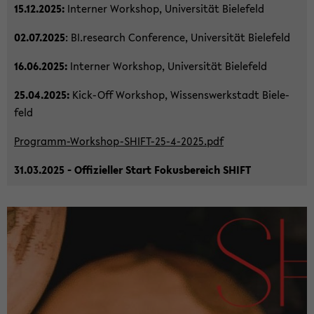
15.12.2025:
In­ter­ner Work­shop, Uni­ver­si­tät Bie­le­feld
02.07.2025
: BI.re­se­arch Con­fe­rence, Uni­ver­si­tät Bie­le­feld
16.06.2025:
In­ter­ner Work­shop, Uni­ver­si­tät Bie­le­feld
25.04.2025:
Kick-​Off Work­shop, Wis­sens­werk­stadt Bie­le­
feld
Programm-​Workshop-SHIFT-25-4-2025.pdf
31.03.2025 - Of­fi­zi­el­ler Start Fo­kus­be­reich SHIFT