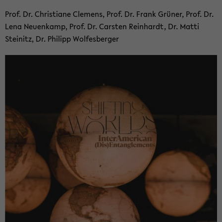
Prof. Dr. Chris­tia­ne Cle­mens, Prof. Dr. Frank Grü­ner, Prof. Dr.
Lena Neu­en­kamp, Prof. Dr. Cars­ten Rein­hardt, Dr. Matti
Stei­nitz, Dr. Phil­ipp Wol­fes­ber­ger