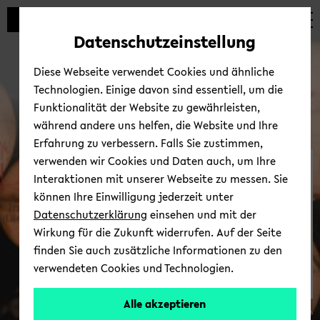
Automatische
zum
zum
zum
Inhaltswechsel
Hauptinhalt
Hauptmenü
Fußbereich
Datenschutzeinstellung
vermeiden
wechseln
wechseln
wechseln
Diese Webseite verwendet Cookies und ähnliche
Technologien. Einige davon sind essentiell, um die
Funktionalität der Website zu gewährleisten,
während andere uns helfen, die Website und Ihre
Erfahrung zu verbessern. Falls Sie zustimmen,
verwenden wir Cookies und Daten auch, um Ihre
Fo­kus­be­reich “Shif­ting
Interaktionen mit unserer Webseite zu messen. Sie
Worlds: In­ter­Ame­ri­can
können Ihre Einwilligung jederzeit unter
(Dis)Ent­an­gle­ments”
Datenschutzerklärung
einsehen und mit der
Wirkung für die Zukunft widerrufen. Auf der Seite
finden Sie auch zusätzliche Informationen zu den
verwendeten Cookies und Technologien.
Alle akzeptieren
© Ar­thur Edel­mans