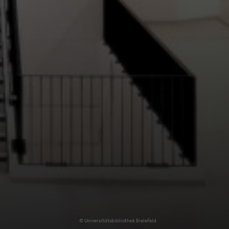
© Uni­ver­si­täts­bi­blio­thek Bie­le­feld