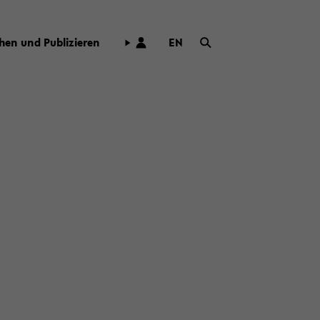
hen und Pu­bli­zie­ren
EN
ZUR
ENG­
LI­
SCHEN
SPRA­
CHE
WECH­
SELN