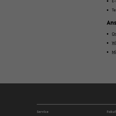
E-
Te
An­
Or
Wi
Mi
Service
Fakul