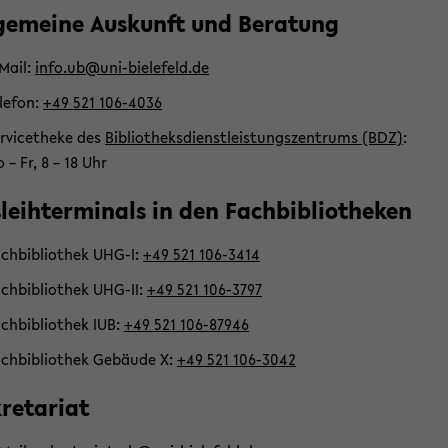
­ge­mei­ne Aus­kunft und Be­ra­tung
​Mail:
info.ub@uni-​bielefeld.de
­le­fon:
+49 521 106-​4036
r­vice­the­ke des
Bi­blio­theks­dienst­leis­tungs­zen­trums (BDZ)
:
 – Fr, 8 – 18 Uhr
­leih­ter­mi­nals in den Fach­bi­blio­the­ken
ch­bi­blio­thek UHG-I:
+49 521 106-​3414
ch­bi­blio­thek UHG-​II:
+49 521 106-​3797
ch­bi­blio­thek IUB:
+49 521 106-​87946
ch­bi­blio­thek Ge­bäu­de X:
+49 521 106-​3042
re­ta­ri­at