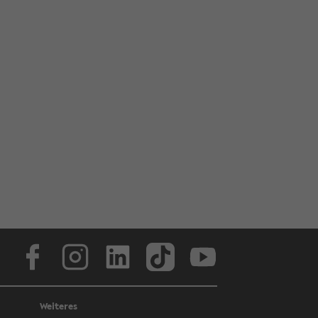
Face­book
In­sta­gram
Lin­ke­dIn
Tik­Tok
You­tube
Weiteres