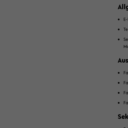
All
E-
Te
Se
Mo
Aus
Fa
Fa
Fa
Fa
Se­k