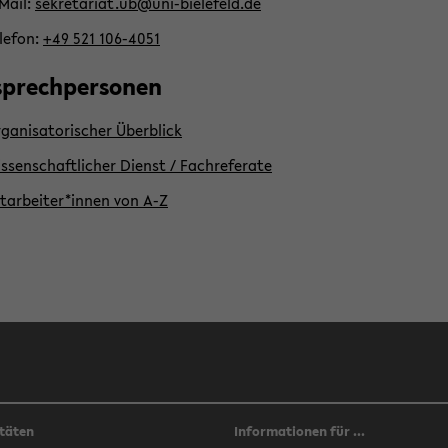
​Mail:
se­kre­ta­ri­at.ub@uni-​bielefeld.de
­le­fon:
+49 521 106-​4051
sprech­per­so­nen
­ga­ni­sa­to­ri­scher Über­blick
s­sen­schaft­li­cher Dienst /
Fach­re­fe­ra­te
t­ar­bei­ter*innen von A-Z
täten
Informationen für ...