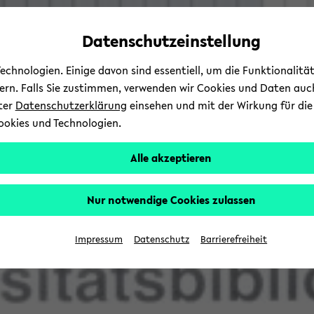
Automatische
zum
zum
zum
Inhaltswechsel
Hauptinhalt
Hauptmenü
Fußbereich
Datenschutzeinstellung
vermeiden
wechseln
wechseln
wechseln
chnologien. Einige davon sind essentiell, um die Funktionalit
sern. Falls Sie zustimmen, verwenden wir Cookies und Daten auc
nter
Datenschutzerklärung
einsehen und mit der Wirkung für die 
ookies und Technologien.
Alle akzeptieren
Nur notwendige Cookies zulassen
Impressum
Datenschutz
Barrierefreiheit