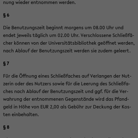
nung wie­der ent­nom­men wer­den.
§ 6
Die Be­nut­zungs­zeit be­ginnt mor­gens um 08.00 Uhr und
endet je­weils täg­lich um 02.00 Uhr. Ver­schlos­se­ne Schließ­fä­
cher kön­nen von der Uni­ver­si­täts­bi­blio­thek ge­öff­net wer­den,
nach Ab­lauf der Be­nut­zungs­zeit wer­den sie zudem ge­leert.
§ 7
Für die Öff­nung eines Schließ­fa­ches auf Ver­lan­gen der Nut­
ze­rin oder des Nut­zers sowie für die Lee­rung des Schließ­fa­
ches nach Ab­lauf der Be­nut­zungs­zeit und ggf. für die Ver­
wah­rung der ent­nom­me­nen Ge­gen­stän­de wird das Pfand­
geld in Höhe von EUR 2,00 als Ge­bühr zur De­ckung der Kos­
ten ein­be­hal­ten.
§ 8