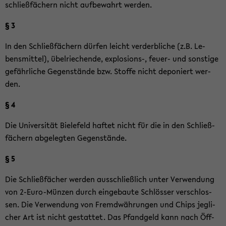
schließ­fä­chern nicht auf­be­wahrt wer­den.
§ 3
In den Schließ­fä­chern dür­fen leicht ver­derb­li­che (z.B. Le­
bens­mit­tel), übel­rie­chen­de, explosions-​, feuer-​ und sons­ti­ge
ge­fähr­li­che Ge­gen­stän­de bzw. Stof­fe nicht de­po­niert wer­
den.
§ 4
Die Uni­ver­si­tät Bie­le­feld haf­tet nicht für die in den Schließ­
fä­chern ab­ge­leg­ten Ge­gen­stän­de.
§ 5
Die Schließ­fä­cher wer­den aus­schließ­lich unter Ver­wen­dung
von 2-​Euro-Münzen durch ein­ge­bau­te Schlös­ser ver­schlos­
sen. Die Ver­wen­dung von Fremd­wäh­run­gen und Chips jeg­li­
cher Art ist nicht ge­stat­tet. Das Pfand­geld kann nach Öff­