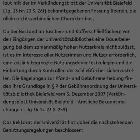
laut mit der im Ver­kün­dungs­blatt der Uni­ver­si­tät Bie­le­feld
(Jg. 36 Nr. 23 S. 261) be­kannt­ge­ge­be­nen Fas­sung über­ein, die
al­lein rechts­ver­bind­li­chen Cha­rak­ter hat.
Da der Be­stand an Taschen-​ und Kof­fer­schließ­fä­chern vor
den Ein­gän­gen der Uni­ver­si­täts­bi­blio­thek eine Dau­er­be­le­
gung bei dem zah­len­mä­ßig hohen Nut­zer­kreis nicht zu­lässt,
ist es im In­ter­es­se aller Nut­ze­rin­nen und Nut­zer er­for­der­lich,
eine zeit­lich be­grenz­te Nut­zungs­dau­er fest­zu­le­gen und die
Ein­hal­tung durch Kon­trol­len der Schließ­fä­cher si­cher­zu­stel­
len. Die Re­ge­lun­gen zur Pfand-​ und Ge­büh­ren­er­he­bung fin­
den ihre Grund­la­ge in § 9 der Ge­büh­ren­ord­nung der Uni­ver­si­
täts­bi­blio­thek Bie­le­feld vom 3. De­zem­ber 2007 (Ver­kün­
dungs­blatt Uni­ver­si­tät Bie­le­feld - Amt­li­che Be­kannt­ma­
chun­gen - Jg 36 Nr. 23 S. 259)
Das Rek­to­rat der Uni­ver­si­tät hat daher die nach­ste­hen­den
Be­nut­zungs­re­ge­lun­gen be­schlos­sen: