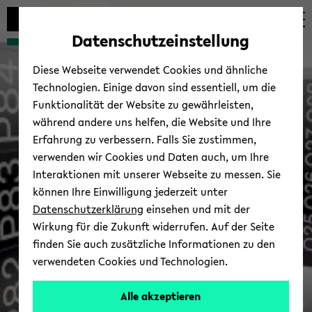
Automatische
zum
zum
zum
Inhaltswechsel
Hauptinhalt
Hauptmenü
Fußbereich
Datenschutzeinstellung
vermeiden
wechseln
wechseln
wechseln
Diese Webseite verwendet Cookies und ähnliche
Technologien. Einige davon sind essentiell, um die
Funktionalität der Website zu gewährleisten,
während andere uns helfen, die Website und Ihre
Erfahrung zu verbessern. Falls Sie zustimmen,
verwenden wir Cookies und Daten auch, um Ihre
Interaktionen mit unserer Webseite zu messen. Sie
können Ihre Einwilligung jederzeit unter
Datenschutzerklärung
einsehen und mit der
Wirkung für die Zukunft widerrufen. Auf der Seite
finden Sie auch zusätzliche Informationen zu den
verwendeten Cookies und Technologien.
Alle akzeptieren
© Uni­ver­si­täts­bi­blio­thek Bie­le­feld