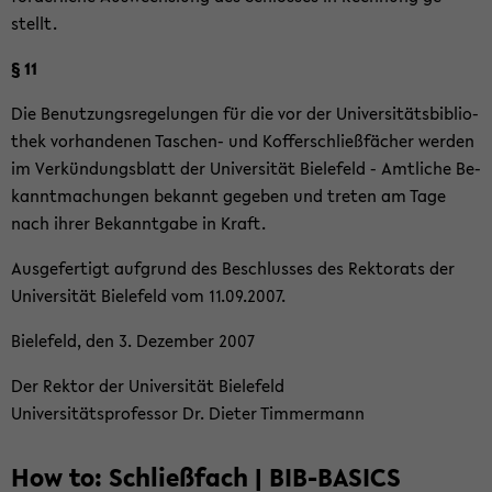
stellt.
§ 11
Die Be­nut­zungs­re­ge­lun­gen für die vor der Uni­ver­si­täts­bi­blio­
thek vor­han­de­nen Taschen-​ und Kof­fer­schließ­fä­cher wer­den
im Ver­kün­dungs­blatt der Uni­ver­si­tät Bie­le­feld - Amt­li­che Be­
kannt­ma­chun­gen be­kannt ge­ge­ben und tre­ten am Tage
nach ihrer Be­kannt­ga­be in Kraft.
Aus­ge­fer­tigt auf­grund des Be­schlus­ses des Rek­to­rats der
Uni­ver­si­tät Bie­le­feld vom 11.09.2007.
Bie­le­feld, den 3. De­zem­ber 2007
Der Rek­tor der Uni­ver­si­tät Bie­le­feld
Uni­ver­si­täts­pro­fes­sor Dr. Die­ter Tim­mermann
How to: Schließ­fach | BIB-​BASICS