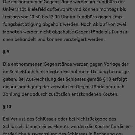
Die ent­nom­me­nen Ge­gen­stän­de wer­den im Fund­bü­ro der
Uni­ver­si­tät Bie­le­feld auf­be­wahrt und kön­nen mon­tags bis
frei­tags von 10.30 bis 12.00 Uhr im Fund­bü­ro gegen Emp­
fangs­be­stä­ti­gung ab­ge­holt wer­den. Nach Ab­lauf von zwei
Mo­na­ten wer­den nicht ab­ge­hol­te Ge­gen­stän­de als Fund­sa­
chen be­han­delt und kön­nen ver­stei­gert wer­den.
§ 9
Die ent­nom­me­nen Ge­gen­stän­de wer­den gegen Vor­la­ge der
im Schließ­fach hin­ter­leg­ten Ent­nah­me­mit­tei­lung her­aus­ge­
ge­ben. Bei Aus­wechs­lung des Schlos­ses gemäß § 10 er­folgt
die Aus­hän­di­gung der ver­wahr­ten Ge­gen­stän­de nur nach
Zah­lung der da­durch zu­sätz­lich ent­stan­de­nen Kos­ten.
§ 10
Bei Ver­lust des Schlüs­sels oder bei Nicht­rück­ga­be des
Schlüs­sels bin­nen eines Mo­nats wer­den die Kos­ten für die er­
for­der­li­che Aus­wechs­lung des Schlos­ses in Rech­nung ge­