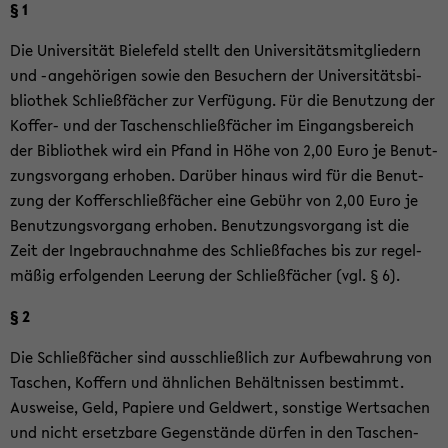
§ 1
Die Uni­ver­si­tät Bie­le­feld stellt den Uni­ver­si­täts­mit­glie­dern
und -​angehörigen sowie den Be­su­chern der Uni­ver­si­täts­bi­
blio­thek Schließ­fä­cher zur Ver­fü­gung. Für die Be­nut­zung der
Koffer-​ und der Ta­schen­schließ­fä­cher im Ein­gangs­be­reich
der Bi­blio­thek wird ein Pfand in Höhe von 2,00 Euro je Be­nut­
zungs­vor­gang er­ho­ben. Dar­über hin­aus wird für die Be­nut­
zung der Kof­fer­schließ­fä­cher eine Ge­bühr von 2,00 Euro je
Be­nut­zungs­vor­gang er­ho­ben. Be­nut­zungs­vor­gang ist die
Zeit der In­ge­brauch­nah­me des Schließ­fa­ches bis zur re­gel­
mä­ßig er­fol­gen­den Lee­rung der Schließ­fä­cher (vgl. § 6).
§ 2
Die Schließ­fä­cher sind aus­schließ­lich zur Auf­be­wah­rung von
Ta­schen, Kof­fern und ähn­li­chen Be­hält­nis­sen be­stimmt.
Aus­wei­se, Geld, Pa­pie­re und Geld­wert, sons­ti­ge Wert­sa­chen
und nicht er­setz­ba­re Ge­gen­stän­de dür­fen in den Ta­schen­