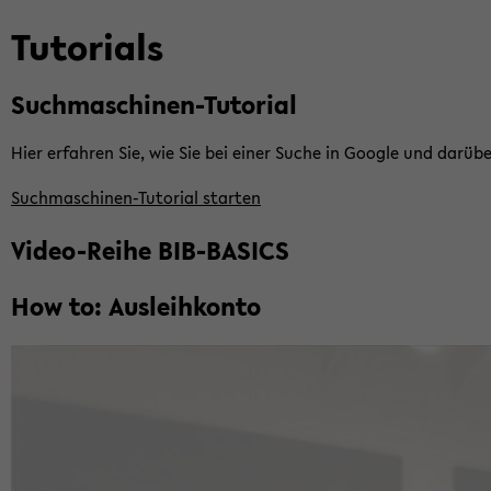
Tu­to­ri­als
Suchmaschinen-​Tutorial
Hier er­fah­ren Sie, wie Sie bei einer Suche in Goog­le und dar­übe
Suchmaschinen-​Tutorial star­ten
Video-​Reihe BIB-​BASICS
How to: Aus­leih­kon­to