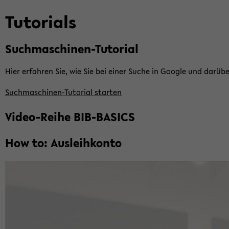
Tu­to­ri­als
Suchmaschinen-​Tutorial
Hier er­fah­ren Sie, wie Sie bei einer Suche in Goog­le und dar­übe
Suchmaschinen-​Tutorial star­ten
Video-​Reihe BIB-​BASICS
How to: Aus­leih­kon­to